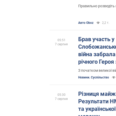
Правильно розведіть в
Авто Oboz
2,2 т.
Брав участь у
05:51
7 серпня
Слобожансько
війна забрала
річного Героя
Фото
З початком великої ві
Новини. Суспільство
Різниця майже
05:30
7 серпня
Результати НМ
та українсько