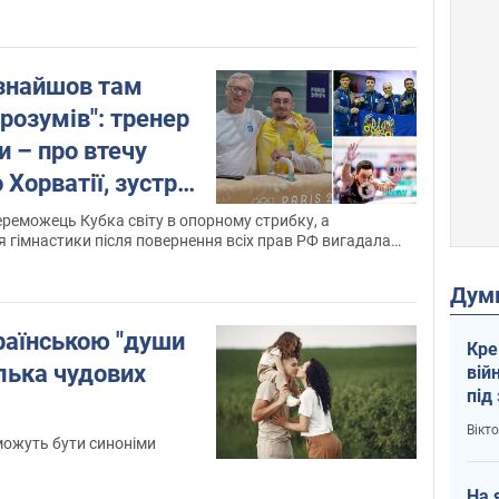
 знайшов там
 розумів": тренер
и – про втечу
 Хорватії, зустріч
 помості і нового
ереможець Кубка світу в опорному стрибку, а
 гімнастики після повернення всіх прав РФ вигадала
и
Дум
раїнською "души
Кре
ілька чудових
вій
під
кри
Вікт
 можуть бути синоніми
На 