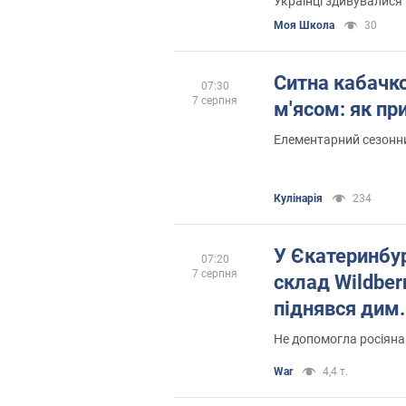
Українці здивувалися 
Моя Школа
30
Ситна кабачко
07:30
7 серпня
м'ясом: як пр
Елементарний сезонн
Кулінарія
234
У Єкатеринбур
07:20
7 серпня
склад Wildberr
піднявся дим.
Не допомогла росіяна
War
4,4 т.