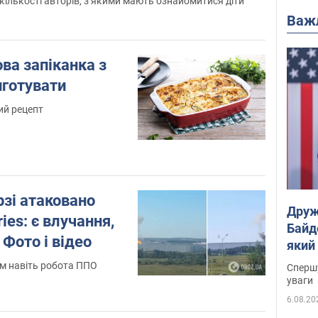
кількості авторів, з якими мають ознайомитися діти
Важ
ва запіканка з
иготувати
ий рецепт
зі атаковано
Друж
ies: є влучання,
Байд
 Фото і відео
який
"агр
м навіть робота ППО
Спершу
уваги
6.08.20