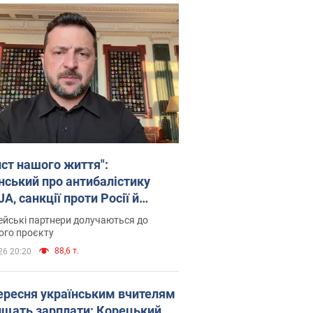
ист нашого життя":
нський про антибалістику
A, санкції проти Росії й
имку аграріїв. Відео
йські партнери долучаються до
ого проєкту
88,6 т.
26 20:20
вересня українським вчителям
ищать зарплати: Корецький