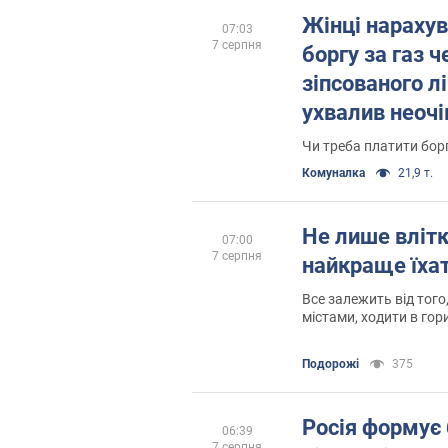
Жінці нарахув
07:03
7 серпня
боргу за газ 
зіпсованого л
ухвалив неочі
Чи треба платити бор
Комуналка
21,9 т.
Не лише влітк
07:00
7 серпня
найкраще їха
Все залежить від того
містами, ходити в гор
узбережжі
Подорожі
375
Росія формує 
06:39
7 серпня