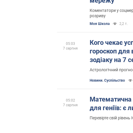
мережу
Коментатори у соцмер
розриву
Моя Школа
2,2 т.
Кого чекає ус
05:03
7 серпня
гороскоп для в
зодіаку на 7 
Астрологічний прогно
Новини. Суспільство
Математична
05:02
7 серпня
для геніїв: є 
Перевірте свій рівень 