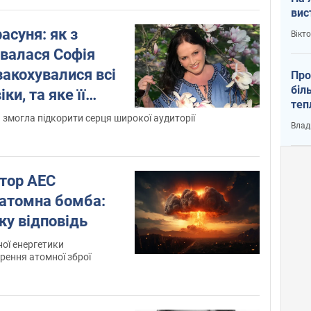
вис
суня: як з
Вікт
валася Софія
 закохувалися всі
Про
біл
ки, та яке її
теп
звище
від
а змогла підкорити серця широкої аудиторії
Влад
у К
тор АЕС
 атомна бомба:
тку відповідь
ої енергетики
орення атомної зброї