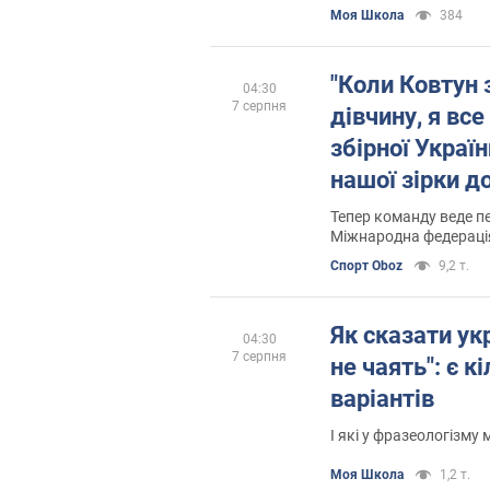
Моя Школа
384
"Коли Ковтун
04:30
7 серпня
дівчину, я все
збірної Україн
нашої зірки до
з росіянами на
Тепер команду веде п
Міжнародна федерація
лідера
покарання за протест
Спорт Oboz
9,2 т.
Як сказати ук
04:30
7 серпня
не чаять": є к
варіантів
І які у фразеологізму
Моя Школа
1,2 т.