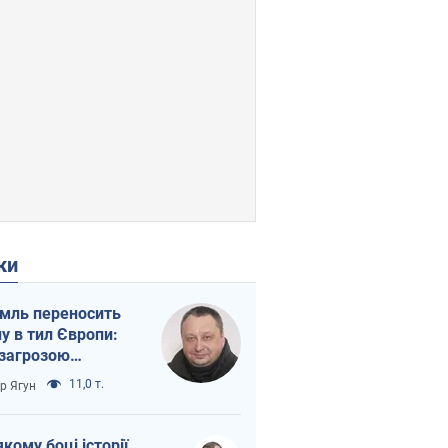
ки
мль переносить
ну в тил Європи:
 загрозою
тична логістика
11,0 т.
ор Ягун
якому боці історії