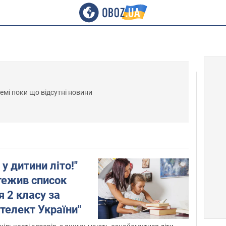
темі поки що відсутні новини
у дитини літо!"
ежив список
я 2 класу за
телект України"