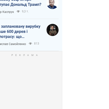
тупає Дональд Трамп?
9,3 т.
ор Каспрук
 заплановану вирубку
ьше 600 дерев і
лотрасу: що
бувається на Теремках
813
ислав Самойленко
иєві