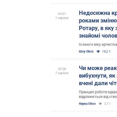
Недосяжна кра
04:01
7 серпня
роками зміню
Ротару, в яку
знайомі чолові
справжнє прі
Із юного віку артистк
Шоу Oboz
16,2 т.
Чи може реак
03:58
7 серпня
вибухнути, як
вчені дали чі
Принцип роботи ядерн
відрізняється від ств
Наука Обоз
3,7 т.