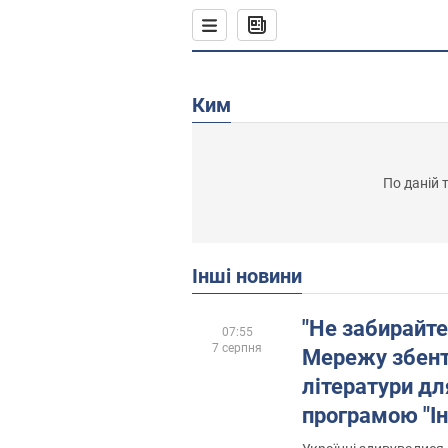
Ким
По даній 
Інші новини
"Не забирайте 
07:55
7 серпня
Мережу збент
літератури дл
програмою "Ін