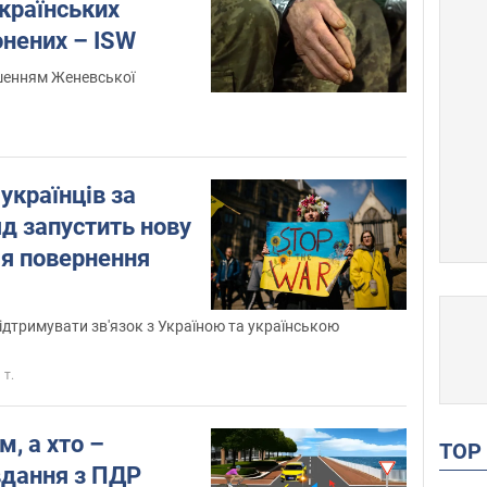
українських
онених – ISW
ушенням Женевської
українців за
д запустить нову
я повернення
дтримувати зв'язок з Україною та українською
 т.
м, а хто –
TO
вдання з ПДР