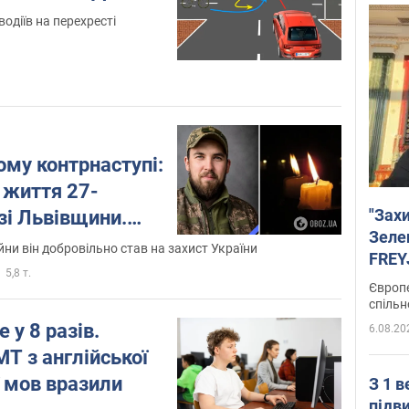
одіїв на перехресті
му контрнаступі:
 життя 27-
"Зах
 зі Львівщини.
Зеле
йни він добровільно став на захист України
FREYJ
5,8 т.
підтр
Європе
спільн
 у 8 разів.
6.08.20
Т з англійської
ї мов вразили
З 1 
підв