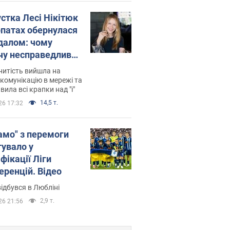
устка Лесі Нікітюк
рпатах обернулася
далом: чому
чу несправедливо
йтили
нитість вийшла на
комунікацію в мережі та
вила всі крапки над "і"
14,5 т.
26 17:32
амо" з перемоги
тувало у
фікації Ліги
еренцій. Відео
ідбувся в Любліні
2,9 т.
26 21:56