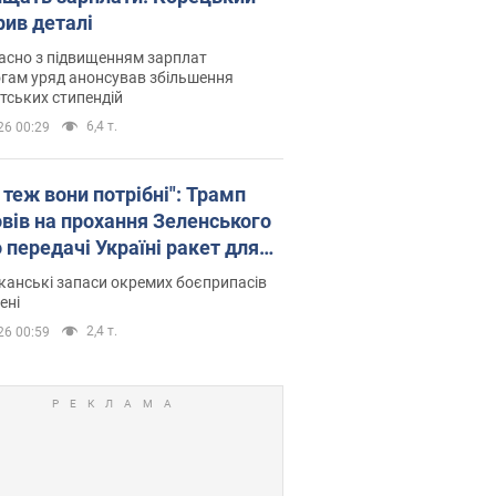
рив деталі
асно з підвищенням зарплат
гам уряд анонсував збільшення
тських стипендій
6,4 т.
26 00:29
 теж вони потрібні": Трамп
овів на прохання Зеленського
 передачі Україні ракет для
ot
анські запаси окремих боєприпасів
ені
2,4 т.
26 00:59