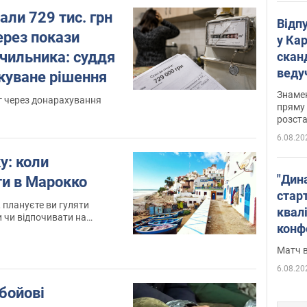
али 729 тис. грн
Відп
через покази
у Ка
ічильника: суддя
скан
веду
куване рішення
захе
Знаме
г через донарахування
пряму 
розста
6.08.20
у: коли
"Дин
ти в Марокко
стар
, плануєте ви гуляти
квалі
и чи відпочивати на
конф
Матч в
6.08.20
бойові