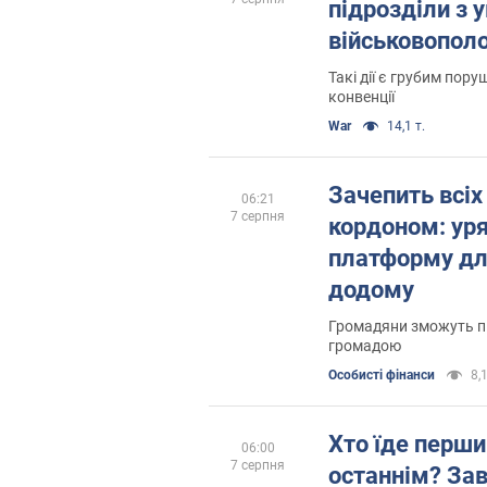
підрозділи з 
військовопол
Такі дії є грубим пор
конвенції
War
14,1 т.
Зачепить всіх 
06:21
7 серпня
кордоном: уря
платформу дл
додому
Громадяни зможуть пі
громадою
Особисті фінанси
8,1
Хто їде перши
06:00
7 серпня
останнім? За