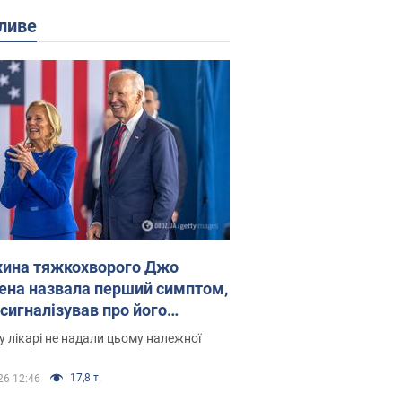
ливе
ина тяжкохворого Джо
ена назвала перший симптом,
 сигналізував про його
есивний" рак
 лікарі не надали цьому належної
17,8 т.
26 12:46