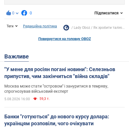
0
0
Підписатися
Теги
Редакційна політика
Lady Oboz
Як зробити талію...
Повернутися на головну OBOZ
Важливе
"У мене для росіян погані новини": Селезньов
припустив, чим закінчиться "війна складів"
Москва може стати "островом" і зануритися в темряву,
спрогнозував військовий експерт
59,3 т.
5.08.2026 16:00
Банки "готуються" до нового курсу долара:
українцям розповіли, чого очікувати