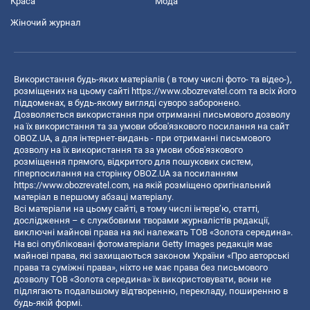
Краса
Мода
Жіночий журнал
Використання будь-яких матеріалів ( в тому числі фото- та відео-),
розміщених на цьому сайті
https://www.obozrevatel.com
та всіх його
піддоменах, в будь-якому вигляді суворо заборонено.
Дозволяється використання при отриманні письмового дозволу
на їх використання та за умови обов'язкового посилання на сайт
OBOZ.UA, а для інтернет-видань - при отриманні письмового
дозволу на їх використання та за умови обов'язкового
розміщення прямого, відкритого для пошукових систем,
гіперпосилання на сторінку OBOZ.UA за посиланням
https://www.obozrevatel.com
, на якій розміщено оригінальний
матеріал в першому абзаці матеріалу.
Всі матеріали на цьому сайті, в тому числі інтерв’ю, статті,
дослідження – є службовими творами журналістів редакції,
виключні майнові права на які належать ТОВ «Золота середина».
На всі опубліковані фотоматеріали Getty Images редакція має
майнові права, які захищаються законом України «Про авторські
права та суміжні права», ніхто не має права без письмового
дозволу ТОВ «Золота середина» їх використовувати, вони не
підлягають подальшому відтворенню, перекладу, поширенню в
будь-якій формі.