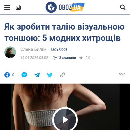
Як зробити талію візуальною
тоншою: 5 модних хитрощів
Олена Билім
Lady Oboz
19.04.2026 08:02
3 хвилини
2,0 т.
0
РУС