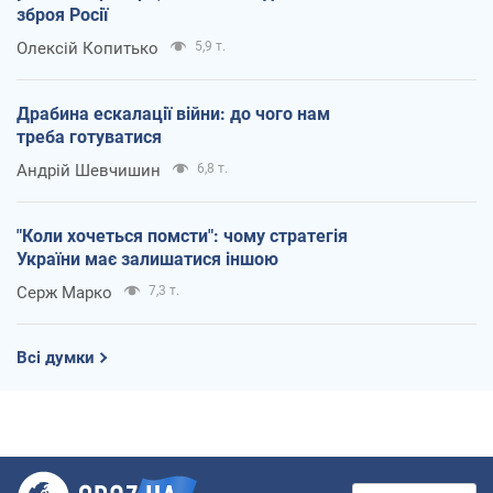
зброя Росії
Олексій Копитько
5,9 т.
Драбина ескалації війни: до чого нам
треба готуватися
Андрій Шевчишин
6,8 т.
"Коли хочеться помсти": чому стратегія
України має залишатися іншою
Серж Марко
7,3 т.
Всі думки