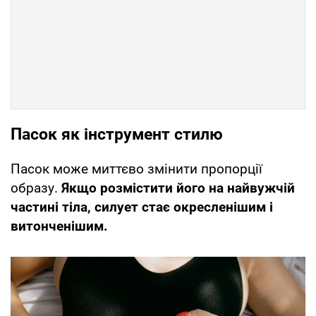
Пасок як інструмент стилю
Пасок може миттєво змінити пропорції
образу.
Якщо розмістити його на найвужчій
частині тіла, силует стає окресленішим і
витонченішим.