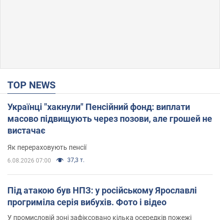
TOP NEWS
Українці "хакнули" Пенсійний фонд: виплати
масово підвищують через позови, але грошей не
вистачає
Як перераховують пенсії
37,3 т.
6.08.2026 07:00
Під атакою був НПЗ: у російському Ярославлі
прогриміла серія вибухів. Фото і відео
У промисловій зоні зафіксовано кілька осередків пожежі