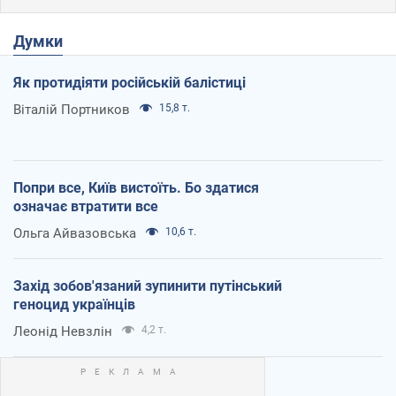
Думки
Як протидіяти російській балістиці
Віталій Портников
15,8 т.
Попри все, Київ вистоїть. Бо здатися
означає втратити все
Ольга Айвазовська
10,6 т.
Захід зобов'язаний зупинити путінський
геноцид українців
Леонід Невзлін
4,2 т.