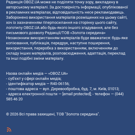
Редакція OBOZ.UA може не поділяти точку зору, викладену в
авторському матеріалі. За достовірність інформації, опублікованої
в рекламних матеріалах, відповідальність несе рекламодавець.
Заборонено використання матеріалів розміщених на цьому сайті,
хоч із зазначенням гіперпосилання на сторінку цього сайту,
логотипу OBOZ.UA або будь-якого іншого згадування, але без
письмового дозволу Редакції/ТОВ «Золота середина»
Незаконним використанням матеріалів буде вважатися: будь-яке
копiювання, публiкацiя, передрук, наступне поширення,
використання, переробка з використанням, включенням до
складу інших матеріалів, розповсюдження, адаптація, переклад
та інші подібні зміни матеріалу.
Назва онлайн медіа — «OBOZ.UA»
- суб'єкт у сфері онлайн медіа;
- ідентифікатор медіа — R40-06156;
- поштова адреса — вул. Деревообробна, буд. 7, м. Київ, 01013;
- адреса електронної пошти —
[email protected]
; - телефон — (044)
585 46 20
© 2026 Всі права захищені, ТОВ "Золота середина".