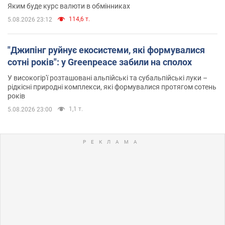
Яким буде курс валюти в обмінниках
114,6 т.
5.08.2026 23:12
"Джипінг руйнує екосистеми, які формувалися
сотні років": у Greenpeace забили на сполох
У високогір'ї розташовані альпійські та субальпійські луки –
рідкісні природні комплекси, які формувалися протягом сотень
років
1,1 т.
5.08.2026 23:00