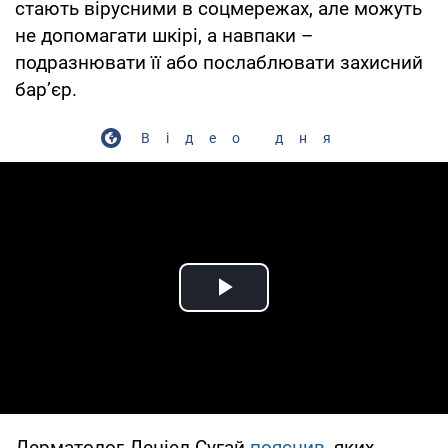
стають вірусними в соцмережах, але можуть
не допомагати шкірі, а навпаки –
подразнювати її або послаблювати захисний
бар’єр.
Відео дня
Play Video
Дерматолог Деніел Сугай
пояснив
, яких