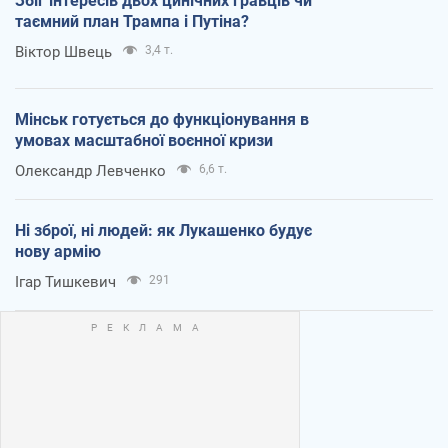
Збіг інтересів двох цинічних гравців чи
таємний план Трампа і Путіна?
Віктор Швець
3,4 т.
Мінськ готується до функціонування в
умовах масштабної воєнної кризи
Олександр Левченко
6,6 т.
Ні зброї, ні людей: як Лукашенко будує
нову армію
Ігар Тишкевич
291