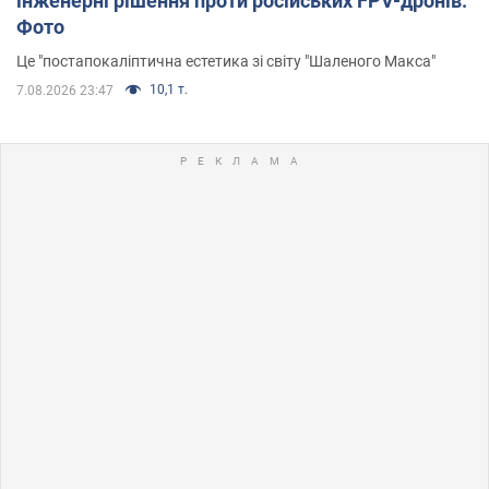
інженерні рішення проти російських FPV-дронів.
Фото
Це "постапокаліптична естетика зі світу "Шаленого Макса"
10,1 т.
7.08.2026 23:47