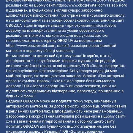
Використання будь-яких матеріалів ( в тому числі фото- та відео-),
розміщених на цьому сайті
https://www.obozrevatel.com
та всіх його
піддоменах, в будь-якому вигляді суворо заборонено.
Дозволяється використання при отриманні письмового дозволу
на їх використання та за умови обов'язкового посилання на сайт
OBOZ.UA, а для інтернет-видань - при отриманні письмового
дозволу на їх використання та за умови обов'язкового
розміщення прямого, відкритого для пошукових систем,
гіперпосилання на сторінку OBOZ.UA за посиланням
https://www.obozrevatel.com
, на якій розміщено оригінальний
матеріал в першому абзаці матеріалу.
Всі матеріали на цьому сайті, в тому числі інтерв’ю, статті,
дослідження – є службовими творами журналістів редакції,
виключні майнові права на які належать ТОВ «Золота середина».
На всі опубліковані фотоматеріали Getty Images редакція має
майнові права, які захищаються законом України «Про авторські
права та суміжні права», ніхто не має права без письмового
дозволу ТОВ «Золота середина» їх використовувати, вони не
підлягають подальшому відтворенню, перекладу, поширенню в
будь-якій формі.
Редакція OBOZ.UA може не поділяти точку зору, викладену в
авторському матеріалі. За достовірність інформації, опублікованої
в рекламних матеріалах, відповідальність несе рекламодавець.
Заборонено використання матеріалів розміщених на цьому сайті,
хоч із зазначенням гіперпосилання на сторінку цього сайту,
логотипу OBOZ.UA або будь-якого іншого згадування, але без
письмового дозволу Редакції/ТОВ «Золота середина»