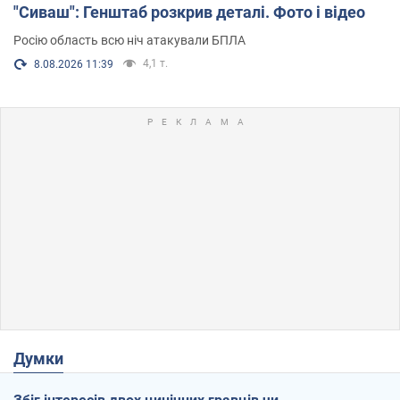
"Сиваш": Генштаб розкрив деталі. Фото і відео
Росію область всю ніч атакували БПЛА
4,1 т.
8.08.2026 11:39
Думки