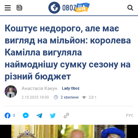
Коштує недорого, але має
вигляд на мільйон: королева
Камілла вигуляла
наймоднішу сумку сезону на
різний бюджет
Анастасія Какун
Lady Oboz
2.10.2025 18:00
2 хвилини
2,8 т.
0
РУС