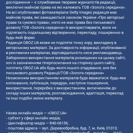
дослідження – є службовими творами журналістів редакції,
виключні майнові права на які належать ТОВ «Золота середина».
На всі опубліковані фотоматеріали Getty Images редакція має
майнові права, які захищаються законом України «Про авторські
права та суміжні права», ніхто не має права без письмового
дозволу ТОВ «Золота середина» їх використовувати, вони не
підлягають подальшому відтворенню, перекладу, поширенню в
будь-якій формі.
Редакція OBOZ.UA може не поділяти точку зору, викладену в
авторському матеріалі. За достовірність інформації, опублікованої
в рекламних матеріалах, відповідальність несе рекламодавець.
Заборонено використання матеріалів розміщених на цьому сайті,
хоч із зазначенням гіперпосилання на сторінку цього сайту,
логотипу OBOZ.UA або будь-якого іншого згадування, але без
письмового дозволу Редакції/ТОВ «Золота середина»
Незаконним використанням матеріалів буде вважатися: будь-яке
копiювання, публiкацiя, передрук, наступне поширення,
використання, переробка з використанням, включенням до
складу інших матеріалів, розповсюдження, адаптація, переклад
та інші подібні зміни матеріалу.
Назва онлайн медіа — «OBOZ.UA»
- суб'єкт у сфері онлайн медіа;
- ідентифікатор медіа — R40-06156;
- поштова адреса — вул. Деревообробна, буд. 7, м. Київ, 01013;