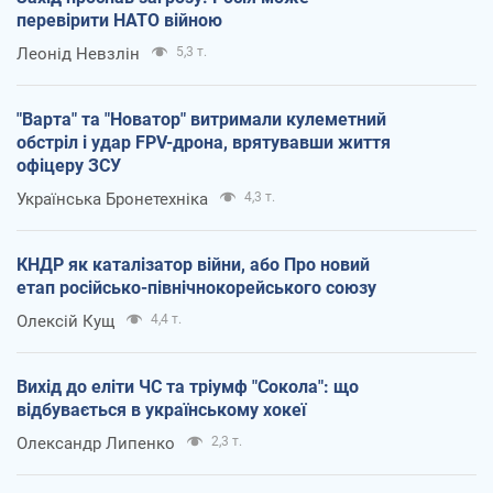
перевірити НАТО війною
Леонід Невзлін
5,3 т.
"Варта" та "Новатор" витримали кулеметний
обстріл і удар FPV-дрона, врятувавши життя
офіцеру ЗСУ
Українська Бронетехніка
4,3 т.
КНДР як каталізатор війни, або Про новий
етап російсько-північнокорейського союзу
Олексій Кущ
4,4 т.
Вихід до еліти ЧС та тріумф "Сокола": що
відбувається в українському хокеї
Олександр Липенко
2,3 т.