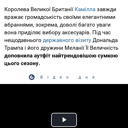
Королева Великої Британії
Камілла
завжди
вражає громадськість своїми елегантними
вбраннями, зокрема, доволі багато уваги
вона приділяє вибору аксесуарів. Під час
нещодавнього
державного візиту
Дональда
Трампа і його дружини Меланії Її Величність
доповнила аутфіт найтрендовішою сумкою
цього сезону.
Відео дня
Play Video