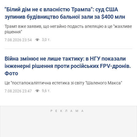
"Білий дім не є власністю Трампа": суд США
зупинив будівництво бальної зали за $400 млн
Трамп вже заявив, що негайно подасть апеляцію а це "жахливе
рішення"
3,0 т.
7.08.2026 23:54
Війна змінює не лише тактику: в НГУ показали
інженерні рішення проти російських FPV-дронів.
Фото
Це "постапокаліптична естетика зі світу "Шаленого Макса"
9,6 т.
7.08.2026 23:47