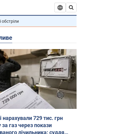
і обстріли
ливе
 нарахували 729 тис. грн
 за газ через покази
ованого лічильника: суддя