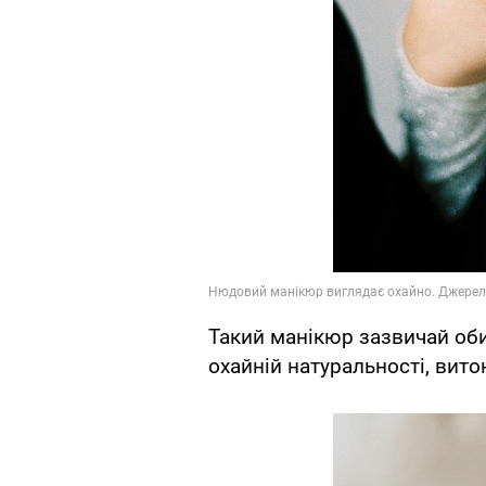
Такий манікюр зазвичай оби
охайній натуральності, вито