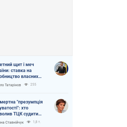
етний щит і меч
аїни: ставка на
обництво власних
ет
255
ло Татарінов
мертна "презумпція
уватості": хто
волив ТЦК судити
иблих захисників
1,8 т.
на Ставнійчук