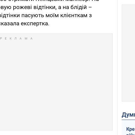
вую рожеві відтінки, а на блідій –
відтінки пасують моїм клієнткам з
сказала експертка.
Дум
Кре