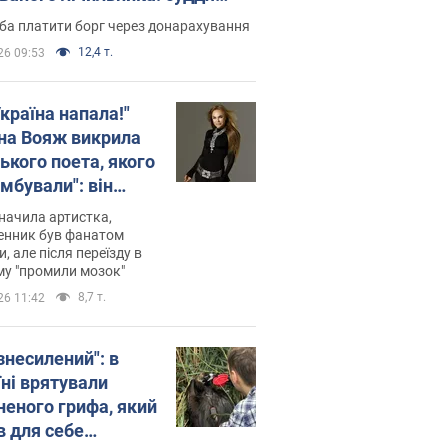
лив неочікуване рішення
ба платити борг через донарахування
12,4 т.
26 09:53
країна напала!"
на Вояж викрила
ького поета, якого
мбували": він
ь російської не
начила артистка,
 а тепер хоче
енник був фанатом
и, але після переїзду в
циду українців
му "промили мозок"
8,7 т.
26 11:42
знесилений": в
їні врятували
неного грифа, який
в для себе