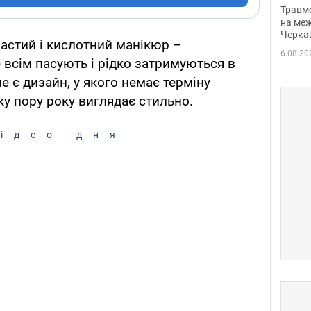
нети
Травм
Фото
на меж
Черка
частий і кислотний манікюр –
6.08.20
 всім пасують і рідко затримуються в
ле є дизайн, у якого немає терміну
яку пору року виглядає стильно.
ідео дня