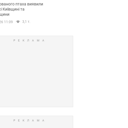
повий маршрут.
ованого птаха виявили
і Київщині та
щини
3,1 т.
26 11:09