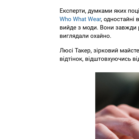
Експерти, думками яких поц
Who What Wear
, одностайні 
вийде з моди. Вони завжди 
виглядали охайно.
Люсі Такер, зірковий майст
відтінок, відштовхуючись ві