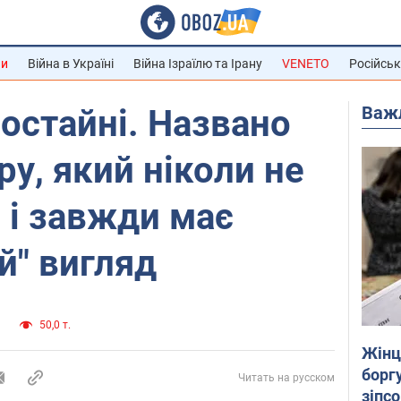
ни
Війна в Україні
Війна Ізраїлю та Ірану
VENETO
Російськ
Важ
остайні. Названо
ру, який ніколи не
 і завжди має
й" вигляд
и
50,0 т.
Жінці
боргу
Читать на русском
зіпс