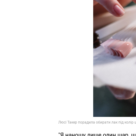
"Я наношу лише один шар, 