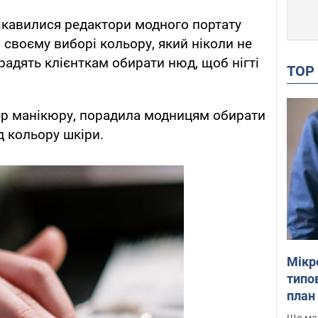
ікавилися редактори модного портату
в своєму виборі кольору, який ніколи не
радять клієнткам обирати нюд, щоб нігті
TO
ер манікюру, порадила модницям обирати
д кольору шкіри.
Мікр
типов
план 
Що маю