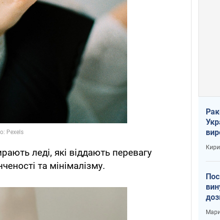
Рак
Укр
вир
рак
Кири
рають леді, які віддають перевагу
нченості та мінімалізму.
Пос
вин
доз
заг
Мари