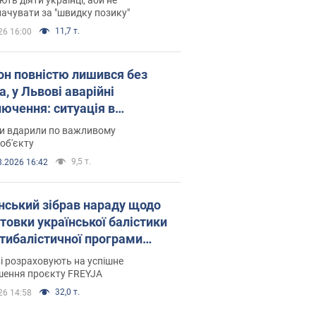
ачувати за "швидку позику"
11,7 т.
26 16:00
он повністю лишився без
а, у Львові аварійні
лючення: ситуація в
госистемі 6 серпня
ни вдарили по важливому
об'єкту
9,5 т.
8.2026 16:42
нський зібрав нараду щодо
товки української балістики
JA: які рішення готуються
і розраховують на успішне
шення проєкту FREYJA
32,0 т.
26 14:58