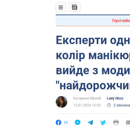
Герої вій
Експерти одн
колір манікю
вийде з моди
"найдорожчи
Катерина Малай
Lady Oboz
13.01.2024 12:02
2 хвилин
10