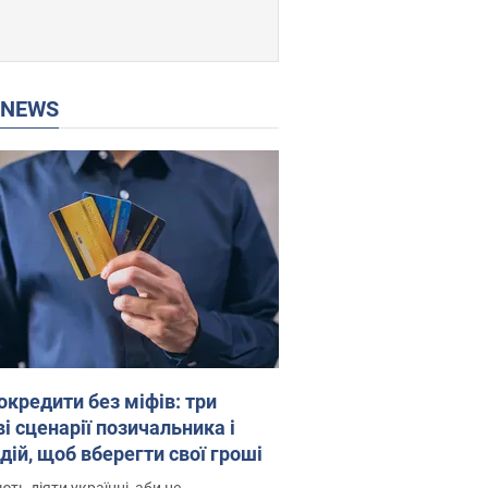
P NEWS
окредити без міфів: три
і сценарії позичальника і
дій, щоб вберегти свої гроші
ть діяти українці, аби не