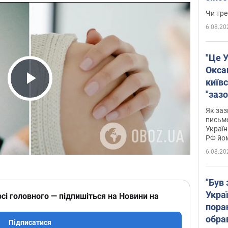
ухва
Чи тре
6.08.20
"Це У
Окса
київс
Play Video
"зазо
навіт
Як заз
знав,
письм
Україн
гено
РФ йо
6.08.20
"Був 
Укра
сі головного — підпишіться на Новини на
пора
обра
Підписатися