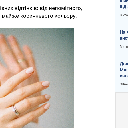
вій
під
зних відтінків: від непомітного,
кри
о майже коричневого кольору.
Вікт
На 
вис
Вікт
Два
Маг
кал
Олек