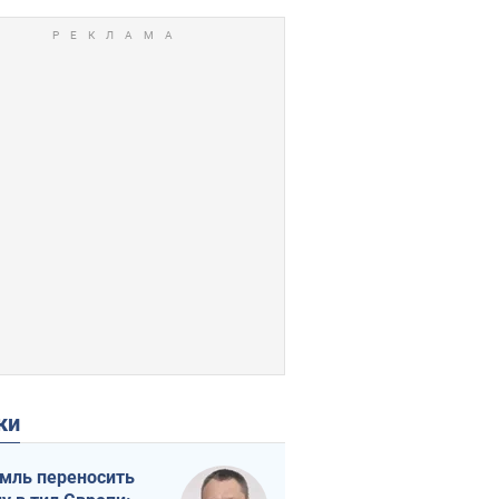
ки
мль переносить