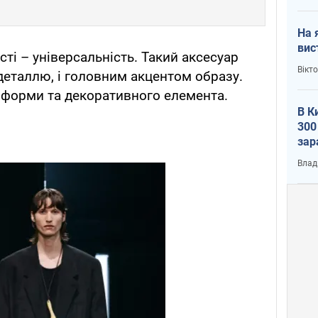
На 
вис
ті – універсальність. Такий аксесуар
Вікт
деталлю, і головним акцентом образу.
, форми та декоративного елемента.
В К
300
зар
всу
Влад