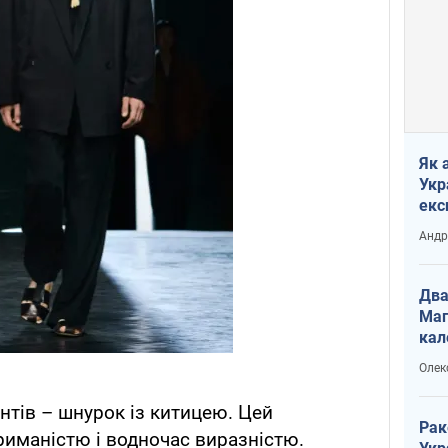
Як 
Укр
екс
наф
Андр
Два
Маг
кал
Олек
нтів – шнурок із китицею. Цей
Рак
риманістю і водночас виразністю.