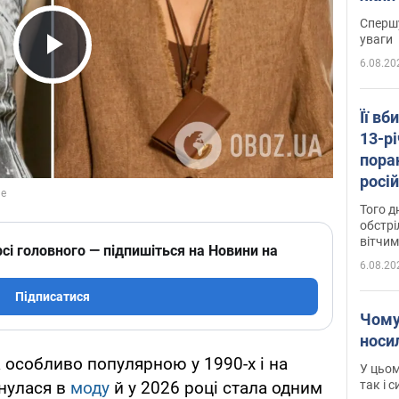
"агр
Спершу
уваги
6.08.20
Play Video
Її вб
13-рі
пора
росій
Сумщ
Того д
обстрі
вітчим
сі головного — підпишіться на Новини на
6.08.20
Підписатися
Чому
носи
а особливо популярною у 1990-х і на
У цьом
так і 
рнулася в
моду
й у 2026 році стала одним