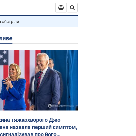
і обстріли
ливе
ина тяжкохворого Джо
ена назвала перший симптом,
 сигналізував про його