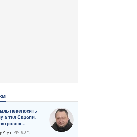
ки
мль переносить
ну в тил Європи:
 загрозою
тична логістика
8,0 т.
ор Ягун