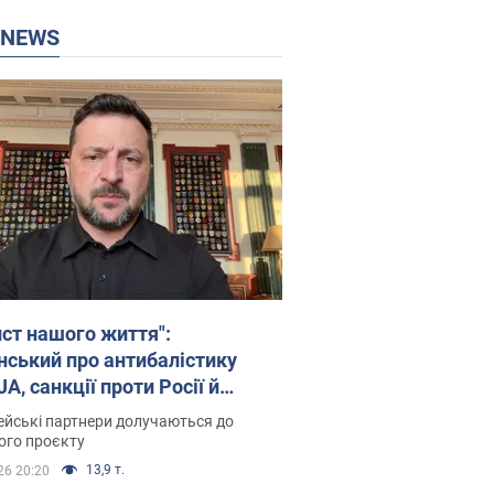
P NEWS
ист нашого життя":
нський про антибалістику
A, санкції проти Росії й
имку аграріїв. Відео
йські партнери долучаються до
ого проєкту
13,9 т.
26 20:20