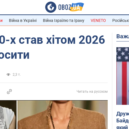
ни
Війна в Україні
Війна Ізраїлю та Ірану
VENETO
Російськ
Важ
0-х став хітом 2026
носити
и
2,3 т.
Читать на русском
Друж
Байд
який