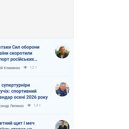
атаки Сил оборони
аїни скоротили
порт російських
топродуктів
1,2 т.
ій Клименко
 супертурніри
учіх: спортивний
ендар осені 2026 року
1,4 т.
сандр Липенко
етний щит і меч