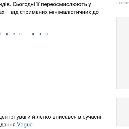
ндів. Сьогодні її переосмислюють у
6.08.20
ах – від стриманих мінімалістичних до
ідео дня
ентрі уваги й легко вписався в сучасні
идання
Vogue.