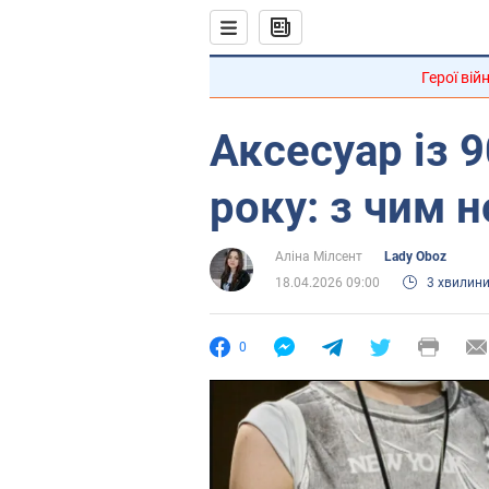
Герої вій
Аксесуар із 9
року: з чим 
Аліна Мілсент
Lady Oboz
18.04.2026 09:00
3 хвилин
0