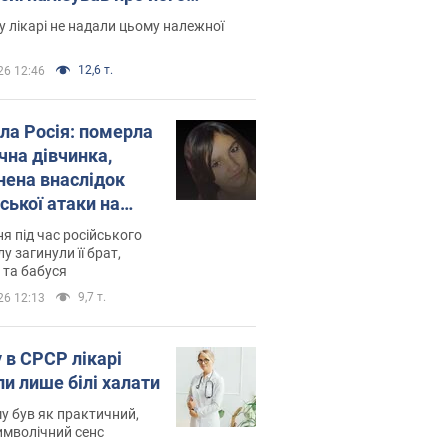
есивний" рак
 лікарі не надали цьому належної
12,6 т.
26 12:46
ила Росія: померла
чна дівчинка,
нена внаслідок
ської атаки на
ину. Фото
ня під час російського
лу загинули її брат,
 та бабуся
9,7 т.
26 12:13
 в СРСР лікарі
ли лише білі халати
у був як практичний,
символічний сенс