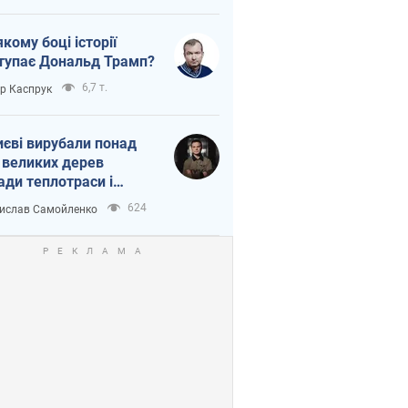
якому боці історії
тупає Дональд Трамп?
6,7 т.
ор Каспрук
иєві вирубали понад
 великих дерев
ади теплотраси і
переч Генплану
624
ислав Самойленко