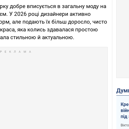
рку добре вписується в загальну моду на
оєм. У 2026 році дизайнери активно
рм, але подають їх більш доросло, чисто
икраса, яка колись здавалася простою
стала стильною й актуальною.
Дум
Кре
вій
під
кри
Вікт