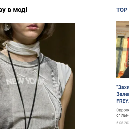
ву в моді
TO
"Зах
Зеле
FREYJ
підтр
Європе
спільн
6.08.20