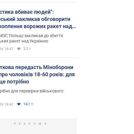
істика вбиває людей":
рський закликав обговорити
хоплення ворожих ракет над
їною
МЗС Польщі закликав до збиття
ьких ракет над Україною
3,3 т.
26 19:47
ткова передасть Міноборони
про чоловіків 18-60 років: для
 це потрібно
рібно для перевірки військового
14,1 т.
26 18:42