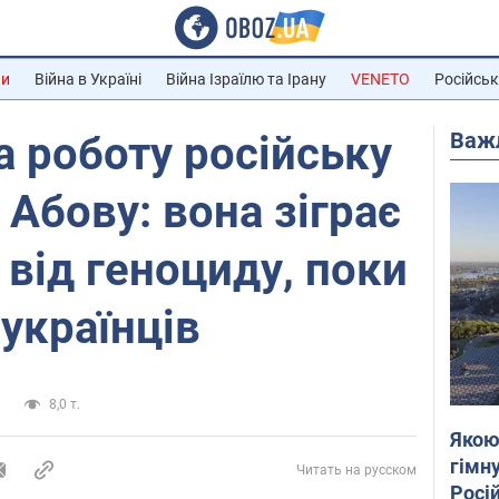
ни
Війна в Україні
Війна Ізраїлю та Ірану
VENETO
Російськ
Важ
на роботу російську
 Абову: вона зіграє
від геноциду, поки
 українців
и
8,0 т.
Якою
гімну
Читать на русском
Росій