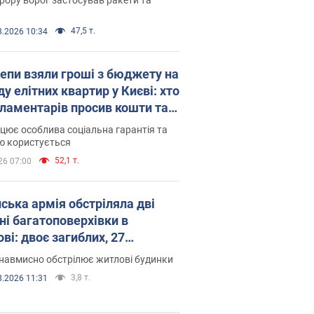
47,5 т.
8.2026 10:34
епи взяли гроші з бюджету на
у елітних квартир у Києві: хто
рламентарів просив кошти та
оселився
цює особлива соціальна гарантія та
ю користується
52,1 т.
26 07:00
йська армія обстріляла дві
ні багатоповерхівки в
ві: двоє загиблих, 27
раждалих
навмисно обстрілює житлові будинки
3,8 т.
8.2026 11:31