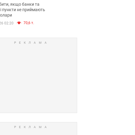
анки такі купюри
ити, якщо банки та
і пункти не приймають
долари
70,6 т.
26 02:20