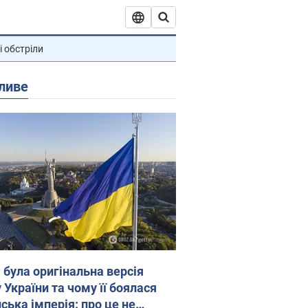
і обстріли
ливе
 була оригінальна версія
 України та чому її боялася
ська імперія: про це не