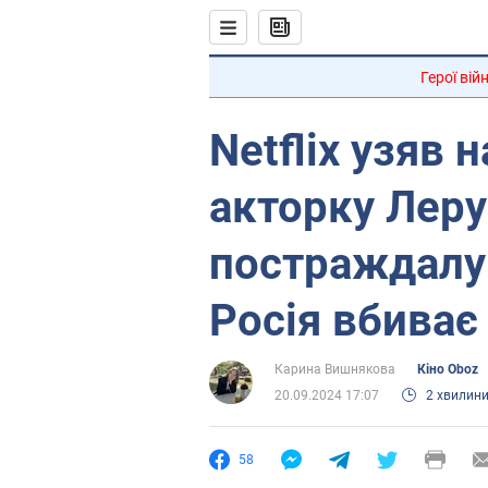
Герої вій
Netflix узяв 
акторку Леру
постраждалу 
Росія вбиває
Карина Вишнякова
Кіно Oboz
20.09.2024 17:07
2 хвилин
58