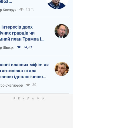
ужба
етворюється на
1,3 т.
ор Каспрук
ежність Росії від
таю
г інтересів двох
ічних гравців чи
мний план Трампа і
іна?
14,9 т.
ор Швець
олоні власних міфів: як
тянтинівка стала
овною ідеологічною
ткою для російських
30
ро Снєгирьов
пантів