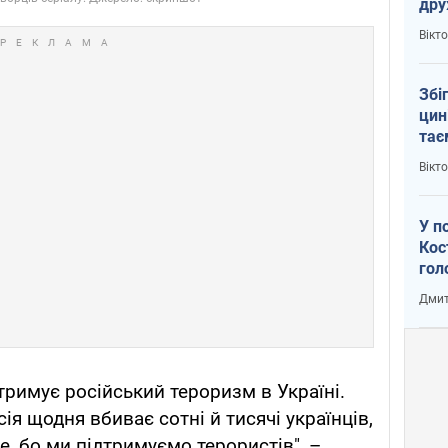
др
пер
Вікт
зал
Ки
Збі
цин
тає
Пут
Вікт
У п
Кос
гол
пас
Дмит
оку
тримує російський тероризм в Україні.
ія щодня вбиває сотні й тисячі українців,
же, бо ми підтримуємо терористів", –