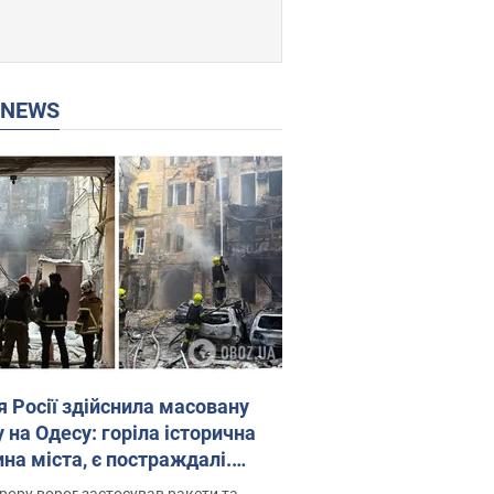
P NEWS
я Росії здійснила масовану
 на Одесу: горіла історична
на міста, є постраждалі.
 та відео
рору ворог застосував ракети та