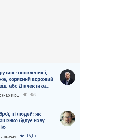
рутинг: оновлений і,
же, корисний ворожий
від, або Діалектика
агливого боягузтва
459
сандр Кірш
зброї, ні людей: як
ашенко будує нову
ію
16,1 т.
 Тишкевич