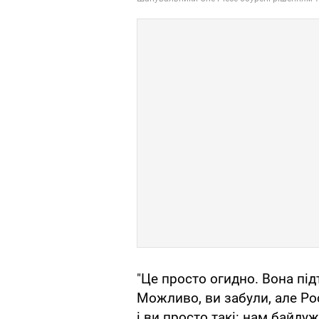
"Це просто огидно. Вона під
Можливо, ви забули, але Рос
і ви просто такі: нам байду