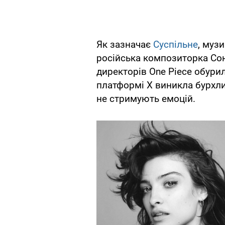
Як зазначає
Суспільне
, муз
російська композиторка Сон
директорів One Piece обури
платформі X виникла бурхли
не стримують емоцій.