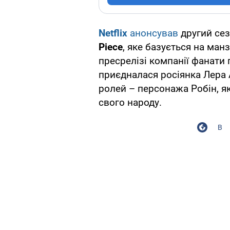
Netflix
анонсував
другий сез
Piece
, яке базується на ман
пресрелізі компанії фанати
приєдналася росіянка Лера 
ролей – персонажа Робін, я
свого народу.
В