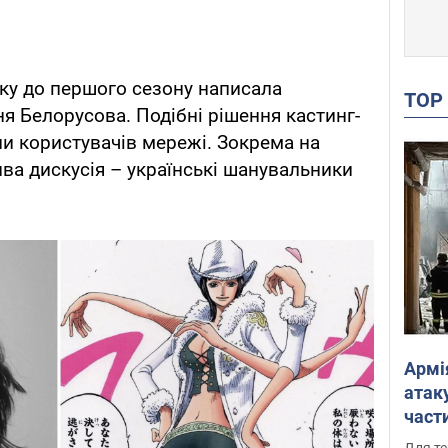
ику до першого сезону написала
TO
я Белорусова. Подібні рішення кастинг-
ли користувачів мережі. Зокрема на
ва дискусія – українські шанувальники
Армі
атаку
части
Фото
Для те