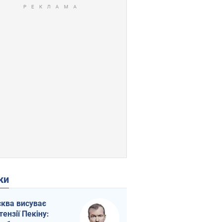
ки
ква висуває
тензії Пекіну: