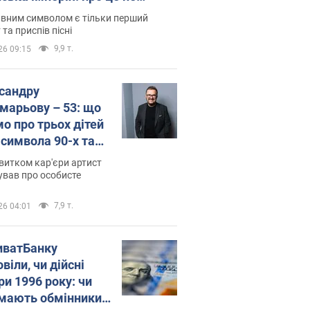
овідають у школі
вним символом є тільки перший
 та приспів пісні
9,9 т.
26 09:15
сандру
марьову – 53: що
мо про трьох дітей
-символа 90-х та
 вигляд вони
витком кар'єри артист
ть
ував про особисте
7,9 т.
26 04:01
иватБанку
віли, чи дійсні
ри 1996 року: чи
мають обмінники