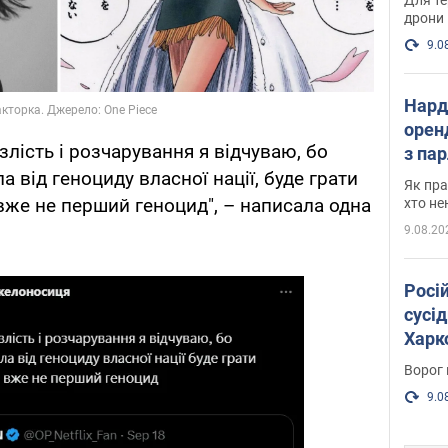
дрони
9.0
Нард
оренд
злість і розчарування я відчуваю, бо
з па
 від геноциду власної нації, буде грати
де п
Як пра
 вже не перший геноцид", – написала одна
хто не
9.08.20
Росі
сусід
Харко
пост
Ворог 
9.0