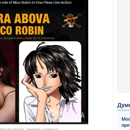
Дум
Мос
пре