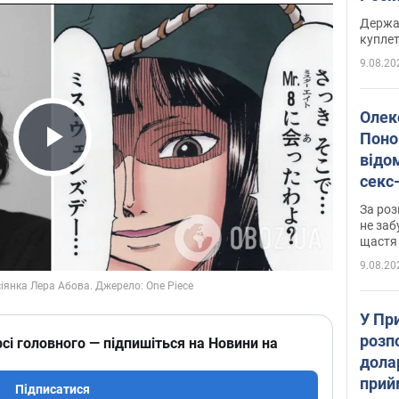
розп
Держа
куплет
9.08.20
Олек
Поно
відо
Play Video
секс
який
За роз
маю
не заб
щастя
9.08.20
У Пр
розпо
сі головного — підпишіться на Новини на
дола
прий
Підписатися