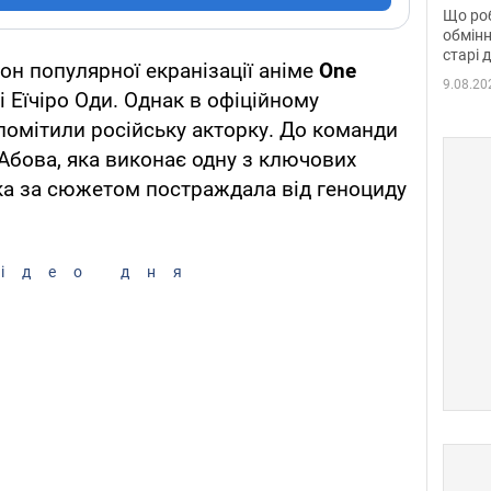
та б
Що роб
обмінн
старі 
он популярної екранізації аніме
One
9.08.20
зі Еїчіро Оди. Однак в офіційному
 помітили російську акторку. До команди
Абова, яка виконає одну з ключових
ка за сюжетом постраждала від геноциду
ідео дня