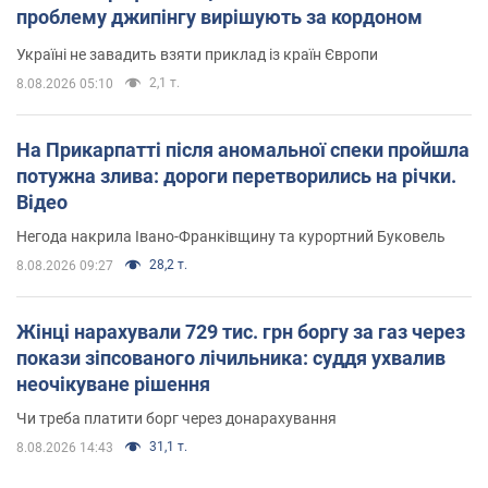
проблему джипінгу вирішують за кордоном
Україні не завадить взяти приклад із країн Європи
2,1 т.
8.08.2026 05:10
На Прикарпатті після аномальної спеки пройшла
потужна злива: дороги перетворились на річки.
Відео
Негода накрила Івано-Франківщину та курортний Буковель
28,2 т.
8.08.2026 09:27
Жінці нарахували 729 тис. грн боргу за газ через
покази зіпсованого лічильника: суддя ухвалив
неочікуване рішення
Чи треба платити борг через донарахування
31,1 т.
8.08.2026 14:43