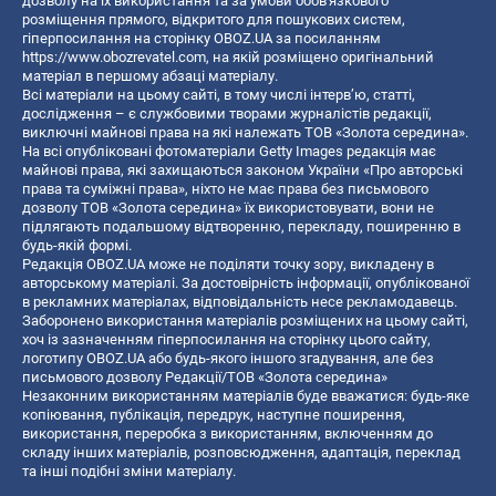
дозволу на їх використання та за умови обов'язкового
розміщення прямого, відкритого для пошукових систем,
гіперпосилання на сторінку OBOZ.UA за посиланням
https://www.obozrevatel.com
, на якій розміщено оригінальний
матеріал в першому абзаці матеріалу.
Всі матеріали на цьому сайті, в тому числі інтерв’ю, статті,
дослідження – є службовими творами журналістів редакції,
виключні майнові права на які належать ТОВ «Золота середина».
На всі опубліковані фотоматеріали Getty Images редакція має
майнові права, які захищаються законом України «Про авторські
права та суміжні права», ніхто не має права без письмового
дозволу ТОВ «Золота середина» їх використовувати, вони не
підлягають подальшому відтворенню, перекладу, поширенню в
будь-якій формі.
Редакція OBOZ.UA може не поділяти точку зору, викладену в
авторському матеріалі. За достовірність інформації, опублікованої
в рекламних матеріалах, відповідальність несе рекламодавець.
Заборонено використання матеріалів розміщених на цьому сайті,
хоч із зазначенням гіперпосилання на сторінку цього сайту,
логотипу OBOZ.UA або будь-якого іншого згадування, але без
письмового дозволу Редакції/ТОВ «Золота середина»
Незаконним використанням матеріалів буде вважатися: будь-яке
копiювання, публiкацiя, передрук, наступне поширення,
використання, переробка з використанням, включенням до
складу інших матеріалів, розповсюдження, адаптація, переклад
та інші подібні зміни матеріалу.