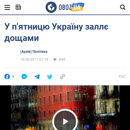
У п'ятницю Україну заллє
дощами
(Архів) Політика
10.06.2011 07:14
849
0
РУС