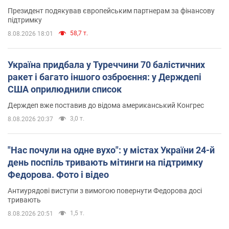
Президент подякував європейським партнерам за фінансову
підтримку
58,7 т.
8.08.2026 18:01
Україна придбала у Туреччини 70 балістичних
ракет і багато іншого озброєння: у Держдепі
США оприлюднили список
Держдеп вже поставив до відома американський Конгрес
3,0 т.
8.08.2026 20:37
"Нас почули на одне вухо": у містах України 24-й
день поспіль тривають мітинги на підтримку
Федорова. Фото і відео
Антиурядові виступи з вимогою повернути Федорова досі
тривають
1,5 т.
8.08.2026 20:51