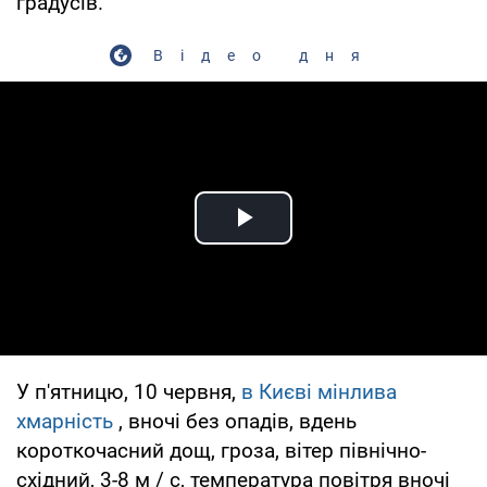
градусів.
Відео дня
Play Video
У п'ятницю, 10 червня,
в Києві мінлива
хмарність
, вночі без опадів, вдень
короткочасний дощ, гроза, вітер північно-
східний, 3-8 м / с, температура повітря вночі