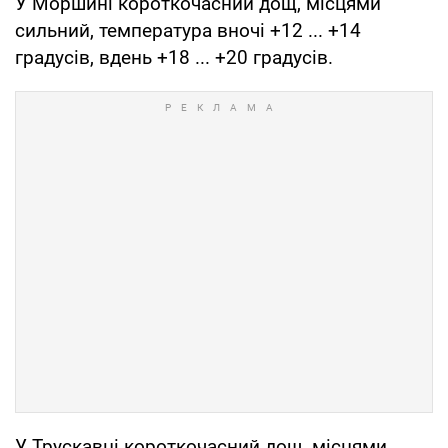
У Моршині короткочасний дощ, місцями
сильний, температура вночі +12 ... +14
градусів, вдень +18 ... +20 градусів.
У Трускавці короткочасний дощ, місцями