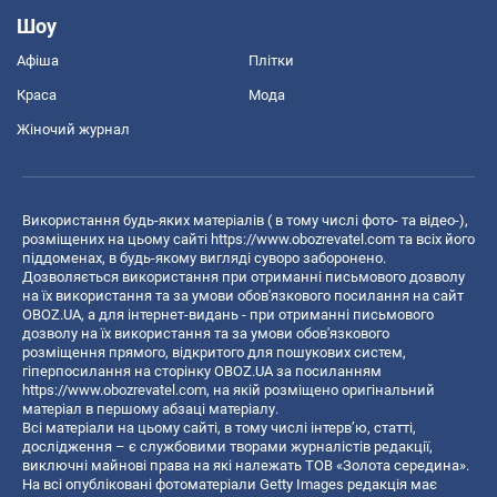
Шоу
Афіша
Плітки
Краса
Мода
Жіночий журнал
Використання будь-яких матеріалів ( в тому числі фото- та відео-),
розміщених на цьому сайті
https://www.obozrevatel.com
та всіх його
піддоменах, в будь-якому вигляді суворо заборонено.
Дозволяється використання при отриманні письмового дозволу
на їх використання та за умови обов'язкового посилання на сайт
OBOZ.UA, а для інтернет-видань - при отриманні письмового
дозволу на їх використання та за умови обов'язкового
розміщення прямого, відкритого для пошукових систем,
гіперпосилання на сторінку OBOZ.UA за посиланням
https://www.obozrevatel.com
, на якій розміщено оригінальний
матеріал в першому абзаці матеріалу.
Всі матеріали на цьому сайті, в тому числі інтерв’ю, статті,
дослідження – є службовими творами журналістів редакції,
виключні майнові права на які належать ТОВ «Золота середина».
На всі опубліковані фотоматеріали Getty Images редакція має