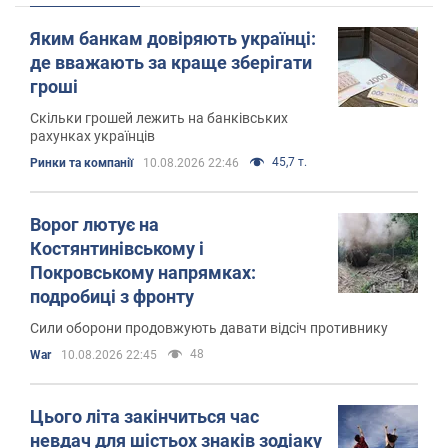
Яким банкам довіряють українці:
де вважають за краще зберігати
гроші
Скільки грошей лежить на банківських
рахунках українців
45,7 т.
Ринки та компанії
10.08.2026 22:46
Ворог лютує на
Костянтинівському і
Покровському напрямках:
подробиці з фронту
Сили оборони продовжують давати відсіч противнику
48
War
10.08.2026 22:45
Цього літа закінчиться час
невдач для шістьох знаків зодіаку