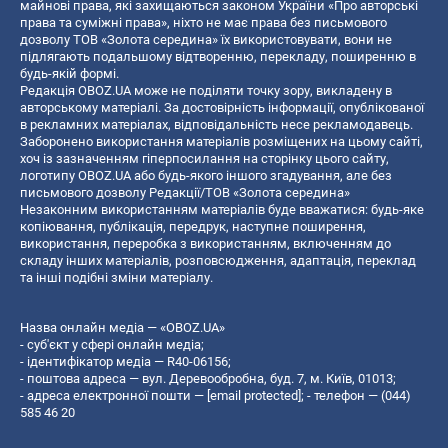
майнові права, які захищаються законом України «Про авторські
права та суміжні права», ніхто не має права без письмового
дозволу ТОВ «Золота середина» їх використовувати, вони не
підлягають подальшому відтворенню, перекладу, поширенню в
будь-якій формі.
Редакція OBOZ.UA може не поділяти точку зору, викладену в
авторському матеріалі. За достовірність інформації, опублікованої
в рекламних матеріалах, відповідальність несе рекламодавець.
Заборонено використання матеріалів розміщених на цьому сайті,
хоч із зазначенням гіперпосилання на сторінку цього сайту,
логотипу OBOZ.UA або будь-якого іншого згадування, але без
письмового дозволу Редакції/ТОВ «Золота середина»
Незаконним використанням матеріалів буде вважатися: будь-яке
копiювання, публiкацiя, передрук, наступне поширення,
використання, переробка з використанням, включенням до
складу інших матеріалів, розповсюдження, адаптація, переклад
та інші подібні зміни матеріалу.
Назва онлайн медіа — «OBOZ.UA»
- суб'єкт у сфері онлайн медіа;
- ідентифікатор медіа — R40-06156;
- поштова адреса — вул. Деревообробна, буд. 7, м. Київ, 01013;
- адреса електронної пошти —
[email protected]
; - телефон — (044)
585 46 20