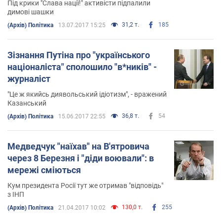
Під крики "Слава нації!" активісти підпалили
димові шашки
31,2 т.
185
(Архів) Політика
13.07.2017 15:25
Зізнання Путіна про "українського
націоналіста" сполошило "в*ників" -
журналіст
"Це ж якийсь диявольський ідіотизм", - вражений
Казанський
36,8 т.
54
(Архів) Політика
15.06.2017 22:55
Медведчук "наїхав" на В'ятровича
через 8 Березня і "діди воювали": в
мережі сміються
Кум президента Росії тут же отримав "відповідь"
з ІНП
130,0 т.
255
(Архів) Політика
21.04.2017 10:02