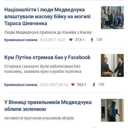
Націоналісти і люди Медведчука
влаштували масову бійку на могилі
Тараса Шевченка
Люди Медведчука приїхали до Канева з Києва
37,6 т.
129
Кримінальні новини
9.03.2017 15:01
Кум Путіна отримав бан у Facebook
Сторінка і аккаунт були заблоковані без
пояснень, заявила прес-служба політика
56,0 т.
139
Кримінальні новини
24.01.2017 20:14
У Вінниці прихильників Медведчука
облили зеленкою
Активісти прогнали учасників зборів