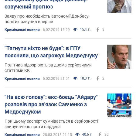
озвучений прогноз
Заяву про необхідність автономії Донбасу
політик озвучив вперше
15,4 т.
3
Кримінальні новини
6.02.2019 15:29
"Тягнути ніхто не буде": в ГПУ
пояснили, що загрожує Медведчуку
Політика підозрюють за двома серйозними
статтями КК
18,3 т.
2
Кримінальні новини
5.02.2019 21:51
"На всю голову": екс-боєць "Айдару"
розповів про зв'язок Савченко з
Медведчуком
При цьому експерт сумнівається в серйозності
звинувачень проти нардепа
40,6 т.
90
Кримінальні новини
28.03.2018 21:15