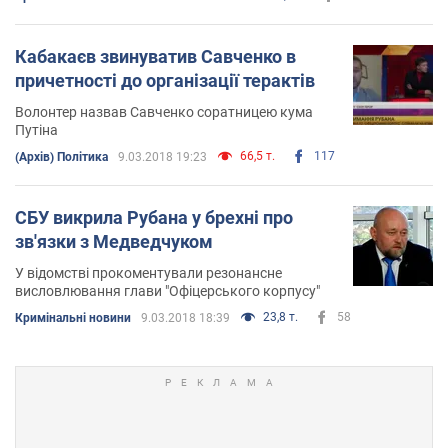
Кабакаєв звинуватив Савченко в
причетності до організації терактів
Волонтер назвав Савченко соратницею кума
Путіна
66,5 т.
117
(Архів) Політика
9.03.2018 19:23
СБУ викрила Рубана у брехні про
зв'язки з Медведчуком
У відомстві прокоментували резонансне
висловлювання глави "Офіцерського корпусу"
23,8 т.
58
Кримінальні новини
9.03.2018 18:39