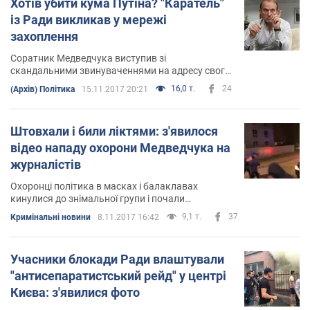
Хотів убити кума Путіна? "Каратель"
із Ради викликав у мережі
захоплення
Соратник Медведчука виступив зі
скандальними звинуваченнями на адресу свого
колеги по парламенту
16,0 т.
24
(Архів) Політика
15.11.2017 20:21
Штовхали і били ліктями: з'явилося
відео нападу охорони Медведчука на
журналістів
Охоронці політика в масках і балаклавах
кинулися до знімальної групи і почали
застосовувати силу
9,1 т.
37
Кримінальні новини
8.11.2017 16:42
Учасники блокади Ради влаштували
"антисепаратистський рейд" у центрі
Києва: з'явилися фото