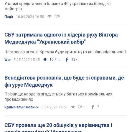
У книзі представлено близько 40 українських брендів і
майстрів
720
Події
16.04.2024 16:50
СБУ затримала одного із лідерів руху Віктора
Медведчука "Український вибір"
Чергового агента Кремля буде притягнуто до відповідальності
10,7 т.
127
War
5.05.2022 15:45
Венедіктова розповіла, що буде зі справами, де
фігурує Медведчук
Прізвище нардепа згадується у багатьох кримінальних
провадженнях
7,6 т.
7
Кримінальні новини
6.04.2021 14:51
СБУ провела ще 20 обшуків у керівництва і