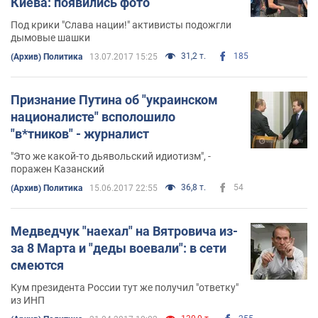
Киева: появились фото
Под крики "Слава нации!" активисты подожгли
дымовые шашки
31,2 т.
185
(Архив) Политика
13.07.2017 15:25
Признание Путина об "украинском
националисте" всполошило
"в*тников" - журналист
"Это же какой-то дьявольский идиотизм", -
поражен Казанский
36,8 т.
54
(Архив) Политика
15.06.2017 22:55
Медведчук "наехал" на Вятровича из-
за 8 Марта и "деды воевали": в сети
смеются
Кум президента России тут же получил "ответку"
из ИНП