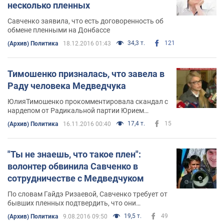
несколько пленных
Савченко заявила, что есть договоренность об
обмене пленными на Донбассе
34,3 т.
121
(Архив) Политика
18.12.2016 01:43
Тимошенко призналась, что завела в
Раду человека Медведчука
ЮлияТимошенко прокомментировала скандал с
нардепом от Радикальной партии Юрием
Шухевичем
17,4 т.
15
(Архив) Политика
16.11.2016 00:40
"Ты не знаешь, что такое плен":
волонтер обвинила Савченко в
сотрудничестве с Медведчуком
По словам Гайдэ Ризаевой, Савченко требует от
бывших пленных подтвердить, что они
оказались на свободе благодаря куму Путина
19,5 т.
49
(Архив) Политика
9.08.2016 09:50