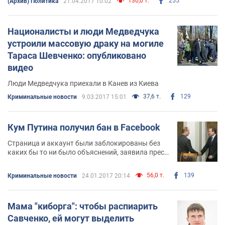
130,0 т.
255
(Архив) Политика
21.04.2017 10:02
Националисты и люди Медведчука
устроили массовую драку на могиле
Тараса Шевченко: опубликовано
видео
Люди Медведчука приехали в Канев из Киева
37,6 т.
129
Криминальные новости
9.03.2017 15:01
Кум Путина получил бан в Facebook
Cтраница и аккаунт были заблокированы без
каких бы то ни было объяснений, заявила пресс-
служба политика
56,0 т.
139
Криминальные новости
24.01.2017 20:14
Мама "киборга": чтобы распиарить
Савченко, ей могут выделить