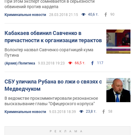
При этом эксперт сомневается в серьезности
обвинений против нардепа
40,6 т.
90
Криминальные новости
28.03.2018 21:15
Кабакаев обвинил Савченко в
причастности к организации терактов
Волонтер назвал Савченко соратницей кума
Путина
66,5 т.
117
(Архив) Политика
9.03.2018 19:23
СБУ уличила Рубана во лжи о связях с
Медведчуком
В ведомстве прокомментировали резонансное
высказывание главы "Офицерского корпуса"
23,8 т.
58
Криминальные новости
9.03.2018 18:39