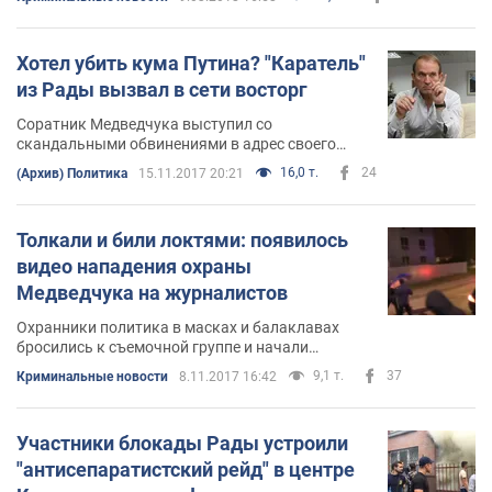
Хотел убить кума Путина? "Каратель"
из Рады вызвал в сети восторг
Соратник Медведчука выступил со
скандальными обвинениями в адрес своего
коллеги по парламенту
16,0 т.
24
(Архив) Политика
15.11.2017 20:21
Толкали и били локтями: появилось
видео нападения охраны
Медведчука на журналистов
Охранники политика в масках и балаклавах
бросились к съемочной группе и начали
применять силу
9,1 т.
37
Криминальные новости
8.11.2017 16:42
Участники блокады Рады устроили
"антисепаратистский рейд" в центре