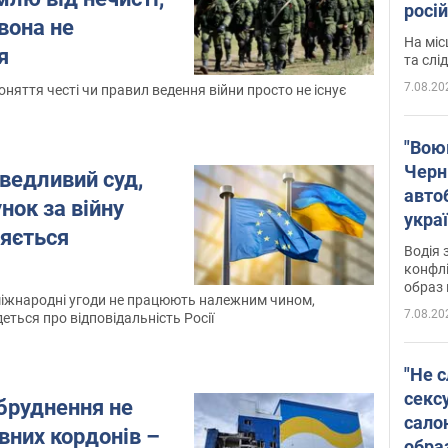
росі
 вона не
полі
На міс
я
Віде
та слі
7.08.20
поняття честі чи правил ведення війни просто не існує
"Воюю
Черн
ведливий суд,
авто
нок за війну
укра
ляється
і поп
Водія 
конфлі
образ 
міжнародні угоди не працюють належним чином,
7.08.20
деться про відповідальність Росії
"Не с
секс
бруднення не
салон
вних кордонів –
обра