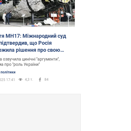
тя МН17: Міжнародний суд
підтвердив, що Росія
ржила рішення про свою
етність
 озвучила цинічні "аргументи",
а про "роль України"
 політики
4,3 т.
84
025 17:41