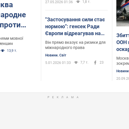
1,8 т.
27.05.2026 01:36
сква
народне
"Застосування сили стає
 проти
нормою": генсек Ради
Європи відреагував на
озвідка
Збит
нями мовної
ситуацію у Венесуелі
ООН 
Він прямо вказує на ризики для
 меншин
міжнародного права
оска
13,9 т.
прич
Новини. Світ
Москва
7,7 т.
23
5.01.2026 01:33
зокрем
Новини
20.09.2