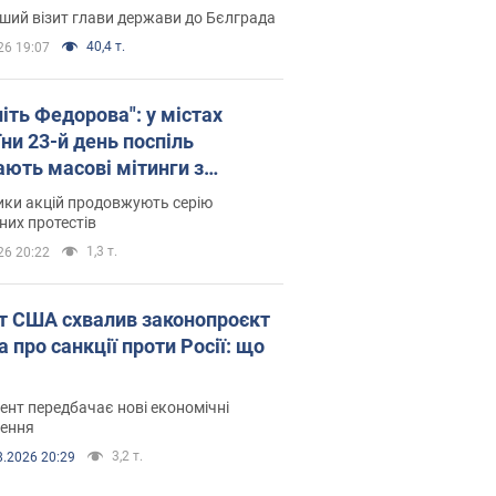
ший візит глави держави до Бєлграда
40,4 т.
26 19:07
іть Федорова": у містах
ни 23-й день поспіль
ають масові мітинги з
онками. Фото і відео
ики акцій продовжують серію
их протестів
1,3 т.
26 20:22
т США схвалив законопроєкт
 про санкції проти Росії: що
нт передбачає нові економічні
ення
3,2 т.
8.2026 20:29