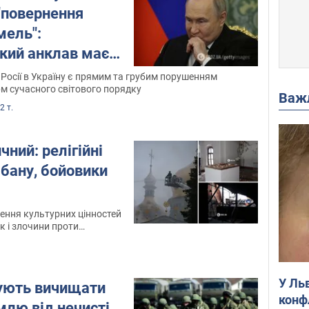
"повернення
мель":
ький анклав має
чині
 Росії в Україну є прямим та грубим порушенням
м сучасного світового порядку
Важ
2 т.
чний: релігійні
бану, бойовики
ення культурних цінностей
к і злочини проти
У Ль
ують вичищати
конф
млю від нечисті,