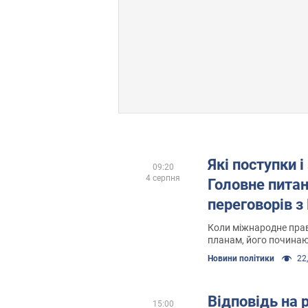
Які поступки 
09:20
4 серпня
Головне пита
переговорів 
Коли міжнародне пра
планам, його починаю
обходити
Новини політики
22,
Відповідь на 
15:00