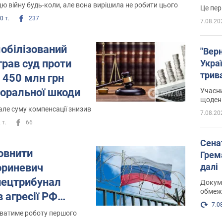
у Росії
ю війну будь-коли, але вона вирішила не робити цього
Це пер
0 т.
237
7.08.20
мобілізований
"Верн
грав суд проти
Украї
трив
в 450 млн грн
карт
моральної шкоди
Учасн
щоденн
але суму компенсації знизив
7.08.20
 т.
66
Сена
овнити
Грема
далі
ориневич
пецтрибунал
Докуме
обмеж
 агресії РФ
7.0
ме з МКС
ватиме роботу першого