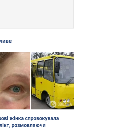
ливе
вові жінка спровокувала
лікт, розмовляючи