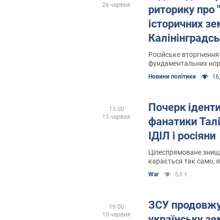
26 червня
риторику про 
історичних зе
Калінінградс
відійти Німеч
Російське вторгнення
фундаментальних нор
Новини політики
16,
Почерк іденти
13:00
15 червня
фанатики Талі
ІДІЛ і росіяни
Цілеспрямоване знищ
карається так само, я
людяності
War
5,6 т.
ЗСУ продовж
16:00
10 червня
українську зе