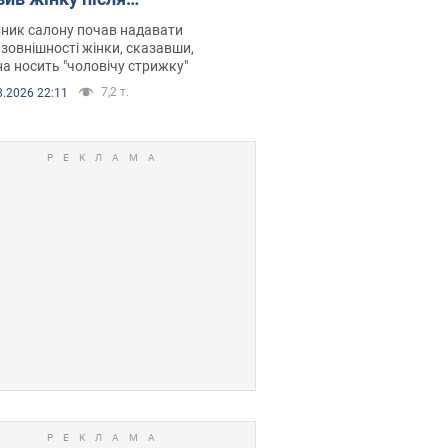
терапії, розгорівся
ник салону почав надавати
дал. Фото
 зовнішності жінки, сказавши,
а носить "чоловічу стрижку"
7,2 т.
8.2026 22:11