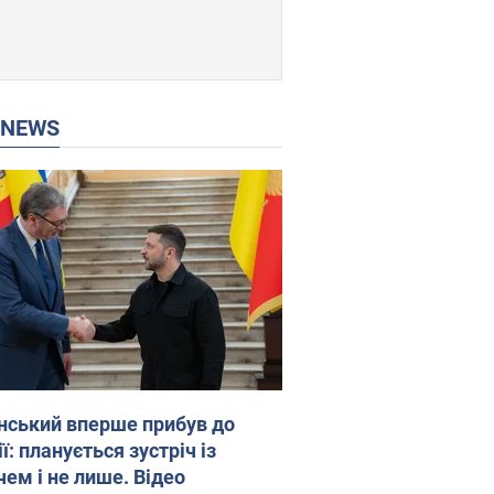
P NEWS
нський вперше прибув до
ї: планується зустріч із
чем і не лише. Відео