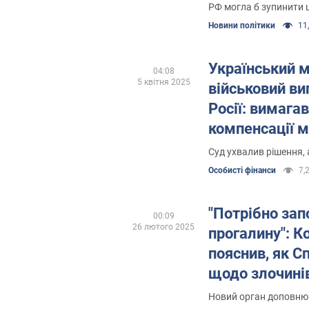
справжню мет
РФ могла б зупинити ц
Новини політики
11,
Український 
04:08
5 квітня 2025
військовий ви
Росії: вимага
компенсації 
Суд ухвалив рішення, 
Особисті фінанси
7,2
"Потрібно зап
00:09
26 лютого 2025
прогалину": К
пояснив, як С
щодо злочинів
співіснувати
Новий орган доповню