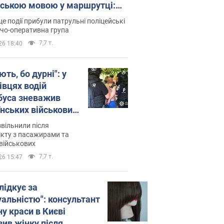
йською мовою у маршрутці:
ція склала адмінпротокол.
це події прибули патрульні поліцейські
о
дчо-оперативна група
7,7 т.
26 18:40
ть, бо дурні": у
івцях водій
буса зневажив
їнських військових
латився. Відео
звільнили після
кту з пасажирами та
військових
7,7 т.
26 15:47
лідкує за
уальністю": консультант
у краси в Києві
зив жінку після