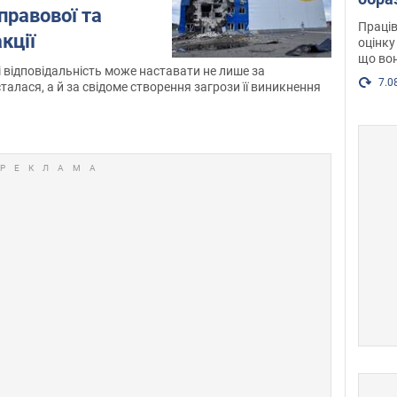
 правової та
хіміє
Праців
кції
скан
оцінку
що вон
 відповідальність може наставати не лише за
7.0
талася, а й за свідоме створення загрози її виникнення