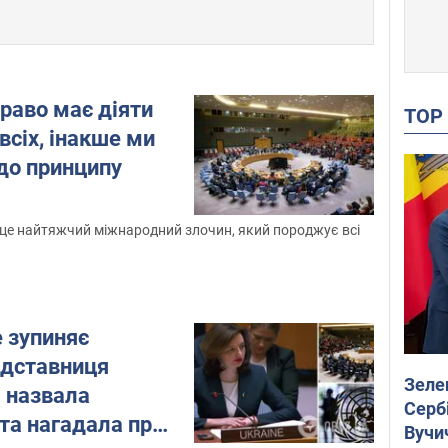
раво має діяти
TO
всіх, інакше ми
до принципу
 це найтяжчий міжнародний злочин, який породжує всі
 зупиняє
едставниця
Зеле
Н назвала
Сербі
" та нагадала про
Вучи