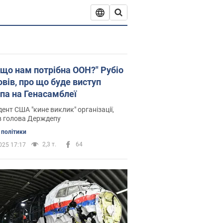
іщо нам потрібна ООН?" Рубіо
овів, про що буде виступ
па на Генасамблеї
ент США "кине виклик" організації,
в голова Держдепу
 політики
2,3 т.
64
025 17:17