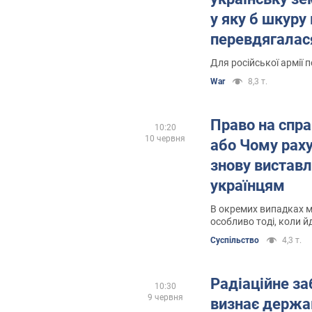
у яку б шкуру
перевдягалас
Для російської армії 
War
8,3 т.
Право на спра
10:20
10 червня
або Чому раху
знову вистав
українцям
В окремих випадках 
особливо тоді, коли й
Суспільство
4,3 т.
Радіаційне за
10:30
9 червня
визнає держа