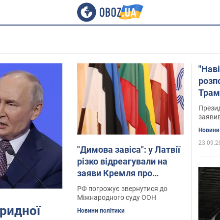
"Нав
розп
Трам
Презид
заяви
Новини
23.09.2
"Димова завіса": у Латвії
різко відреагували на
заяви Кремля про
"утиски" росіян у країнах
РФ погрожує звернутися до
Балтії
Міжнародного суду ООН
бридної
Новини політики