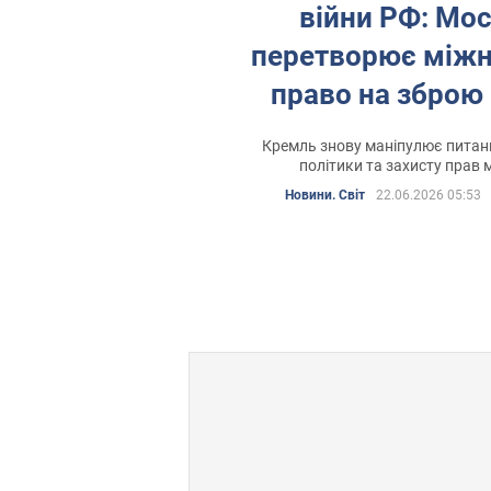
війни РФ: Мо
перетворює між
право на зброю
країн Балтії – р
Кремль знову маніпулює питан
політики та захисту прав
Новини. Світ
22.06.2026 05:53