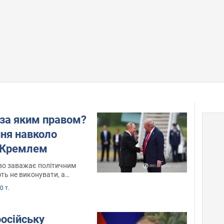
і за яким правом?
ння навколо
з Кремлем
во заважає політичним
ть не виконувати, а
0 т.
російську