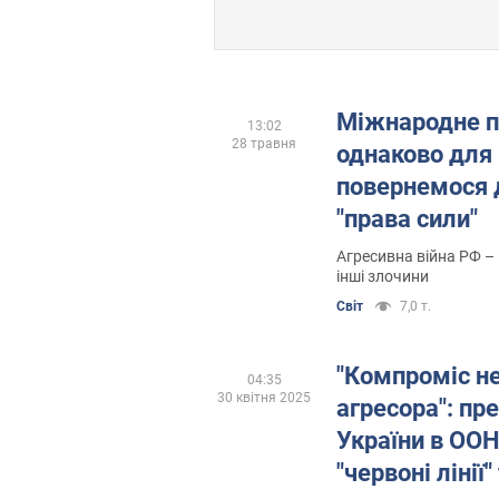
Міжнародне п
13:02
28 травня
однаково для 
повернемося 
"права сили"
Агресивна війна РФ –
інші злочини
Світ
7,0 т.
"Компроміс не
04:35
30 квітня 2025
агресора": пр
України в ОО
"червоні лінії