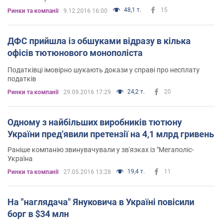
48,1 т.
15
Ринки та компанії
9.12.2016 16:00
ДФС прийшла із обшуками відразу в кілька
офісів тютюнового монополіста
Податківці імовірно шукають докази у справі про несплату
податків
24,2 т.
20
Ринки та компанії
29.09.2016 17:29
Одному з найбільших виробників тютюну
України пред'явили претензії на 4,1 млрд гривень
Раніше компанію звинувачували у зв'язках із "Мегаполіс-
Україна
19,4 т.
11
Ринки та компанії
27.05.2016 13:28
На "наглядача" Януковича в Україні повісили
борг в $34 млн