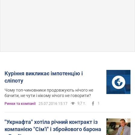
Куріння викликає імпотенцію і
сліпоту
Чому топ-чиновники продовжують нічого не
бачити, не чути і нікому нічого не говорити?
9,7 т.
1
Ринки та компанії
25.07.2016 15:17
"Укрнафта" хотіла річний контракт із
компанією "Сім'ї" і збройового барона