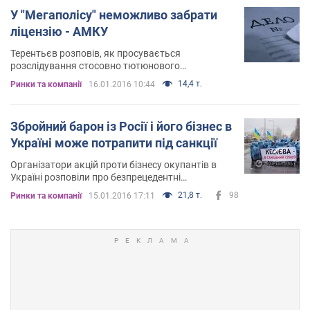
У "Мегаполісу" неможливо забрати
ліцензію - АМКУ
Терентьєв розповів, як просувається
розслідування стосовно тютюнового
монополіста
14,4 т.
Ринки та компанії
16.01.2016 10:44
Збройний барон із Росії і його бізнес в
Україні може потрапити під санкції
Організатори акцій проти бізнесу окупантів в
Україні розповіли про безпрецедентні
результати переговорів
21,8 т.
98
Ринки та компанії
15.01.2016 17:11