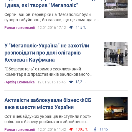
і дива, які творив "Мегаполіс"
Сергій Іванов: перевірки на "Мегаполісі" були
суворо табуйовані, бо казали, що це команда із
"самого-самого верху"
11,8 т.
Ринки та компанії
12.01.2016 17:12
У "Мегаполіс-Україна" не захотіли
розповідати про долі олігархів
Кесаєва і Кауфмана
"Обозреватель" отримав ексклюзивний
коментар від представників заблокованого
тютюнового монополіста
18,2 т.
(Архів) Економіка
12.01.2016 15:46
Активісти заблокували бізнес ФСБ
вже в шести містах України
Сотні небайдужих українців виступили проти
спільного бізнесу російського збройового
барона і колишнього президента України
130,8 т.
1145
Ринки та компанії
12.01.2016 11:42