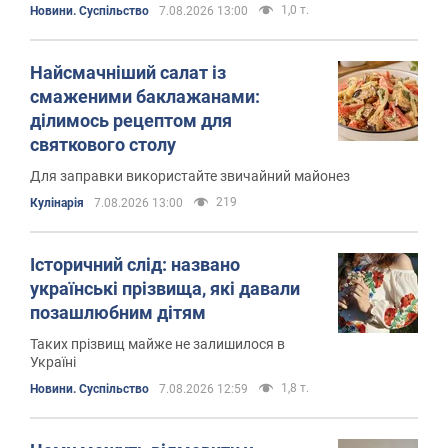
1,0 т.
Новини. Суспільство
7.08.2026 13:00
Найсмачніший салат із
смаженими баклажанами:
ділимось рецептом для
святкового столу
Для заправки використайте звичайний майонез
219
Кулінарія
7.08.2026 13:00
Історичний слід: названо
українські прізвища, які давали
позашлюбним дітям
Таких прізвищ майже не залишилося в
Україні
1,8 т.
Новини. Суспільство
7.08.2026 12:59