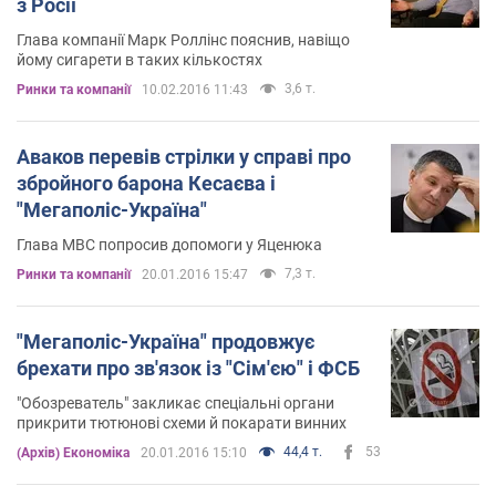
з Росії
Глава компанії Марк Роллінс пояснив, навіщо
йому сигарети в таких кількостях
3,6 т.
Ринки та компанії
10.02.2016 11:43
Аваков перевів стрілки у справі про
збройного барона Кесаєва і
"Мегаполіс-Україна"
Глава МВС попросив допомоги у Яценюка
7,3 т.
Ринки та компанії
20.01.2016 15:47
"Мегаполіс-Україна" продовжує
брехати про зв'язок із "Сім'єю" і ФСБ
"Обозреватель" закликає спеціальні органи
прикрити тютюнові схеми й покарати винних
44,4 т.
53
(Архів) Економіка
20.01.2016 15:10