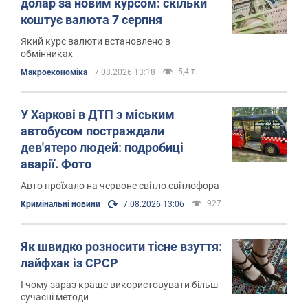
долар за новим курсом: скільки
коштує валюта 7 серпня
Який курс валюти встановлено в
обмінниках
5,4 т.
Mакроекономіка
7.08.2026 13:18
У Харкові в ДТП з міським
автобусом постраждали
дев'ятеро людей: подробиці
аварії. Фото
Авто проїхало на червоне світло світлофора
927
Кримінальні новини
7.08.2026 13:06
Як швидко розносити тісне взуття:
лайфхак із СРСР
І чому зараз краще використовувати більш
сучасні методи