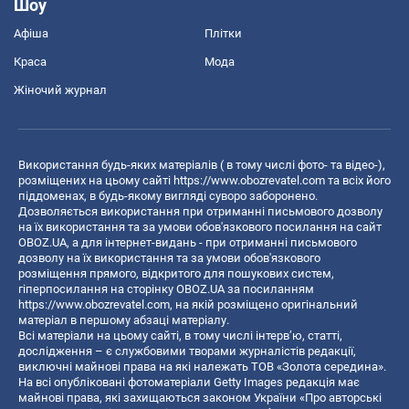
Шоу
Афіша
Плітки
Краса
Мода
Жіночий журнал
Використання будь-яких матеріалів ( в тому числі фото- та відео-),
розміщених на цьому сайті
https://www.obozrevatel.com
та всіх його
піддоменах, в будь-якому вигляді суворо заборонено.
Дозволяється використання при отриманні письмового дозволу
на їх використання та за умови обов'язкового посилання на сайт
OBOZ.UA, а для інтернет-видань - при отриманні письмового
дозволу на їх використання та за умови обов'язкового
розміщення прямого, відкритого для пошукових систем,
гіперпосилання на сторінку OBOZ.UA за посиланням
https://www.obozrevatel.com
, на якій розміщено оригінальний
матеріал в першому абзаці матеріалу.
Всі матеріали на цьому сайті, в тому числі інтерв’ю, статті,
дослідження – є службовими творами журналістів редакції,
виключні майнові права на які належать ТОВ «Золота середина».
На всі опубліковані фотоматеріали Getty Images редакція має
майнові права, які захищаються законом України «Про авторські