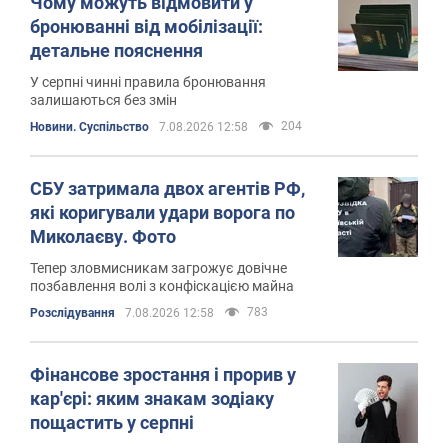
Чому можуть відмовити у
бронюванні від мобілізації:
детальне пояснення
У серпні чинні правила бронювання
залишаються без змін
204
Новини. Суспільство
7.08.2026 12:58
СБУ затримала двох агентів РФ,
які коригували удари ворога по
Миколаєву. Фото
Тепер зловмисникам загрожує довічне
позбавлення волі з конфіскацією майна
783
Розслідування
7.08.2026 12:58
Фінансове зростання і прорив у
кар'єрі: яким знакам зодіаку
пощастить у серпні