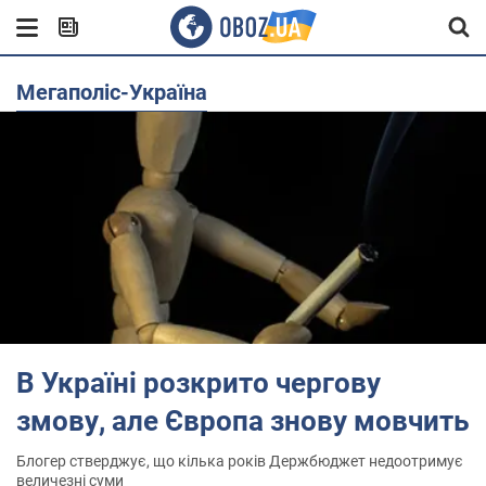
Мегаполіс-Україна
В Україні розкрито чергову
змову, але Європа знову мовчить
Блогер стверджує, що кілька років Держбюджет недоотримує
величезні суми