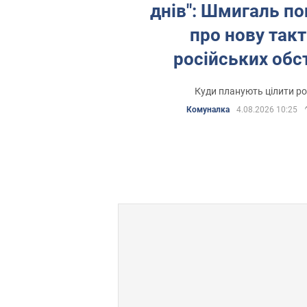
днів": Шмигаль п
про нову так
російських обс
енергетик
Куди планують цілити ро
Комуналка
4.08.2026 10:25