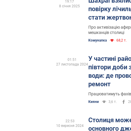
Шахраї взяли
19:17
8 січня 2025
повірку лічиль
стати жертво
Про активізацію афер
мешканців столиці
Комуналка
68,2 т.
У частині рай
01:51
27 листопада 2024
півтори доби 
води: де про
ремонт
Працюватимуть фахівц
Кияни
3,6 т.
2
Столиця може
22:53
10 вересня 2024
основного дж