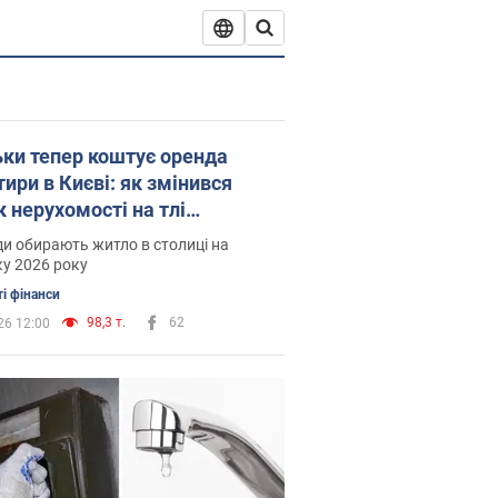
ьки тепер коштує оренда
ири в Києві: як змінився
 нерухомості на тлі
лючень світла та тепла
и обирають житло в столиці на
у 2026 року
і фінанси
98,3 т.
62
26 12:00