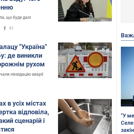
енню
а, що буде далі
82
Важ
Палацу "Україна"
у: де виникли
орожнім рухом
али ліквідацію аварії
х в усіх містах
ертка відповіла,
"У ме
акий сценарій і
Селе
атися
закін