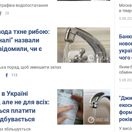
Москва
 графіки водопостачання
в темр
28
5.08.20
вода тхне рибою:
Банк
налі" назвали
ново
відомили, чи є
укра
чого
Яким б
ька порад, щоб зменшити запах
обмін
113
5.08.20
 в Україні
"Джи
 але не для всіх:
екоси
ься платити
форм
ідбувається
років
заби
У висо
ах збільшується