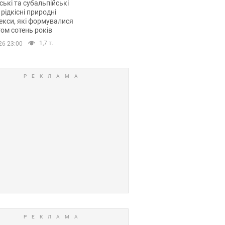
ські та субальпійські
 рідкісні природні
кси, які формувалися
ом сотень років
1,7 т.
26 23:00