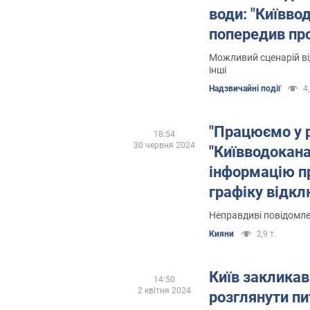
води: "Київво
попередив пр
наслідки забр
Можливий сценарій ві
інші
Десна
Надзвичайні події
4,
"Працюємо у р
18:54
30 червня 2024
"Київводокана
інформацію п
графіку відк
Неправдиві повідомл
Кияни
2,9 т.
Київ закликав
14:50
2 квітня 2024
розглянути п