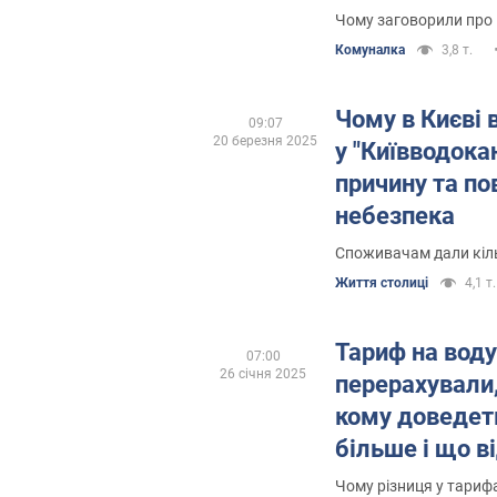
Чому заговорили про
Комуналка
3,8 т.
Чому в Києві 
09:07
20 березня 2025
у "Київводока
причину та по
небезпека
Споживачам дали кіл
Життя столиці
4,1 т.
Тариф на воду
07:00
26 січня 2025
перерахували,
кому доведет
більше і що в
Чому різниця у тариф