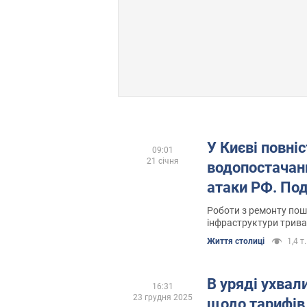
У Києві повні
09:01
21 січня
водопостачанн
атаки РФ. По
Роботи з ремонту пош
інфраструктури трив
Життя столиці
1,4 т.
В уряді ухвал
16:31
23 грудня 2025
щодо тарифів 