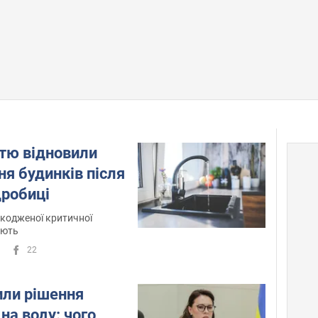
стю відновили
я будинків після
дробиці
кодженої критичної
ають
22
или рішення
на воду: чого