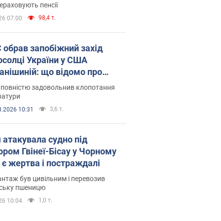
ераховують пенсії
98,4 т.
26 07:00
запобіжний захід
осолці України у США
анішиній: що відомо про
ву
 повністю задовольнив клопотання
ратури
3,6 т.
8.2026 10:31
я атакувала судно під
ором Гвінеї-Бісау у Чорному
: є жертва і постраждалі
нтаж був цивільним і перевозив
нську пшеницю
1,0 т.
26 10:04