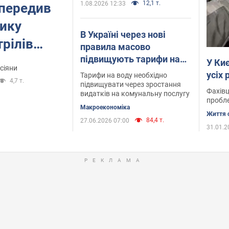
12,1 т.
1.08.2026 12:33
опередив
тику
В Україні через нові
трілів
правила масово
підвищують тарифи на
и
У Ки
сіяни
воду: в деяких містах
усіх
Тарифи на воду необхідно
4,7 т.
ціна злетить в рази вже з
підвищувати через зростання
Фахівц
видатків на комунальну послугу
липня
пробл
Mакроекономіка
Життя 
84,4 т.
27.06.2026 07:00
31.01.2