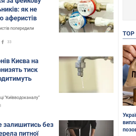
ся за фейкову
ників: як не
ю аферистів
истів попередили
TO
33
онів Києва на
знизять тиск
водитимуть
і "Київводоканалу"
8
Украї
випл
 залишитись без
позо
ерела питної