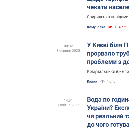
чекати насел
Свириденко повідомил
Комуналка
104,7 т.
У Києві біля 
00:02
8 червня 2025
прорвало труб
проблеми з д
Комунальники вже поч
Кияни
1,0 т.
Вода по година
14:31
1 квітня 2025
України? Експ
чи реальний т
до чого готув