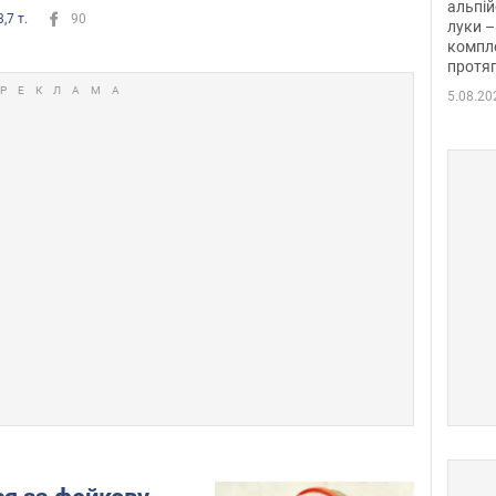
альпій
,7 т.
90
луки –
компле
протяг
5.08.20