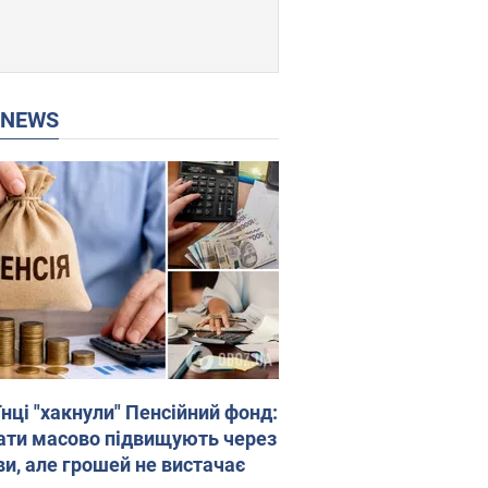
P NEWS
нці "хакнули" Пенсійний фонд:
ати масово підвищують через
ви, але грошей не вистачає