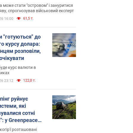
 може стати "островом" і зануритися
яву, спрогнозував військовий експерт
61,5 т.
26 16:00
и "готуються" до
го курсу долара:
їнцям розповіли,
 очікувати
уде курс валюти в
никах
122,0 т.
26 23:12
пінг руйнує
стеми, які
увалися сотні
": у Greenpeace
ли на сполох
когір'ї розташовані