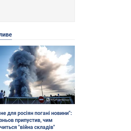
ливе
не для росіян погані новини":
зньов припустив, чим
читься "війна складів"