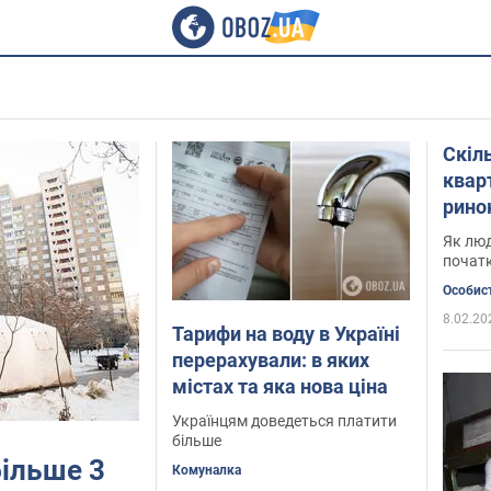
Скіл
кварт
ринок
відк
Як люд
початк
Особист
8.02.20
Тарифи на воду в Україні
перерахували: в яких
містах та яка нова ціна
Українцям доведеться платити
більше
ільше 3
Комуналка