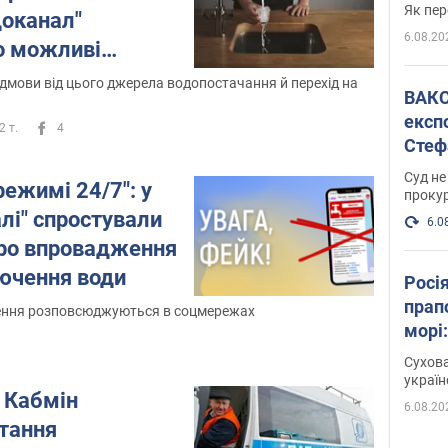
Як пер
доканал"
6.08.20
о можливі
уднення річки
дмови від цього джерела водопостачання й перехід на
ВАКС обрав 
експ
2 т.
4
Стеф
спра
Суд не
ежимі 24/7": у
проку
лі" спростували
6.0
ро впровадження
лючення води
Росі
прап
ення розповсюджуються в соцмережах
морі
Сухова
украї
 Кабмін
6.08.20
итання