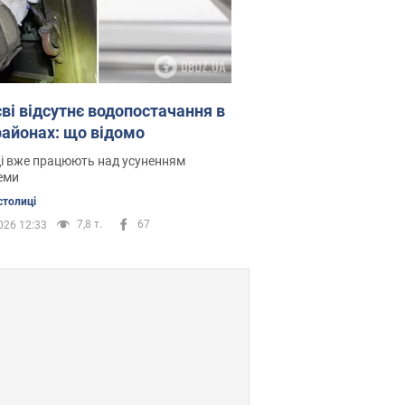
єві відсутнє водопостачання в
 районах: що відомо
і вже працюють над усуненням
еми
столиці
7,8 т.
67
026 12:33