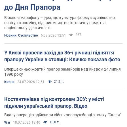
до Дня Прапора
В основі марафону – ідея, що культура формує суспільство,
освіту, економіку, підприємництво, історичну пам'ять і
національну ідентичність
267
Новини. Суспільство
6.08.2026 12:51
У Києві провели захід до 36-ї річниці підняття
прапору України в столиці: Кличко показав фото
Вперше синьо-жовтий прапор замайорів над Києвом 24 липня
1990 року
21,2 т.
Кияни
24.07.2026 12:51
Костянтинівка під контролем ЗСУ: у місті
підняли український прапор. Відео
Вдалу операцію здійснили військовослужбовці з полку "Скеля"
10,8 т.
War
18.07.2026 18:40