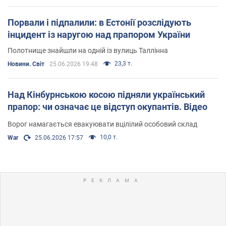
Порвали і підпалили: в Естонії розслідують
інцидент із наругою над прапором України
Полотнище знайшли на одній із вулиць Таллінна
23,3 т.
Новини. Світ
25.06.2026 19:48
Над Кінбурнською косою підняли український
прапор: чи означає це відступ окупантів. Відео
Ворог намагається евакуювати вцілілий особовий склад
10,0 т.
War
25.06.2026 17:57