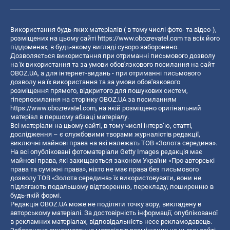
Використання будь-яких матеріалів ( в тому числі фото- та відео-),
розміщених на цьому сайті
https://www.obozrevatel.com
та всіх його
піддоменах, в будь-якому вигляді суворо заборонено.
Дозволяється використання при отриманні письмового дозволу
на їх використання та за умови обов'язкового посилання на сайт
OBOZ.UA, а для інтернет-видань - при отриманні письмового
дозволу на їх використання та за умови обов'язкового
розміщення прямого, відкритого для пошукових систем,
гіперпосилання на сторінку OBOZ.UA за посиланням
https://www.obozrevatel.com
, на якій розміщено оригінальний
матеріал в першому абзаці матеріалу.
Всі матеріали на цьому сайті, в тому числі інтерв’ю, статті,
дослідження – є службовими творами журналістів редакції,
виключні майнові права на які належать ТОВ «Золота середина».
На всі опубліковані фотоматеріали Getty Images редакція має
майнові права, які захищаються законом України «Про авторські
права та суміжні права», ніхто не має права без письмового
дозволу ТОВ «Золота середина» їх використовувати, вони не
підлягають подальшому відтворенню, перекладу, поширенню в
будь-якій формі.
Редакція OBOZ.UA може не поділяти точку зору, викладену в
авторському матеріалі. За достовірність інформації, опублікованої
в рекламних матеріалах, відповідальність несе рекламодавець.