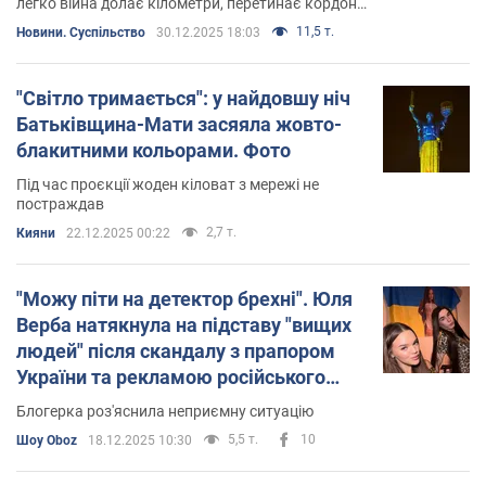
легко війна долає кілометри, перетинає кордони
та як вона вміє опинитись близько
11,5 т.
Новини. Суспільство
30.12.2025 18:03
"Світло тримається": у найдовшу ніч
Батьківщина-Мати засяяла жовто-
блакитними кольорами. Фото
Під час проєкції жоден кіловат з мережі не
постраждав
2,7 т.
Кияни
22.12.2025 00:22
"Можу піти на детектор брехні". Юля
Верба натякнула на підставу "вищих
людей" після скандалу з прапором
України та рекламою російського
магазину
Блогерка роз'яснила неприємну ситуацію
5,5 т.
10
Шоу Oboz
18.12.2025 10:30