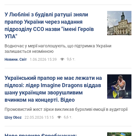
У Любліні з будівлі ратуші зняли
прапор України через надання
підрозділу ССО назви "імені Героїв
УПА"
Водночас у мерії наголошують, що підтримка України
залишається незмінною
9,6 т.
Новини. Світ
1.06.2026 15:39
Український прапор не має лежати на
підлозі: лідер Imagine Dragons віддав
шану українцям зворушливим
вчинком на концерті. Відео
Промовистий жест зірки викликав бурхливі емоції в аудиторії
6,6 т.
Шоу Oboz
22.05.2026 15:15
Нове правило Євробачення: