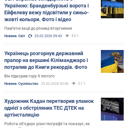
Україною: Бранденбурзькі ворота і
Ейфелеву вежу підсвітили у синьо-
жовті кольори. Фото і відео
Пам’ятні акції до річниці вторгнення
4,0 т.
Новини. Світ
25.02.2026 09:43
Українець розгорнув державний
прапор на вершині Кіліманджаро і
потрапив до Книги рекордів. Фото
Він підкорив гору 9 лютого
3,1 т.
Новини. Суспільство
25.02.2026 03:06
Художник Кадан перетворив уламок
однієї з обстріляних ТЕС ДТЕК на
артінсталяцію
Робота обʼєднує різні географії та показує, як