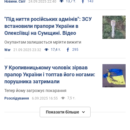
13,7 т.
143
Новини. Світ
24.09.2025 22:40
"Під ниття російських адмінів": ЗСУ
встановили прапори України в
Олексіївці на Сумщині. Відео
Окупантам залишається мріяти вижити
17,4 т.
295
War
21.09.2025 23:32
У Кропивницькому чоловік зірвав
прапор України і топтав його ногами:
порушника затримали
Тепер йому загрожує покарання
7,5 т.
Розслідування
6.09.2025 16:55
Показати більше