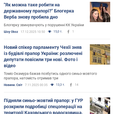
"Як можна таке робити на
державному прапорі?" Блогерка
Верба знову пробила дно
Блогерку звинувачують у порушенні КК України
15,0 т.
1
Шоу Oboz
17.12.2025 10:50
Новий спікер парламенту Чехії зняв
із будівлі прапор України: розлючені
депутати повісили три нові. Фото і
відео
Томіо Окамура бажав позбутись одного синьо-жовтого
прапора, натомість отримав три
13,3 т.
14
Новини. Світ
7.11.2025 00:35
Підняли синьо-жовтий прапор: у ГУР
розкрили подробиці спецоперації на
території Каховського водосховища.