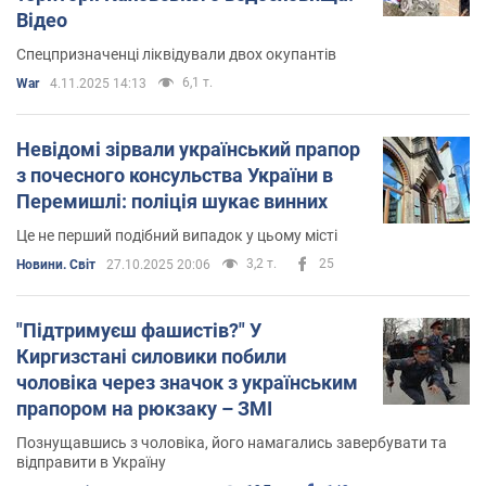
Відео
Спецпризначенці ліквідували двох окупантів
6,1 т.
War
4.11.2025 14:13
Невідомі зірвали український прапор
з почесного консульства України в
Перемишлі: поліція шукає винних
Це не перший подібний випадок у цьому місті
3,2 т.
25
Новини. Світ
27.10.2025 20:06
"Підтримуєш фашистів?" У
Киргизстані силовики побили
чоловіка через значок з українським
прапором на рюкзаку – ЗМІ
Познущавшись з чоловіка, його намагались завербувати та
відправити в Україну