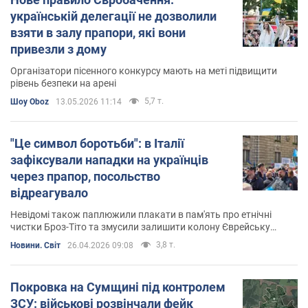
українській делегації не дозволили
взяти в залу прапори, які вони
привезли з дому
Організатори пісенного конкурсу мають на меті підвищити
рівень безпеки на арені
5,7 т.
Шоу Oboz
13.05.2026 11:14
"Це символ боротьби": в Італії
зафіксували нападки на українців
через прапор, посольство
відреагувало
Невідомі також паплюжили плакати в пам'ять про етнічні
чистки Броз-Тіто та змусили залишити колону Єврейську
бригаду, яка звільняла Рим
3,8 т.
Новини. Світ
26.04.2026 09:08
Покровка на Сумщині під контролем
ЗСУ: військові розвінчали фейк