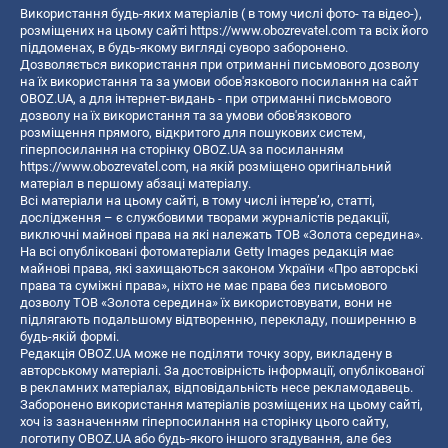
Використання будь-яких матеріалів ( в тому числі фото- та відео-),
розміщених на цьому сайті
https://www.obozrevatel.com
та всіх його
піддоменах, в будь-якому вигляді суворо заборонено.
Дозволяється використання при отриманні письмового дозволу
на їх використання та за умови обов'язкового посилання на сайт
OBOZ.UA, а для інтернет-видань - при отриманні письмового
дозволу на їх використання та за умови обов'язкового
розміщення прямого, відкритого для пошукових систем,
гіперпосилання на сторінку OBOZ.UA за посиланням
https://www.obozrevatel.com
, на якій розміщено оригінальний
матеріал в першому абзаці матеріалу.
Всі матеріали на цьому сайті, в тому числі інтерв’ю, статті,
дослідження – є службовими творами журналістів редакції,
виключні майнові права на які належать ТОВ «Золота середина».
На всі опубліковані фотоматеріали Getty Images редакція має
майнові права, які захищаються законом України «Про авторські
права та суміжні права», ніхто не має права без письмового
дозволу ТОВ «Золота середина» їх використовувати, вони не
підлягають подальшому відтворенню, перекладу, поширенню в
будь-якій формі.
Редакція OBOZ.UA може не поділяти точку зору, викладену в
авторському матеріалі. За достовірність інформації, опублікованої
в рекламних матеріалах, відповідальність несе рекламодавець.
Заборонено використання матеріалів розміщених на цьому сайті,
хоч із зазначенням гіперпосилання на сторінку цього сайту,
логотипу OBOZ.UA або будь-якого іншого згадування, але без