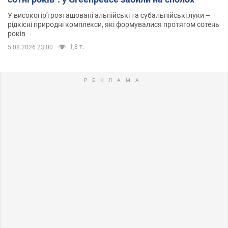
У високогір'ї розташовані альпійські та субальпійські луки –
рідкісні природні комплекси, які формувалися протягом сотень
років
1,8 т.
5.08.2026 23:00