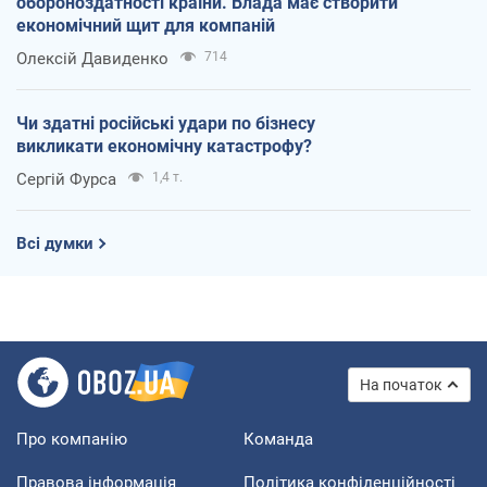
обороноздатності країни. Влада має створити
економічний щит для компаній
Олексій Давиденко
714
Чи здатні російські удари по бізнесу
викликати економічну катастрофу?
Сергій Фурса
1,4 т.
Всі думки
На початок
Про компанію
Команда
Правова інформація
Політика конфіденційності