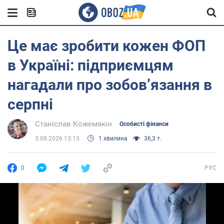
Це має зробити кожен ФОП
в Україні: підприємцям
нагадали про зобов’язання в
серпні
Станіслав Кожемякін
Особисті фінанси
3.08.2026 13:13
1 хвилина
36,3 т.
0
РУС