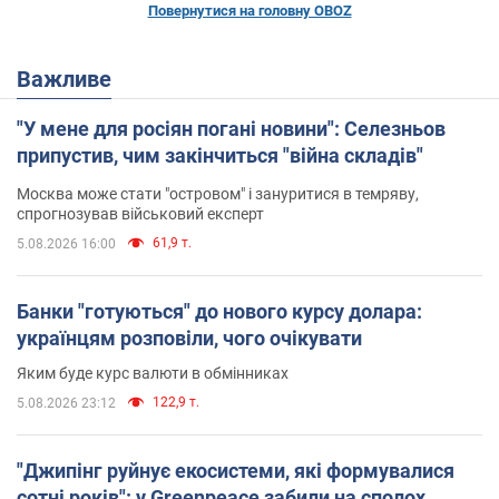
Повернутися на головну OBOZ
Важливе
"У мене для росіян погані новини": Селезньов
припустив, чим закінчиться "війна складів"
Москва може стати "островом" і зануритися в темряву,
спрогнозував військовий експерт
61,9 т.
5.08.2026 16:00
Банки "готуються" до нового курсу долара:
українцям розповіли, чого очікувати
Яким буде курс валюти в обмінниках
122,9 т.
5.08.2026 23:12
"Джипінг руйнує екосистеми, які формувалися
сотні років": у Greenpeace забили на сполох