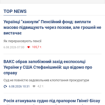
TOP NEWS
Українці "хакнули" Пенсійний фонд: виплати
масово підвищують через позови, але грошей не
вистачає
Як перераховують пенсії
105,7 т.
6.08.2026 07:00
ВАКС обрав запобіжний захід експосолці
України у США Стефанішиній: що відомо про
справу
Суд не повністю задовольнив клопотання прокуратури
4,2 т.
6.08.2026 10:31
Росія атакувала судно під прапором Гвінеї-Бісау