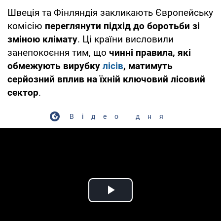
Швеція та Фінляндія закликають Європейську
комісію
переглянути підхід до боротьби зі
зміною клімату
. Ці країни висловили
занепокоєння тим, що
чинні правила, які
обмежують вирубку
лісів
, матимуть
серйозний вплив на їхній ключовий лісовий
сектор
.
Відео дня
Play Video