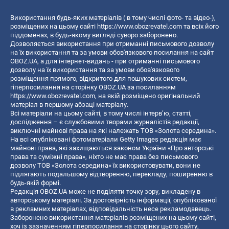
Використання будь-яких матеріалів ( в тому числі фото- та відео-),
розміщених на цьому сайті
https://www.obozrevatel.com
та всіх його
піддоменах, в будь-якому вигляді суворо заборонено.
Дозволяється використання при отриманні письмового дозволу
на їх використання та за умови обов'язкового посилання на сайт
OBOZ.UA, а для інтернет-видань - при отриманні письмового
дозволу на їх використання та за умови обов'язкового
розміщення прямого, відкритого для пошукових систем,
гіперпосилання на сторінку OBOZ.UA за посиланням
https://www.obozrevatel.com
, на якій розміщено оригінальний
матеріал в першому абзаці матеріалу.
Всі матеріали на цьому сайті, в тому числі інтерв’ю, статті,
дослідження – є службовими творами журналістів редакції,
виключні майнові права на які належать ТОВ «Золота середина».
На всі опубліковані фотоматеріали Getty Images редакція має
майнові права, які захищаються законом України «Про авторські
права та суміжні права», ніхто не має права без письмового
дозволу ТОВ «Золота середина» їх використовувати, вони не
підлягають подальшому відтворенню, перекладу, поширенню в
будь-якій формі.
Редакція OBOZ.UA може не поділяти точку зору, викладену в
авторському матеріалі. За достовірність інформації, опублікованої
в рекламних матеріалах, відповідальність несе рекламодавець.
Заборонено використання матеріалів розміщених на цьому сайті,
хоч із зазначенням гіперпосилання на сторінку цього сайту,