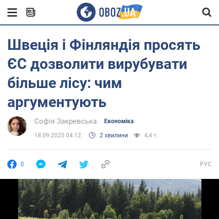
Швеція і Фінляндія просять
ЄС дозволити вирубувати
більше лісу: чим
аргументують
Софія Закревська
Економіка
18.09.2025 04:12
2 хвилини
4,4 т.
0
РУС