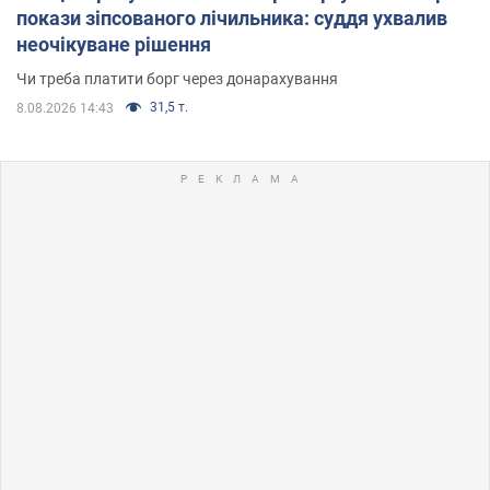
покази зіпсованого лічильника: суддя ухвалив
неочікуване рішення
Чи треба платити борг через донарахування
31,5 т.
8.08.2026 14:43