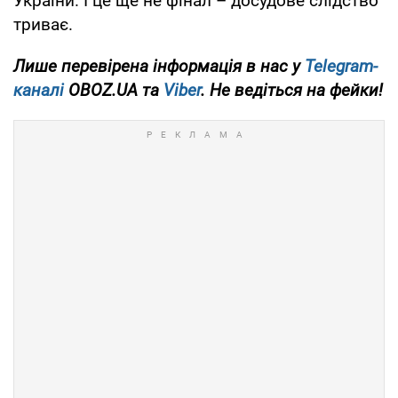
України. І це ще не фінал – досудове слідство
триває.
Лише
перевірена інформація в нас у
Telegram-
каналі
OBOZ.UA та
Viber
. Не ведіться на фейки!