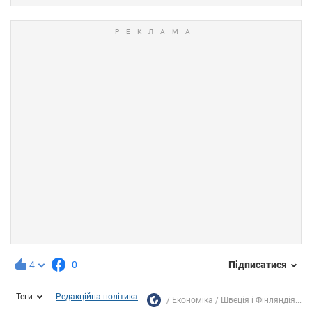
4
0
Підписатися
Теги
Редакційна політика
Економіка
Швеція і Фінляндія...