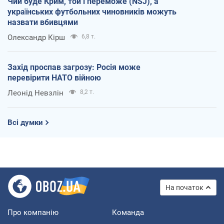
Чий буде Крим, той і переможе (NSJ), а
українських футбольних чиновників можуть
назвати вбивцями
Олександр Кірш
6,8 т.
Захід проспав загрозу: Росія може
перевірити НАТО війною
Леонід Невзлін
8,2 т.
Всі думки
На початок
Про компанію
Команда