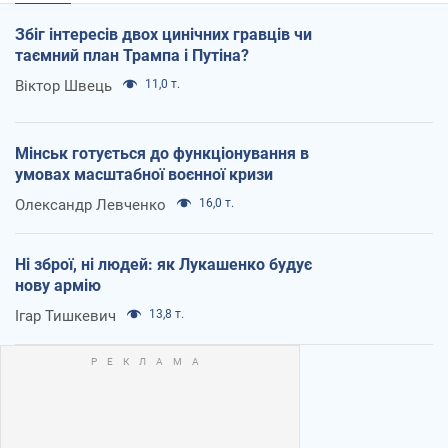
Збіг інтересів двох цинічних гравців чи
таємний план Трампа і Путіна?
Віктор Швець
11,0 т.
Мінськ готується до функціонування в
умовах масштабної воєнної кризи
Олександр Левченко
16,0 т.
Ні зброї, ні людей: як Лукашенко будує
нову армію
Ігар Тишкевич
13,8 т.