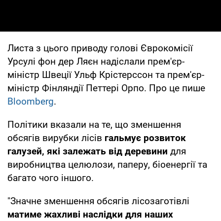
Листа з цього приводу голові Єврокомісії
Урсулі фон дер Ляєн надіслали прем'єр-
міністр Швеції Ульф Крістерссон та прем'єр-
міністр Фінляндії Петтері Орпо. Про це пише
Bloomberg
.
Політики вказали на те, що зменшення
обсягів вирубки лісів
гальмує розвиток
галузей, які залежать від деревини
для
виробництва целюлози, паперу, біоенергії та
багато чого іншого.
"Значне зменшення обсягів лісозаготівлі
матиме жахливі наслідки для наших