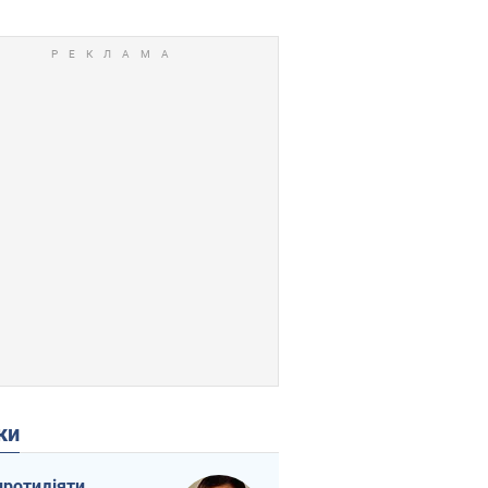
ки
протидіяти