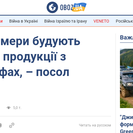
ни
Війна в Україні
Війна Ізраїлю та Ірану
VENETO
Російськ
Важ
рмери будують
 продукції з
фах, – посол
и
5,0 т.
"Джи
форму
Читать на русском
Gree