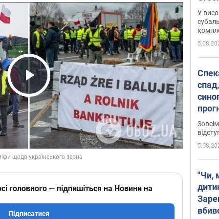
У висо
субаль
комплек
сотень
5.08.20
Спека
спад,
Play Video
сино
прог
змін
Зовсім
відсту
5.08.20
"Чи, 
дити
сі головного — підпишіться на Новини на
Заре
вбив
Підписатися