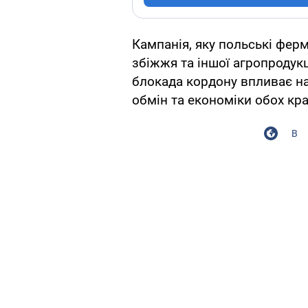
Кампанія, яку польські фер
збіжжя та іншої агропродукц
блокада кордону впливає на
обмін та економіки обох кра
В