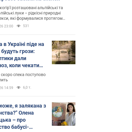
когір'ї розташовані альпійські та
пійські луки – рідкісні природні
си, які формувалися протягом
 років
531
26 23:00
 в Україні піде на
 будуть грози:
птики дали
ноз, коли чекати
и погоди
 скоро спека поступово
пить
6,0 т.
26 14:59
може, я залякана з
нства?" Олена
цька – про
ство бабусі-