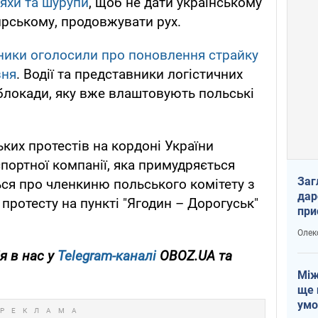
вяхи та шурупи
, щоб не дати українському
рському, продовжувати рух.
зники оголосили про поновлення страйку
зня
. Водії та представники логістичних
блокади, яку вже влаштовують польські
ких протестів на кордоні України
ортної компанії, яка примудряється
Заг
ься про членкиню польського комітету з
дар
протесту на пункті "Ягодин – Дорогуськ"
при
доп
Олек
я в нас у
Telegram-каналі
OBOZ.UA та
Між
ще 
умо