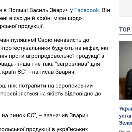
и в Польщі Василь Зварич у
Facebook
. Він
ні в сусідній країні міфи щодо
рської продукції.
TO
 маніпуляціям! Свою ненависть до
-протестувальники будують на міфах, які
нія проти агропродовольчої продукції з
авда - інша і не така "загрозлива" для
 країн ЄС", - написав Зварич.
рш ніж потрапити на європейський
 перевіряється на якість відповідно до
Укра
 на ринок ЄС", – зазначив Зварич.
устан
Зеле
ольської продукції в українських
Глава 