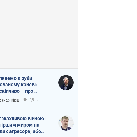
лянемо в зуби
ованому коневі:
скіпливо – про
омогу Україні
4,9 т.
сандр Кірш
 жахливою війною і
гіршим миром на
вах агресора, або