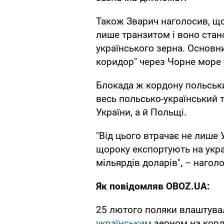
Також Зварич наголосив, що
лише транзитом і воно стан
українського зерна. Основн
коридор" через Чорне море 
Блокада ж кордону польськ
весь польсько-український 
України, а й Польщі.
"Від цього втрачає не лише У
щороку експортують на укра
мільярдів доларів", – нагол
Як повідомляв OBOZ.UA:
25 лютого поляки влаштув
українським
зерном на корд