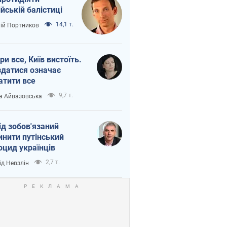
ійській балістиці
14,1 т.
лій Портников
ри все, Київ вистоїть.
здатися означає
атити все
9,7 т.
а Айвазовська
ід зобов'язаний
инити путінський
оцид українців
2,7 т.
ід Невзлін