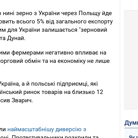
 нині зерно з України через Польщу йде
овить всього 5% від загального експорту
им для України залишається "зерновий
та Дунай.
ими фермерами негативно впливає на
торговий обмін та на економіку не лише
країна, а й польські підприємці, які
їнський ринок товарів на близько 12
осив Зварич.
Дум
али
наймасштабнішу диверсію з
оні. Протестувальники розкрили та
Як 