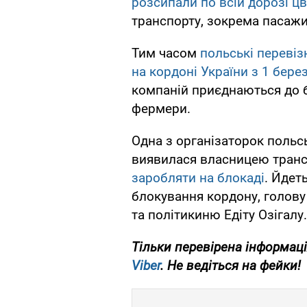
розсипали по всій дорозі ц
транспорту, зокрема пасажи
Тим часом
польські переві
на кордоні України з 1 бере
компаній приєднаються до 
фермери.
Одна з організаторок польсь
виявилася власницею трансп
заробляти на блокаді
. Йдет
блокування кордону, голову 
та політикиню Едіту Озігалу.
Тільки
перевірена інформаці
Viber
. Не ведіться на фейки!