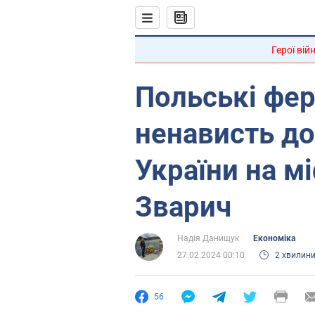
Герої вій
Польські фе
ненависть до
України на мі
Зварич
Надія Данищук
Економіка
27.02.2024 00:10
2 хвилин
56