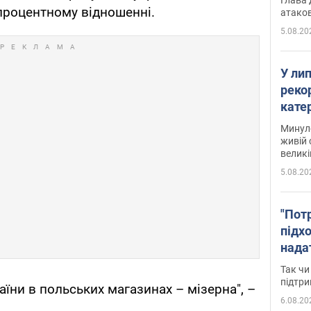
процентному відношенні.
атаков
5.08.20
У ли
рекор
кате
опри
Минуло
живій 
великі
5.08.20
"Пот
підх
нада
дост
Так чи
прим
підтр
раїни в польських магазинах – мізерна", –
6.08.20