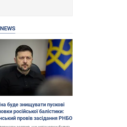
P NEWS
їна буде знищувати пускові
овки російської балістики:
нський провів засідання РНБО
держави заявив, що установки будуть