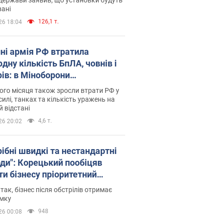
ані
126,1 т.
26 18:04
пні армія РФ втратила
дну кількість БпЛА, човнів і
рів: в Міноборони
люднили статистику
го місяця також зросли втрати РФ у
силі, танках та кількість уражень на
й відстані
4,6 т.
26 20:02
рібні швидкі та нестандартні
оди": Корецький пообіцяв
ти бізнесу пріоритетний
уп до наявних складських
 так, бізнес після обстрілів отримає
іщень
имку
948
26 00:08