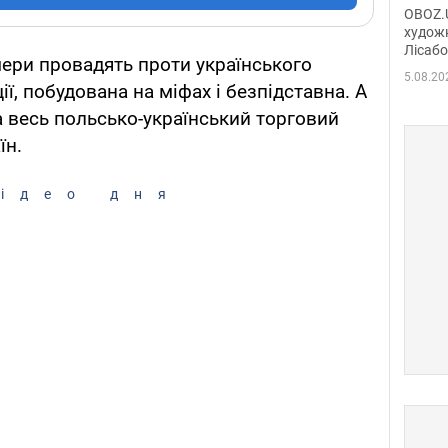
диси
OBOZ.U
Горсь
художн
Лісабо
Дмит
мери провадять проти українського
в По
5.08.20
ії, побудована на міфах і безпідставна. А
 весь польсько-український торговий
їн.
ідео дня