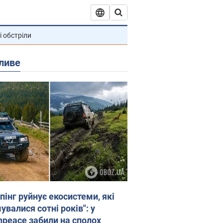
і обстріли
ливе
пінг руйнує екосистеми, які
валися сотні років": у
npeace забили на сполох