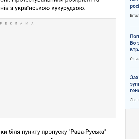
рос
нів з українською кукурудзою.
Віта
Поп
Бо 
втр
Ольг
Зах
зуп
ген
Леон
ки біля пункту пропуску "Рава-Руська"