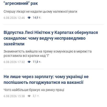
"агресивний" рак
Спершу лікарі не надали цьому належної уваги
14,9 т.
6.08.2026 12:46
Відпустка Лесі Нікітюк у Карпатах обернулася
скандалом: чому ведучу несправедливо
захейтили
Знаменитість вийшла на пряму комунікацію в мережі та
розставила всі крапки над "і"
11,8 т.
6.08.2026 17:32
Не лише через зарплату: чому українці не
поспішають погоджуватися на вакансії
Чого найбільше бракує на ринку праці
3,1 т.
6.08.2026 15:38