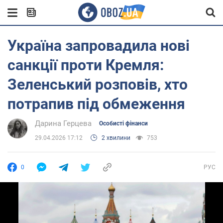
Україна запровадила нові
санкції проти Кремля:
Зеленський розповів, хто
потрапив під обмеження
Дарина Герцева
Особисті фінанси
29.04.2026 17:12
2 хвилини
753
0
РУС