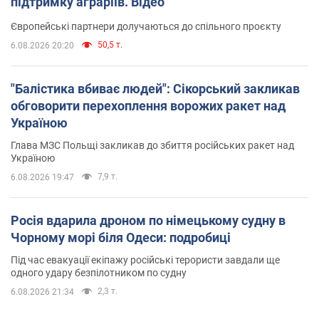
підтримку аграріїв. Відео
Європейські партнери долучаються до спільного проєкту
50,5 т.
6.08.2026 20:20
"Балістика вбиває людей": Сікорський закликав
обговорити перехоплення ворожих ракет над
Україною
Глава МЗС Польщі закликав до збиття російських ракет над
Україною
7,9 т.
6.08.2026 19:47
Росія вдарила дроном по німецькому судну в
Чорному морі біля Одеси: подробиці
Під час евакуації екіпажу російські терористи завдали ще
одного удару безпілотником по судну
2,3 т.
6.08.2026 21:34