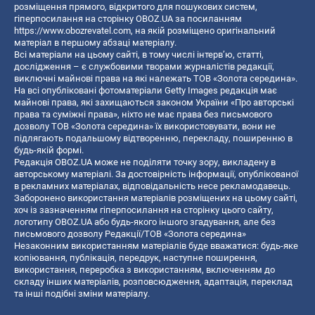
розміщення прямого, відкритого для пошукових систем,
гіперпосилання на сторінку OBOZ.UA за посиланням
https://www.obozrevatel.com
, на якій розміщено оригінальний
матеріал в першому абзаці матеріалу.
Всі матеріали на цьому сайті, в тому числі інтерв’ю, статті,
дослідження – є службовими творами журналістів редакції,
виключні майнові права на які належать ТОВ «Золота середина».
На всі опубліковані фотоматеріали Getty Images редакція має
майнові права, які захищаються законом України «Про авторські
права та суміжні права», ніхто не має права без письмового
дозволу ТОВ «Золота середина» їх використовувати, вони не
підлягають подальшому відтворенню, перекладу, поширенню в
будь-якій формі.
Редакція OBOZ.UA може не поділяти точку зору, викладену в
авторському матеріалі. За достовірність інформації, опублікованої
в рекламних матеріалах, відповідальність несе рекламодавець.
Заборонено використання матеріалів розміщених на цьому сайті,
хоч із зазначенням гіперпосилання на сторінку цього сайту,
логотипу OBOZ.UA або будь-якого іншого згадування, але без
письмового дозволу Редакції/ТОВ «Золота середина»
Незаконним використанням матеріалів буде вважатися: будь-яке
копiювання, публiкацiя, передрук, наступне поширення,
використання, переробка з використанням, включенням до
складу інших матеріалів, розповсюдження, адаптація, переклад
та інші подібні зміни матеріалу.