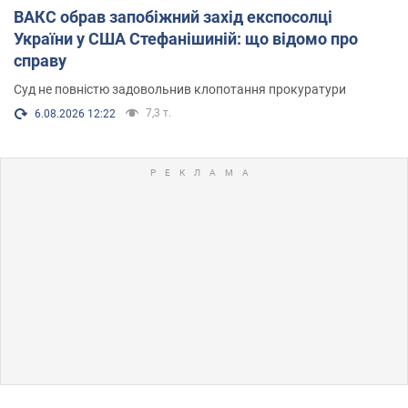
ВАКС обрав запобіжний захід експосолці
України у США Стефанішиній: що відомо про
справу
Суд не повністю задовольнив клопотання прокуратури
7,3 т.
6.08.2026 12:22