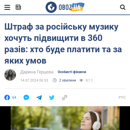
Штраф за російську музику
хочуть підвищити в 360
разів: хто буде платити та за
яких умов
Дарина Герцева
Особисті фінанси
14.07.2024 06:33
2 хвилини
9,1 т.
64
РУС