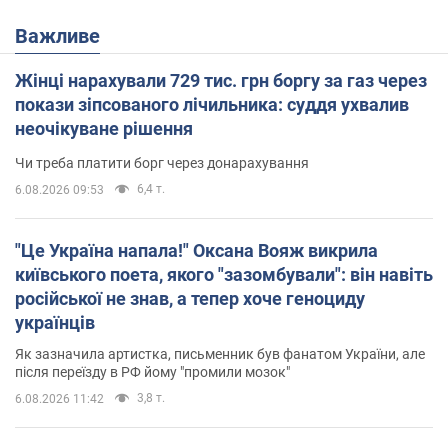
Важливе
Жінці нарахували 729 тис. грн боргу за газ через
покази зіпсованого лічильника: суддя ухвалив
неочікуване рішення
Чи треба платити борг через донарахування
6,4 т.
6.08.2026 09:53
"Це Україна напала!" Оксана Вояж викрила
київського поета, якого "зазомбували": він навіть
російської не знав, а тепер хоче геноциду
українців
Як зазначила артистка, письменник був фанатом України, але
після переїзду в РФ йому "промили мозок"
3,8 т.
6.08.2026 11:42