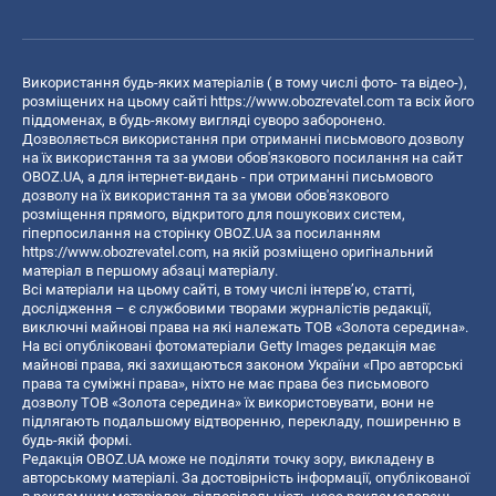
Використання будь-яких матеріалів ( в тому числі фото- та відео-),
розміщених на цьому сайті
https://www.obozrevatel.com
та всіх його
піддоменах, в будь-якому вигляді суворо заборонено.
Дозволяється використання при отриманні письмового дозволу
на їх використання та за умови обов'язкового посилання на сайт
OBOZ.UA, а для інтернет-видань - при отриманні письмового
дозволу на їх використання та за умови обов'язкового
розміщення прямого, відкритого для пошукових систем,
гіперпосилання на сторінку OBOZ.UA за посиланням
https://www.obozrevatel.com
, на якій розміщено оригінальний
матеріал в першому абзаці матеріалу.
Всі матеріали на цьому сайті, в тому числі інтерв’ю, статті,
дослідження – є службовими творами журналістів редакції,
виключні майнові права на які належать ТОВ «Золота середина».
На всі опубліковані фотоматеріали Getty Images редакція має
майнові права, які захищаються законом України «Про авторські
права та суміжні права», ніхто не має права без письмового
дозволу ТОВ «Золота середина» їх використовувати, вони не
підлягають подальшому відтворенню, перекладу, поширенню в
будь-якій формі.
Редакція OBOZ.UA може не поділяти точку зору, викладену в
авторському матеріалі. За достовірність інформації, опублікованої