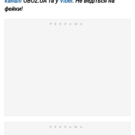
каналі
OBOZ.UA та у
Viber
. Не ведіться на
фейки!