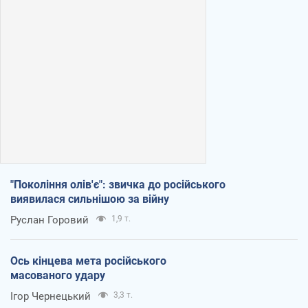
"Покоління олів'є": звичка до російського
виявилася сильнішою за війну
Руслан Горовий
1,9 т.
Ось кінцева мета російського
масованого удару
Ігор Чернецький
3,3 т.