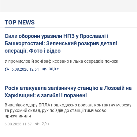
TOP NEWS
Сили оборони уразили НПЗ у Ярославлі і
Башкортостані: Зеленський розкрив деталі
операції. Фото і відео
У промисловій зоні зафіксовано кілька осередків пожежі
30,0 т.
6.08.2026 12:54
Росія атакувала залізничну станцію в Лозовій на
Харківщині: є загиблі і поранені
Внаслідок удару БПЛА пошкоджено вокзал, контактну мережу
та рухомий склад, рух поїздів до станції тимчасово
призупинили
2,9 т.
6.08.2026 11:57