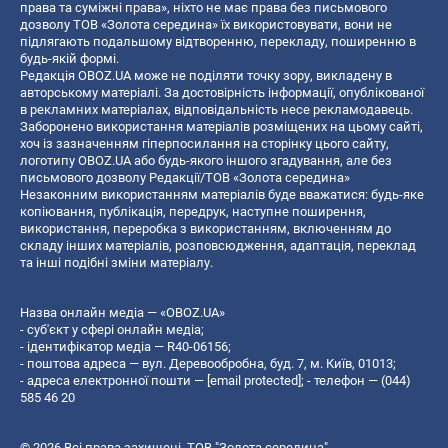
права та суміжні права», ніхто не має права без письмового
дозволу ТОВ «Золота середина» їх використовувати, вони не
підлягають подальшому відтворенню, перекладу, поширенню в
будь-якій формі.
Редакція OBOZ.UA може не поділяти точку зору, викладену в
авторському матеріалі. За достовірність інформації, опублікованої
в рекламних матеріалах, відповідальність несе рекламодавець.
Заборонено використання матеріалів розміщених на цьому сайті,
хоч із зазначенням гіперпосилання на сторінку цього сайту,
логотипу OBOZ.UA або будь-якого іншого згадування, але без
письмового дозволу Редакції/ТОВ «Золота середина»
Незаконним використанням матеріалів буде вважатися: будь-яке
копiювання, публiкацiя, передрук, наступне поширення,
використання, переробка з використанням, включенням до
складу інших матеріалів, розповсюдження, адаптація, переклад
та інші подібні зміни матеріалу.
Назва онлайн медіа — «OBOZ.UA»
- суб'єкт у сфері онлайн медіа;
- ідентифікатор медіа — R40-06156;
- поштова адреса — вул. Деревообробна, буд. 7, м. Київ, 01013;
- адреса електронної пошти —
[email protected]
; - телефон — (044)
585 46 20
© 2026 Всі права захищені, ТОВ "Золота середина".