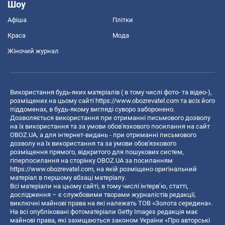
Шоу
Афіша
Плітки
Краса
Мода
Жіночий журнал
Використання будь-яких матеріалів ( в тому числі фото- та відео-),
розміщених на цьому сайті
https://www.obozrevatel.com
та всіх його
піддоменах, в будь-якому вигляді суворо заборонено.
Дозволяється використання при отриманні письмового дозволу
на їх використання та за умови обов'язкового посилання на сайт
OBOZ.UA, а для інтернет-видань - при отриманні письмового
дозволу на їх використання та за умови обов'язкового
розміщення прямого, відкритого для пошукових систем,
гіперпосилання на сторінку OBOZ.UA за посиланням
https://www.obozrevatel.com
, на якій розміщено оригінальний
матеріал в першому абзаці матеріалу.
Всі матеріали на цьому сайті, в тому числі інтерв’ю, статті,
дослідження – є службовими творами журналістів редакції,
виключні майнові права на які належать ТОВ «Золота середина».
На всі опубліковані фотоматеріали Getty Images редакція має
майнові права, які захищаються законом України «Про авторські