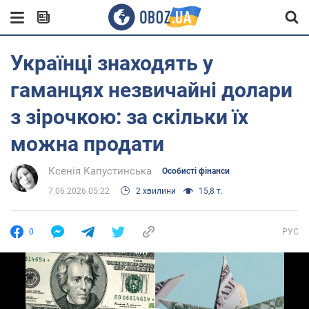
Українці знаходять у
гаманцях незвичайні долари
з зірочкою: за скільки їх
можна продати
Ксенія Капустинська
Особисті фінанси
7.06.2026 05:22
2 хвилини
15,8 т.
0
РУС