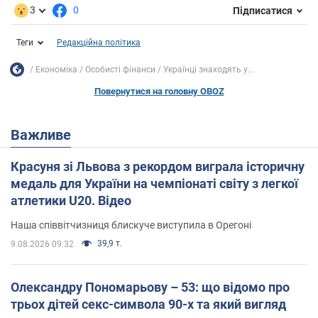
3
0
Підписатися
Теги
Редакційна політика
Економіка
Особисті фінанси
Українці знаходять у...
Повернутися на головну OBOZ
Важливе
Красуня зі Львова з рекордом виграла історичну
медаль для України на чемпіонаті світу з легкої
атлетики U20. Відео
Наша співвітчизниця блискуче виступила в Орегоні
39,9 т.
9.08.2026 09:32
Олександру Пономарьову – 53: що відомо про
трьох дітей секс-символа 90-х та який вигляд