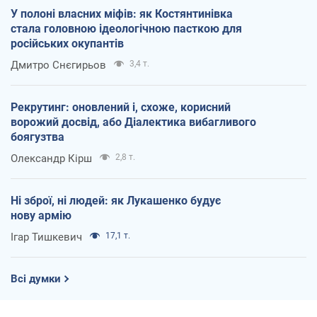
У полоні власних міфів: як Костянтинівка
стала головною ідеологічною пасткою для
російських окупантів
Дмитро Снєгирьов
3,4 т.
Рекрутинг: оновлений і, схоже, корисний
ворожий досвід, або Діалектика вибагливого
боягузтва
Олександр Кірш
2,8 т.
Ні зброї, ні людей: як Лукашенко будує
нову армію
Ігар Тишкевич
17,1 т.
Всі думки