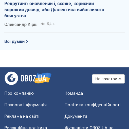
Рекрутинг: оновлений і, схоже, корисний
ворожий досвід, або Діалектика вибагливого
боягузтва
Олександр Кірш
5,4 т.
Всі думки
На початок
Про компанію
Команда
Правова інформація
Політика конфіденційності
Реклама на сайті
Документи
Редакційна політика
Журналісти OBOZ.UA на