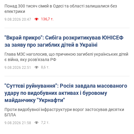
Понад 300 тисяч сімей в Одесі та області залишалися без
електрики
136,7 т.
9.08.2026 20:47
"Вкрай прикро": Сибіга розкритикував ЮНІСЕФ
за заяву про загиблих дітей в Україні
Глава МЗС наголосив, що причиною загибелі українських дітей
є війна, яку розв'язала РФ
8,6 т.
9.08.2026 22:51
"Суттєві руйнування": Росія завдала масованого
удару по видобувних активах і буровому
майданчику "Укрнафти"
Проти видобувної інфраструктури ворог застосував десятки
БПЛА
7,2 т.
9.08.2026 21:58