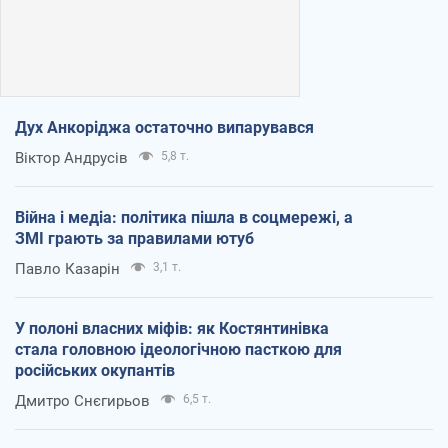
Дух Анкоріджа остаточно випарувався
Віктор Андрусів
5,8 т.
Війна і медіа: політика пішла в соцмережі, а
ЗМІ грають за правилами ютуб
Павло Казарін
3,1 т.
У полоні власних міфів: як Костянтинівка
стала головною ідеологічною пасткою для
російських окупантів
Дмитро Снєгирьов
6,5 т.