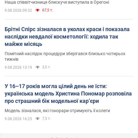
Наша співвітчизниця блискуче виступила в Орегоні
67,5 т.
9.08.2026 09:32
Брітні Спірс зізналася в уколах краси і показала
наслідки невдалої косметології: ходила так
майже місяць
Помітний наслідок процедури зберігався близько чотирьох
тижнів
3,5 т.
9.08.2026 13:19
У 16–17 років могла цілий день не їсти:
українська модель Христина Пономар розповіла
про страшний бік модельної кар’єри
Модель зізналася, які гонорари отримують її колеги
7,5 т.
9.08.2026 16:25