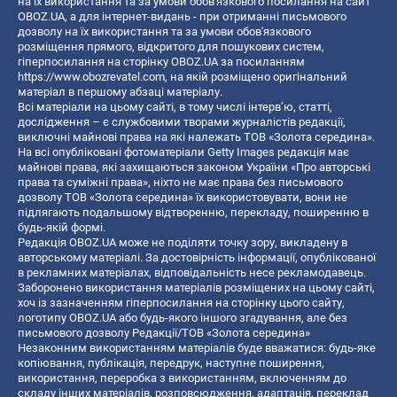
на їх використання та за умови обов'язкового посилання на сайт
OBOZ.UA, а для інтернет-видань - при отриманні письмового
дозволу на їх використання та за умови обов'язкового
розміщення прямого, відкритого для пошукових систем,
гіперпосилання на сторінку OBOZ.UA за посиланням
https://www.obozrevatel.com
, на якій розміщено оригінальний
матеріал в першому абзаці матеріалу.
Всі матеріали на цьому сайті, в тому числі інтерв’ю, статті,
дослідження – є службовими творами журналістів редакції,
виключні майнові права на які належать ТОВ «Золота середина».
На всі опубліковані фотоматеріали Getty Images редакція має
майнові права, які захищаються законом України «Про авторські
права та суміжні права», ніхто не має права без письмового
дозволу ТОВ «Золота середина» їх використовувати, вони не
підлягають подальшому відтворенню, перекладу, поширенню в
будь-якій формі.
Редакція OBOZ.UA може не поділяти точку зору, викладену в
авторському матеріалі. За достовірність інформації, опублікованої
в рекламних матеріалах, відповідальність несе рекламодавець.
Заборонено використання матеріалів розміщених на цьому сайті,
хоч із зазначенням гіперпосилання на сторінку цього сайту,
логотипу OBOZ.UA або будь-якого іншого згадування, але без
письмового дозволу Редакції/ТОВ «Золота середина»
Незаконним використанням матеріалів буде вважатися: будь-яке
копiювання, публiкацiя, передрук, наступне поширення,
використання, переробка з використанням, включенням до
складу інших матеріалів, розповсюдження, адаптація, переклад