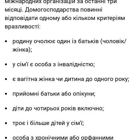
міжнародних організацій за останні три
місяці. Домогосподарства повинні
відповідати одному або кільком критеріям
вразливості:
родину очолює один із батьків (чоловік/
жінка);
у сім'ї є особа з інвалідністю;
є вагітна жінка чи дитина до одного року;
прийомні батьки або опікуни;
діти до чотирьох років включно;
троє і більше дітей у сім'ї;
особа з хронічними або орфанними