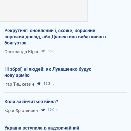
Рекрутинг: оновлений і, схоже, корисний
ворожий досвід, або Діалектика вибагливого
боягузтва
Олександр Кірш
657
Ні зброї, ні людей: як Лукашенко будує
нову армію
Ігар Тишкевич
16,2 т.
Коли закінчиться війна?
Юрій Хрістензен
12,0 т.
Україна вступила в надзвичайний