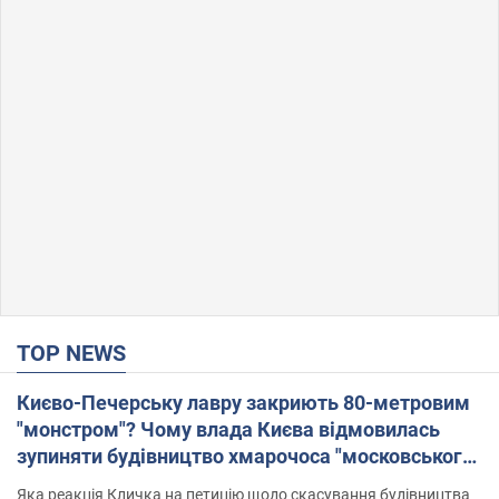
TOP NEWS
Києво-Печерську лавру закриють 80-метровим
"монстром"? Чому влада Києва відмовилась
зупиняти будівництво хмарочоса "московського
вірянина"
Яка реакція Кличка на петицію щодо скасування будівництва