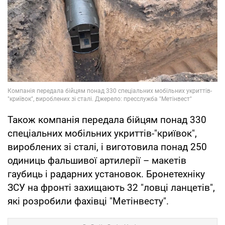
Також компанія передала бійцям понад 330
спеціальних мобільних укриттів-"криївок",
вироблених зі сталі, і виготовила понад 250
одиниць фальшивої артилерії – макетів
гаубиць і радарних установок. Бронетехніку
ЗСУ на фронті захищають 32 "ловці ланцетів",
які розробили фахівці "Метінвесту".