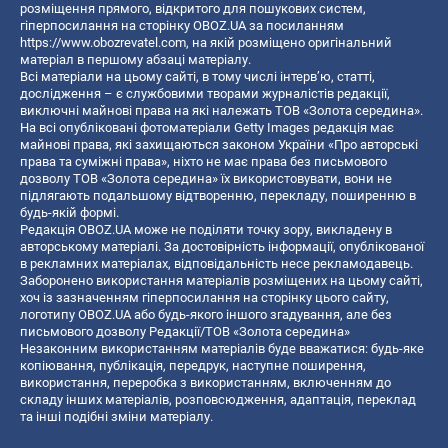
розміщення прямого, відкритого для пошукових систем,
гіперпосилання на сторінку OBOZ.UA за посиланням
https://www.obozrevatel.com
, на якій розміщено оригінальний
матеріал в першому абзаці матеріалу.
Всі матеріали на цьому сайті, в тому числі інтерв’ю, статті,
дослідження – є службовими творами журналістів редакції,
виключні майнові права на які належать ТОВ «Золота середина».
На всі опубліковані фотоматеріали Getty Images редакція має
майнові права, які захищаються законом України «Про авторські
права та суміжні права», ніхто не має права без письмового
дозволу ТОВ «Золота середина» їх використовувати, вони не
підлягають подальшому відтворенню, перекладу, поширенню в
будь-якій формі.
Редакція OBOZ.UA може не поділяти точку зору, викладену в
авторському матеріалі. За достовірність інформації, опублікованої
в рекламних матеріалах, відповідальність несе рекламодавець.
Заборонено використання матеріалів розміщених на цьому сайті,
хоч із зазначенням гіперпосилання на сторінку цього сайту,
логотипу OBOZ.UA або будь-якого іншого згадування, але без
письмового дозволу Редакції/ТОВ «Золота середина»
Незаконним використанням матеріалів буде вважатися: будь-яке
копiювання, публiкацiя, передрук, наступне поширення,
використання, переробка з використанням, включенням до
складу інших матеріалів, розповсюдження, адаптація, переклад
та інші подібні зміни матеріалу.