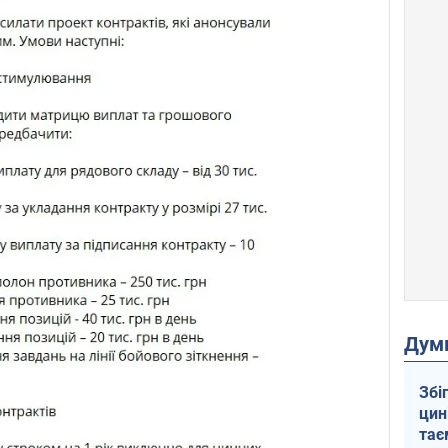
Дум
Збі
цин
тає