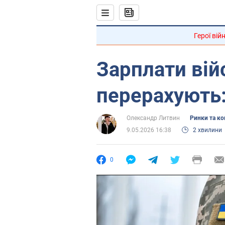
Герої вій
Зарплати вій
перерахують:
Олександр Литвин
Ринки та ко
9.05.2026 16:38
2 хвилини
0