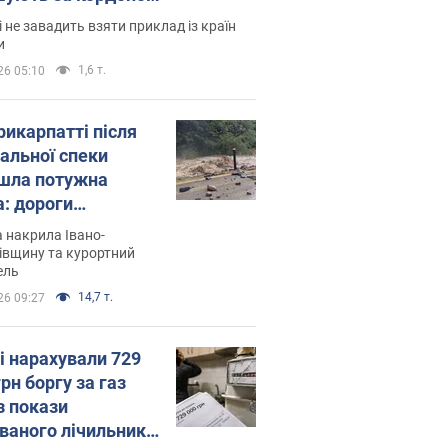
і не завадить взяти приклад із країн
и
1,6 т.
26 05:10
рикарпатті після
альної спеки
шла потужна
а: дороги
творились на
 накрила Івано-
. Відео
івщину та курортний
ель
14,7 т.
26 09:27
і нарахували 729
грн боргу за газ
з покази
ованого лічильника: