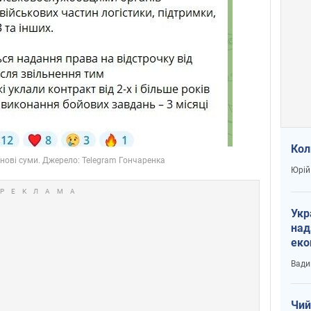
Кол
Юрій
Укр
над
еко
сві
Вади
Чий