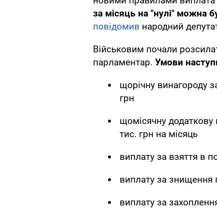
новими правилами виплата
за місяць на "нулі" можна б
повідомив
народний депута
Військовим почали розсилат
парламентар.
Умови наступн
щорічну винагороду за
грн
щомісячну додаткову 
тис. грн на місяць
виплату за взяття в п
виплату за знищення 
виплату за захоплення 