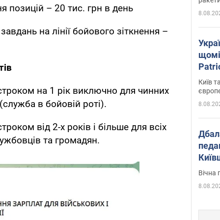
я позицій – 20 тис. грн в день
8.08.20
завдань на лінії бойового зіткнення –
Укра
щомі
Patr
тів
розк
Київ т
строком на 1 рік виключно для чинних
європ
служба в бойовій роті).
8.08.20
троком від 2-х років і більше для всіх
Дбал
лужбовців та громадян.
педа
Київ
київс
Вічна 
8.08.20