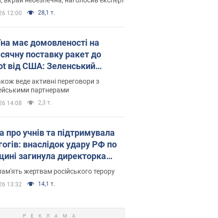
28,1 т.
26 12:00
їна має домовленості на
сячну поставку ракет до
iot від США: Зеленський
рив подробиці
акож веде активні переговори з
ейськими партнерами
2,3 т.
26 14:08
а про учнів та підтримувала
гогів: внаслідок удару РФ по
щині загинула директорка
ького ліцею, її чоловік та онук
пам'ять жертвам російського терору
14,1 т.
26 13:32