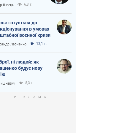
тіна?
6,3 т.
ор Швець
ськ готується до
кціонування в умовах
штабної воєнної кризи
12,1 т.
сандр Левченко
зброї, ні людей: як
ашенко будує нову
ію
8,3 т.
 Тишкевич