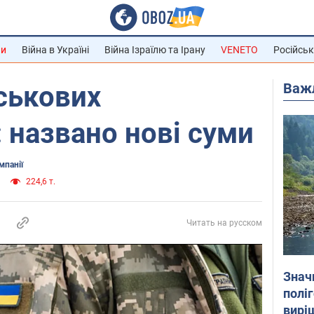
ни
Війна в Україні
Війна Ізраїлю та Ірану
VENETO
Російськ
Важ
ськових
 названо нові суми
мпанії
224,6 т.
Читать на русском
Знач
полі
вирі