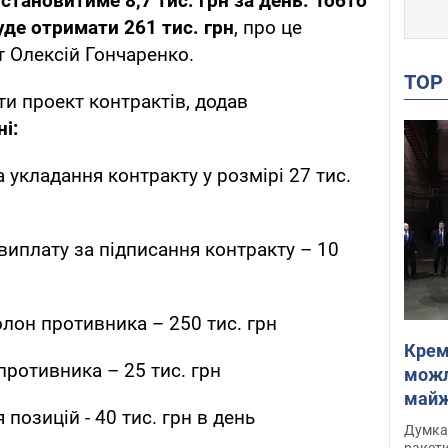
становитиме 8,7 тис. грн за день. Тобто
уде отримати 261 тис. грн
, про це
т Олексій Гончаренко.
TO
и проект контрактів, додав
і:
 укладання контракту у розмірі 27 тис.
виплату за підписання контракту – 10
олон противника – 250 тис. грн
Крем
противника – 25 тис. грн
можл
майже
позицій - 40 тис. грн в день
Інте
Думка,
ракети