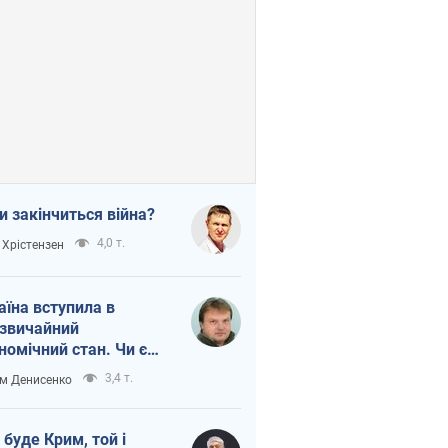
и закінчиться війна?
4,0 т.
 Хрістензен
аїна вступила в
звичайний
номічний стан. Чи є
тло вкінці тунелю?
3,4 т.
м Денисенко
 буде Крим, той і