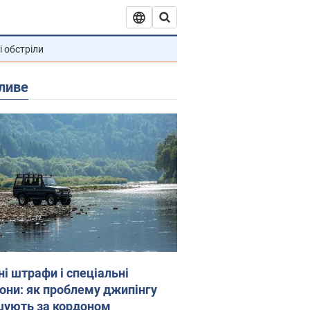
і обстріли
ливе
ні штрафи і спеціальні
гони: як проблему джипінгу
шують за кордоном