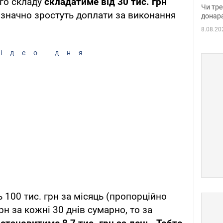
ого складу
складатиме від 30 тис. грн
судд
Чи тре
значно зростуть доплати за виконання
неоч
донар
8.08.20
ідео дня
 100 тис. грн за місяць (пропорційно
рн за кожні 30 днів сумарно, то за