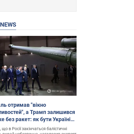
P NEWS
ль отримав "вікно
ивостей", а Трамп залишився
 без ракет: як бути Україні?
рв’ю з Мельником
 що в Росії закінчаться балістичні
, вкрай небезпечна, наголосив експерт