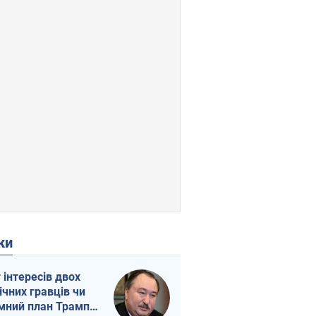
ки
г інтересів двох
ічних гравців чи
мний план Трампа