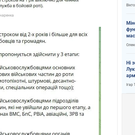
і Пу
Вікт
Мін
фун
мас
Олек
Ні 
Лук
арм
Ігар