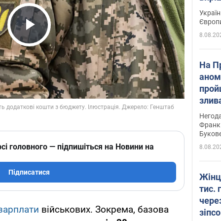
Україн
Європ
8.08.20
Play Video
На П
аном
прой
злив
пере
Негода
річки
Франк
Буков
сі головного — підпишіться на Новини на
8.08.20
Підписатися
Жінц
тис. 
чере
зарплати
військових. Зокрема, базова
зіпс