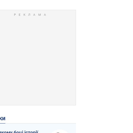
ки
якому боці історії