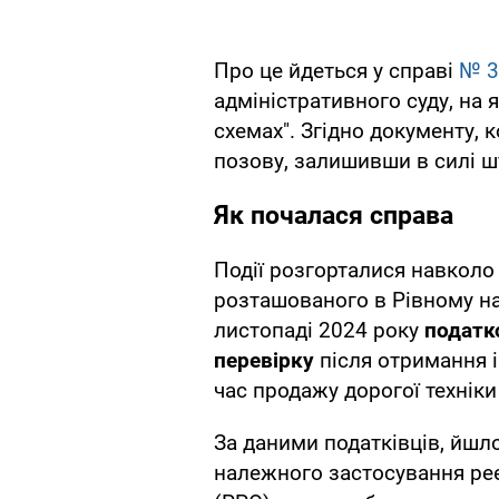
Про це йдеться у справі
№ 3
адміністративного суду, на 
схемах". Згідно документу, 
позову, залишивши в силі шт
Як почалася справа
Події розгорталися навколо 
розташованого в Рівному на
листопаді 2024 року
податк
перевірку
після отримання 
час продажу дорогої техніки
За даними податківців, йшл
належного застосування ре