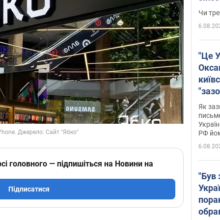
ухва
Чи тре
6.08.20
"Це У
Окса
київс
"зазо
навіт
Як заз
знав,
письм
Україн
гено
РФ йо
6.08.20
сі головного — підпишіться на Новини на
"Був 
Укра
Підписатися
пора
обра