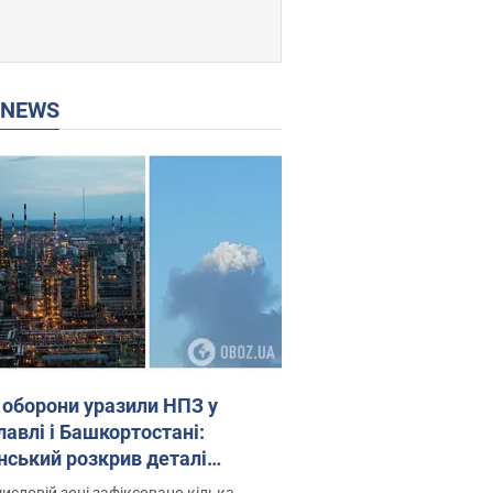
P NEWS
 оборони уразили НПЗ у
лавлі і Башкортостані:
нський розкрив деталі
операції. Фото і відео
исловій зоні зафіксовано кілька