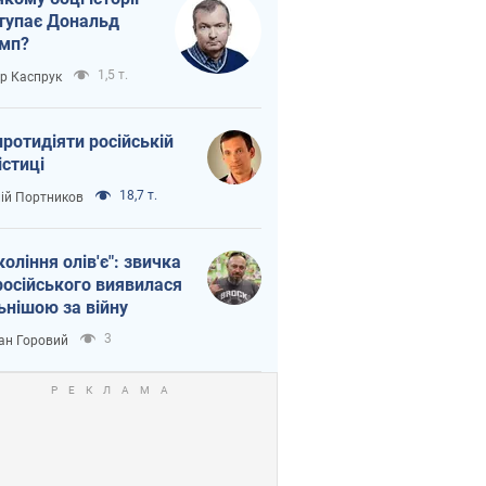
тупає Дональд
мп?
1,5 т.
ор Каспрук
протидіяти російській
істиці
18,7 т.
лій Портников
коління олів'є": звичка
російського виявилася
ьнішою за війну
3
ан Горовий