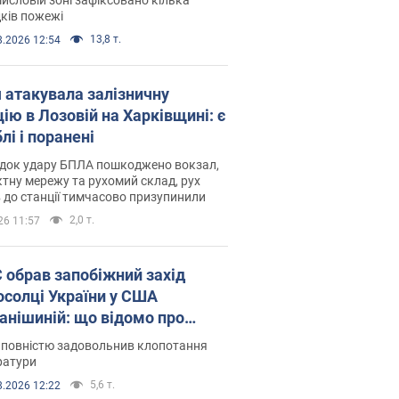
ків пожежі
13,8 т.
8.2026 12:54
я атакувала залізничну
ію в Лозовій на Харківщині: є
лі і поранені
ідок удару БПЛА пошкоджено вокзал,
тну мережу та рухомий склад, рух
в до станції тимчасово призупинили
2,0 т.
26 11:57
запобіжний захід
осолці України у США
анішиній: що відомо про
ву
 повністю задовольнив клопотання
ратури
5,6 т.
8.2026 12:22