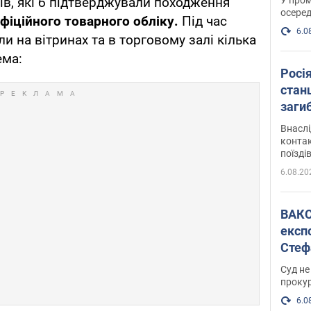
ів, які б підтверджували походження
осеред
фіційного товарного обліку.
Під час
6.0
и на вітринах та в торговому залі кілька
ема:
Росі
станц
загиб
Внасл
контак
поїзді
6.08.20
ВАКС обрав 
експ
Стеф
спра
Суд не
проку
6.0