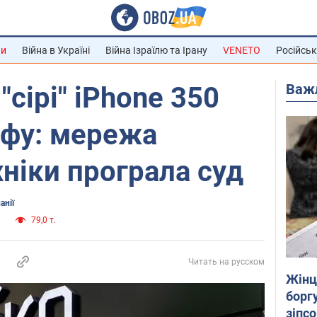
ни
Війна в Україні
Війна Ізраїлю та Ірану
VENETO
Російськ
Важ
"сірі" iPhone 350
афу: мережа
хніки програла суд
анії
и
79,0 т.
Читать на русском
Жінці
боргу
зіпс