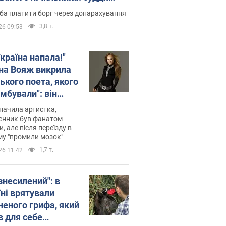
лив неочікуване рішення
ба платити борг через донарахування
3,8 т.
26 09:53
країна напала!"
на Вояж викрила
ького поета, якого
мбували": він
ь російської не
начила артистка,
 а тепер хоче
енник був фанатом
и, але після переїзду в
циду українців
му "промили мозок"
1,7 т.
26 11:42
знесилений": в
їні врятували
неного грифа, який
в для себе