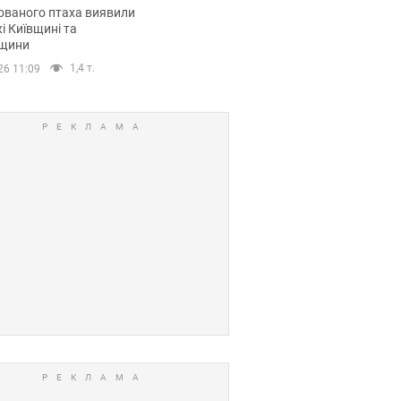
повий маршрут.
ованого птаха виявили
і Київщині та
щини
1,4 т.
26 11:09