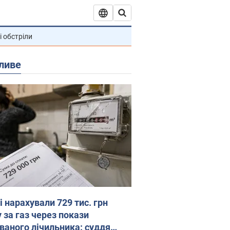
і обстріли
ливе
 нарахували 729 тис. грн
 за газ через покази
ованого лічильника: суддя