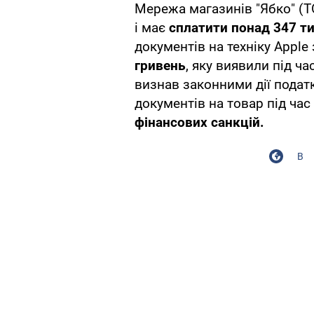
Мережа магазинів "Ябко" (Т
і має
сплатити понад 347 т
документів на техніку Appl
гривень
, яку виявили під ча
визнав законними дії подат
документів на товар під час
фінансових санкцій.
В