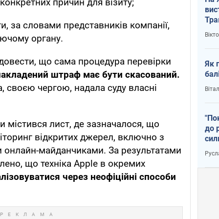
конкретних причин для візиту;
вис
Тра
ти, за словами представників компанії,
Вікт
ючому органу.
довести, що сама процедура перевірки
Як 
накладений штраф має бути скасований.
бал
 своєю чергою, надала суду власні
Віта
"По
и містився лист, де зазначалося, що
до 
іторинг відкритих джерел, включно з
сил
и онлайн-майданчиками. За результатами
Русл
лено, що техніка Apple в окремих
лізовуватися через неофіційні способи