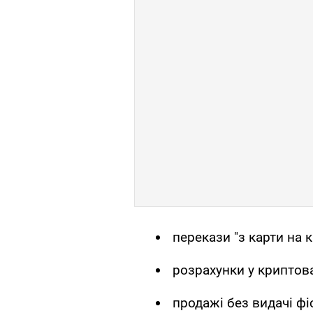
перекази "з карти на к
розрахунки у криптов
продажі без видачі фі