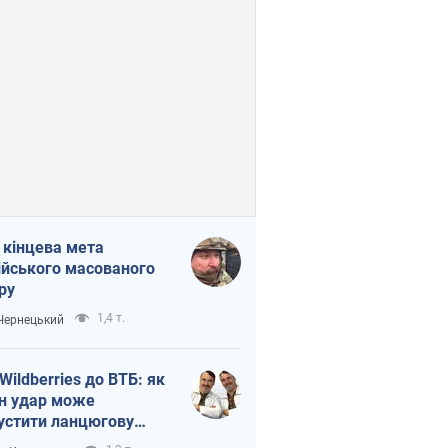
 кінцева мета
ійського масованого
ру
1,4 т.
 Чернецький
 Wildberries до ВТБ: як
н удар може
устити ланцюгову
кцію в Росії