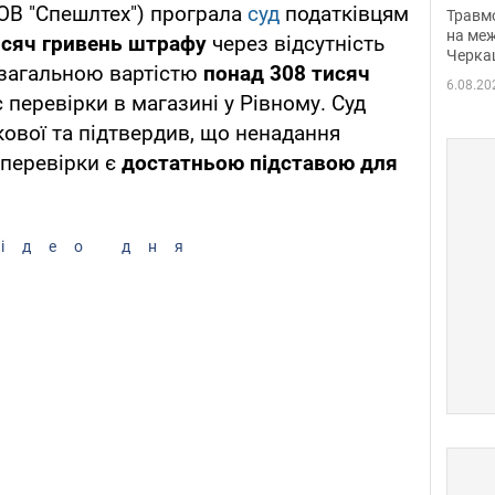
нети
ОВ "Спешлтех") програла
суд
податківцям
Травм
Фото
на меж
исяч гривень штрафу
через відсутність
Черка
e загальною вартістю
понад 308 тисяч
6.08.20
с перевірки в магазині у Рівному. Суд
кової та підтвердив, що ненадання
 перевірки є
достатньою підставою для
ідео дня