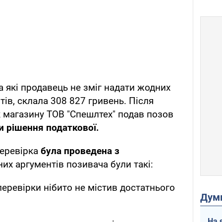
на які продавець не зміг надати жодних
ів, склала 308 827 гривень. Після
 магазину ТОВ "Спешлтех" подав позов
и рішення податкової.
перевірка
була проведена з
их аргументів позивача були такі:
еревірки нібито не містив достатнього
Дум
На 