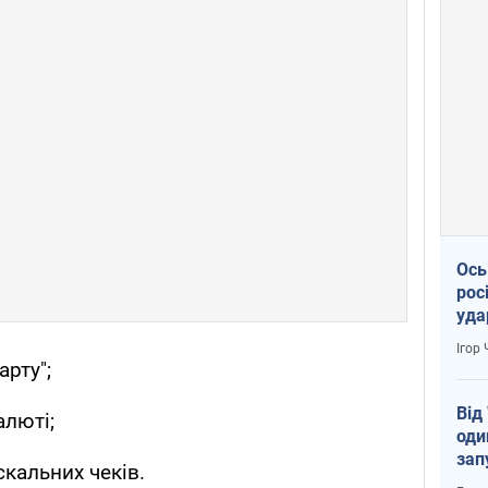
Ось
рос
уда
Ігор
арту";
Від
алюті;
оди
зап
скальних чеків.
реа