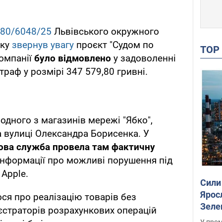
80/6048/25
Львівського окружного
яку
звернув увагу
проєкт "Судом по
TO
компанії
було відмовлено
у задоволенні
раф у розмірі 347 579,80 гривні.
одного з магазинів мережі "Ябко",
 вулиці Олександра Борисенка. У
ова служба провела там фактичну
інформації про можливі порушення під
 Apple.
Сили
Ярос
ося про реалізацію товарів без
Зеле
єстраторів розрахункових операцій
У пром