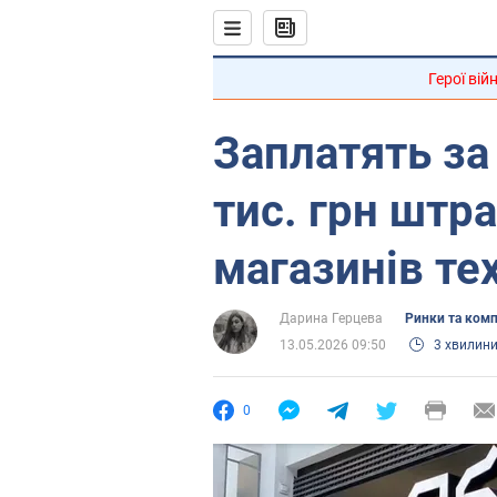
Герої вій
Заплатять за 
тис. грн штр
магазинів те
Дарина Герцева
Ринки та комп
13.05.2026 09:50
3 хвилин
0