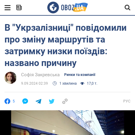
В "Укрзалізниці" повідомили
про зміну маршрутів та
затримку низки поїздів:
названо причину
Софія Закревська
Ринки та компанії
9.09.2024 02:39
1 хвилина
17,0 т.
5
РУС