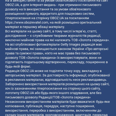
на їх використання та за умови обов'язкового посилання на сайт
OBOZ.UA, а для інтернет-видань - при отриманні письмового
дозволу на їх використання та за умови обов'язкового
розміщення прямого, відкритого для пошукових систем,
гіперпосилання на сторінку OBOZ.UA за посиланням
https://www.obozrevatel.com
, на якій розміщено оригінальний
матеріал в першому абзаці матеріалу.
Всі матеріали на цьому сайті, в тому числі інтерв’ю, статті,
дослідження – є службовими творами журналістів редакції,
виключні майнові права на які належать ТОВ «Золота середина».
На всі опубліковані фотоматеріали Getty Images редакція має
майнові права, які захищаються законом України «Про авторські
права та суміжні права», ніхто не має права без письмового
дозволу ТОВ «Золота середина» їх використовувати, вони не
підлягають подальшому відтворенню, перекладу, поширенню в
будь-якій формі.
Редакція OBOZ.UA може не поділяти точку зору, викладену в
авторському матеріалі. За достовірність інформації, опублікованої
в рекламних матеріалах, відповідальність несе рекламодавець.
Заборонено використання матеріалів розміщених на цьому сайті,
хоч із зазначенням гіперпосилання на сторінку цього сайту,
логотипу OBOZ.UA або будь-якого іншого згадування, але без
письмового дозволу Редакції/ТОВ «Золота середина»
Незаконним використанням матеріалів буде вважатися: будь-яке
копiювання, публiкацiя, передрук, наступне поширення,
використання, переробка з використанням, включенням до
складу інших матеріалів, розповсюдження, адаптація, переклад