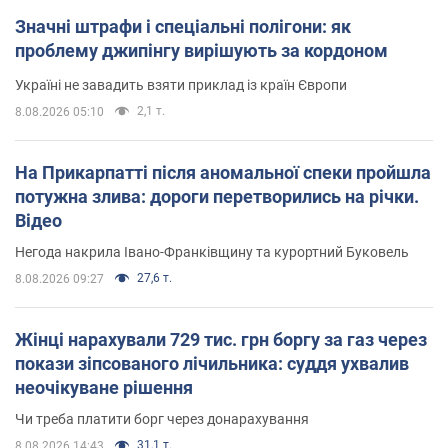
Значні штрафи і спеціальні полігони: як
проблему джипінгу вирішують за кордоном
Україні не завадить взяти приклад із країн Європи
2,1 т.
8.08.2026 05:10
На Прикарпатті після аномальної спеки пройшла
потужна злива: дороги перетворились на річки.
Відео
Негода накрила Івано-Франківщину та курортний Буковель
27,6 т.
8.08.2026 09:27
Жінці нарахували 729 тис. грн боргу за газ через
покази зіпсованого лічильника: суддя ухвалив
неочікуване рішення
Чи треба платити борг через донарахування
31,1 т.
8.08.2026 14:43