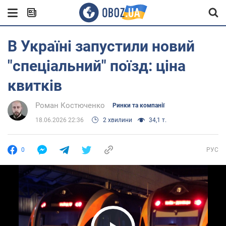
В Україні запустили новий
"спеціальний" поїзд: ціна
квитків
Роман Костюченко
Ринки та компанії
18.06.2026 22:36
2 хвилини
34,1 т.
0
РУС