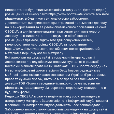
Використання будь-яких матеріалів ( в тому числі фото- та відео-),
розміщених на цьому сайті
https://www.obozrevatel.com
та всіх його
піддоменах, в будь-якому вигляді суворо заборонено.
Дозволяється використання при отриманні письмового дозволу
на їх використання та за умови обов'язкового посилання на сайт
OBOZ.UA, а для інтернет-видань - при отриманні письмового
дозволу на їх використання та за умови обов'язкового
розміщення прямого, відкритого для пошукових систем,
гіперпосилання на сторінку OBOZ.UA за посиланням
https://www.obozrevatel.com
, на якій розміщено оригінальний
матеріал в першому абзаці матеріалу.
Всі матеріали на цьому сайті, в тому числі інтерв’ю, статті,
дослідження – є службовими творами журналістів редакції,
виключні майнові права на які належать ТОВ «Золота середина».
На всі опубліковані фотоматеріали Getty Images редакція має
майнові права, які захищаються законом України «Про авторські
права та суміжні права», ніхто не має права без письмового
дозволу ТОВ «Золота середина» їх використовувати, вони не
підлягають подальшому відтворенню, перекладу, поширенню в
будь-якій формі.
Редакція OBOZ.UA може не поділяти точку зору, викладену в
авторському матеріалі. За достовірність інформації, опублікованої
в рекламних матеріалах, відповідальність несе рекламодавець.
Заборонено використання матеріалів розміщених на цьому сайті,
хоч із зазначенням гіперпосилання на сторінку цього сайту,