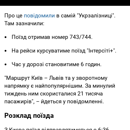
Про це
повідомили
в самій "Укрзалізниці".
Там зазначили:
Поїзд отримав номер 743/744.
На рейси курсуватиме поїзд "Інтерсіті+".
Час у дорозі становитиме 6 годин.
"Маршрут Київ – Львів та у зворотному
напрямку є найпопулярнішим. За минулий
тиждень ним скористалися 21 тисяча
пасажирів", – йдеться у повідомленні.
Розклад поїзда
З Києва поїзд відправлятиметься о 6:36.