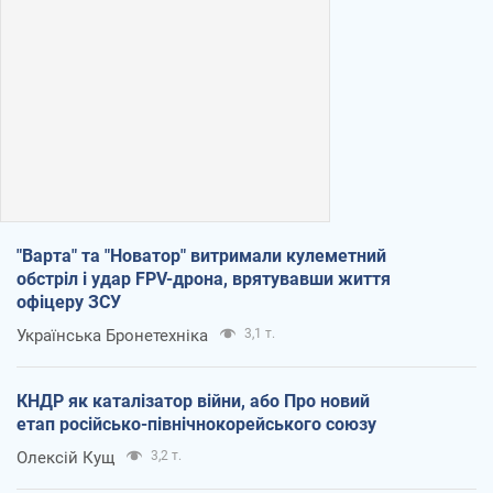
"Варта" та "Новатор" витримали кулеметний
обстріл і удар FPV-дрона, врятувавши життя
офіцеру ЗСУ
Українська Бронетехніка
3,1 т.
КНДР як каталізатор війни, або Про новий
етап російсько-північнокорейського союзу
Олексій Кущ
3,2 т.