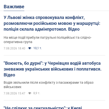
Важливе
У Львові жінка спровокувала конфлікт,
розмовляючи російською мовою у маршрутці:
поліція склала адмінпротокол. Відео
На місце події прибули патрульні поліцейські та слідчо-
оперативна група
10,1 т.
7.08.2026 18:40
"Воюють, бо дурні": у Чернівцях водій автобуса
зневажив українських військових і поплатився.
Відео
Водія звільнили після конфлікту з пасажирами та образ
військових
8,9 т.
7.08.2026 15:47
"Не слідкує за сексуальністю": у Києві