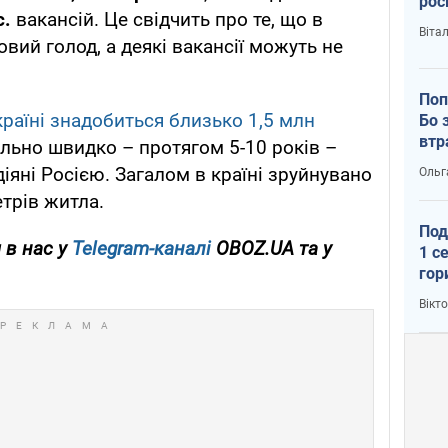
рос
с.
вакансій. Це свідчить про те, що в
Віта
вий голод, а деякі вакансії можуть не
Поп
країні знадобиться близько 1,5 млн
Бо 
втр
льно швидко – протягом 5-10 років –
іяні Росією. Загалом в країні зруйнувано
Ольг
трів житла.
Под
 в нас у
Telegram-каналі
OBOZ.UA та у
1 с
гор
ско
Вікт
рок