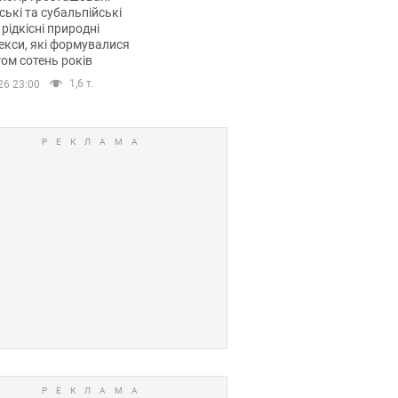
ські та субальпійські
 рідкісні природні
кси, які формувалися
ом сотень років
1,6 т.
26 23:00