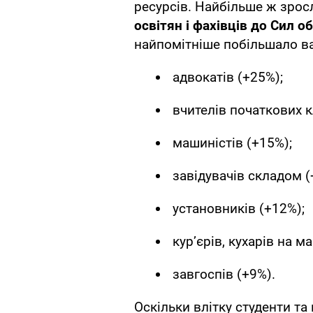
ресурсів. Найбільше ж зросл
освітян і фахівців до Сил о
найпомітніше побільшало ва
адвокатів (+25%);
вчителів початкових кл
машиністів (+15%);
завідувачів складом (
установників (+12%);
кур’єрів, кухарів на 
завгоспів (+9%).
Оскільки влітку студенти та