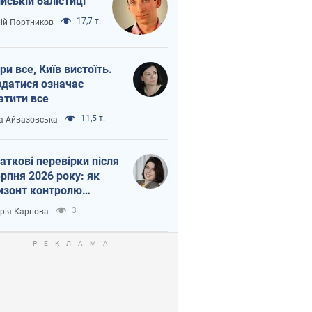
ійській балістиці
17,7 т.
лій Портников
ри все, Київ вистоїть.
здатися означає
атити все
11,5 т.
а Айвазовська
аткові перевірки після
ерпня 2026 року: як
изонт контролю
рочується з 6,5 до 3
3
орія Карпова
ів