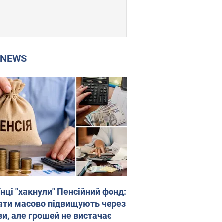
P NEWS
нці "хакнули" Пенсійний фонд:
ати масово підвищують через
ви, але грошей не вистачає