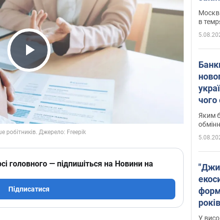
Москва
в темр
5.08.20
Play Video
Банк
ново
укра
чого
Яким б
обмін
5.08.20
сі головного — підпишіться на Новини на
"Джи
екоси
Підписатися
форм
років
заби
У висо