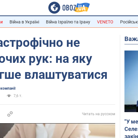
ни
Війна в Україні
Війна Ізраїлю та Ірану
VENETO
Російськ
Важ
тастрофічно не
очих рук: на яку
егше влаштуватися
 компанії
а
7,6 т.
Читать на русском
"У ме
Селе
закін