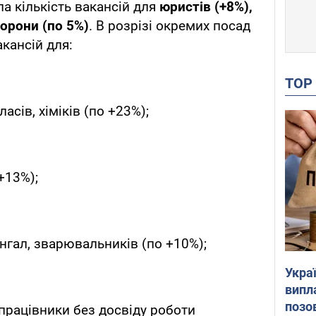
а кількість вакансій для
юристів (+8%),
борони (по 5%)
. В розрізі окремих посад
кансій для:
TO
асів, хіміків (по +23%);
+13%);
мангал, зварювальників (по +10%);
Украї
випл
позо
 працівники без досвіду роботи