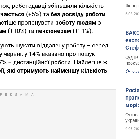
ток, роботодавці збільшили кількість
Як пер
вчаються
(+5%) та
без досвіду роботи
6.08.20
частіше пропонувати
роботу людям з
ам
(+10%) та
пенсіонерам
(+11%).
ВАКС обрав 
експ
ують шукати віддалену роботу – серед
Стеф
у червні, у 14% вказано про пошук
спра
Суд не
 7% – дистанційної роботи. Найлегше ж
проку
ії, які отримують найменшу кількість
6.0
Росі
прап
морі
Сухова
украї
6.08.20