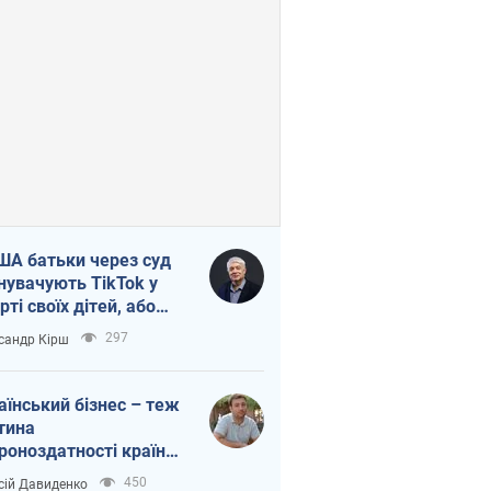
ША батьки через суд
нувачують TikTok у
рті своїх дітей, або
ка КНР на молодь
297
сандр Кірш
аїнський бізнес – теж
тина
роноздатності країни.
віддавайте їхній ринок
450
сій Давиденко