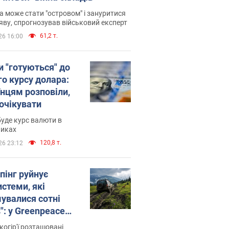
 може стати "островом" і зануритися
яву, спрогнозував військовий експерт
61,2 т.
26 16:00
и "готуються" до
го курсу долара:
їнцям розповіли,
 очікувати
уде курс валюти в
никах
120,8 т.
26 23:12
пінг руйнує
стеми, які
увалися сотні
": у Greenpeace
ли на сполох
когір'ї розташовані