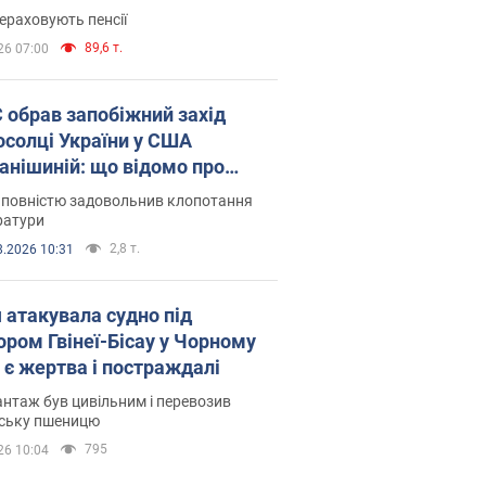
ераховують пенсії
89,6 т.
26 07:00
запобіжний захід
осолці України у США
анішиній: що відомо про
ву
 повністю задовольнив клопотання
ратури
2,8 т.
8.2026 10:31
я атакувала судно під
ором Гвінеї-Бісау у Чорному
: є жертва і постраждалі
нтаж був цивільним і перевозив
нську пшеницю
795
26 10:04