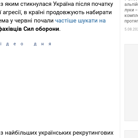
з яким стикнулася Україна після початку
альпій
луки –
 агресії, в країні продовжують набирати
компле
ема у червні почали
частіше шукати на
протяг
 фахівців Сил оборони
.
5.08.20
ідео дня
 з найбільших українських рекрутингових