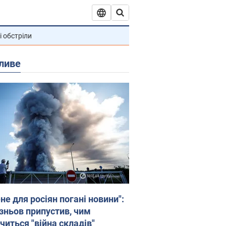
і обстріли
ливе
не для росіян погані новини":
зньов припустив, чим
читься "війна складів"