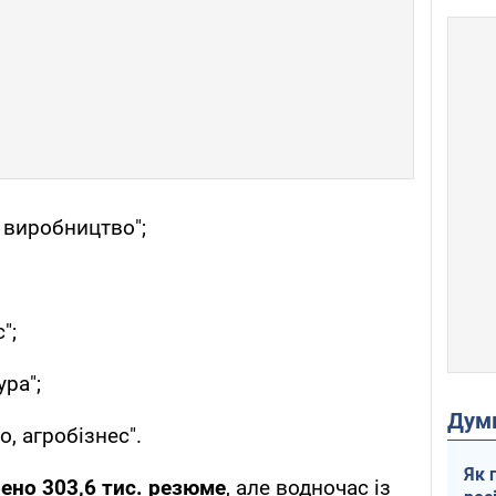
, виробництво";
";
ура";
Дум
о, агробізнес".
Як 
ено 303,6 тис. резюме
, але водночас із