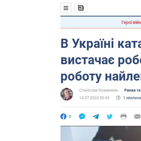
Герої вій
В Україні ка
вистачає роб
роботу найл
Станіслав Кожемякін
Ринки та
14.07.2024 00:49
1 хвилин
0