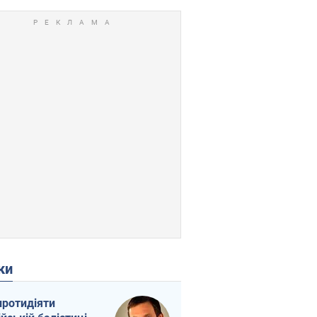
ки
протидіяти