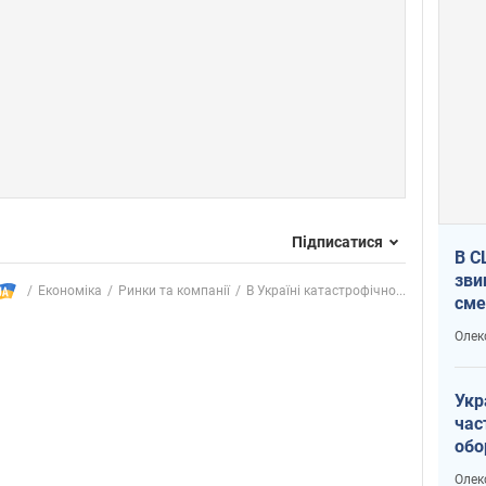
Підписатися
В С
зви
Економіка
Ринки та компанії
В Україні катастрофічно...
сме
Ата
Олек
Укр
час
обо
Не 
Олек