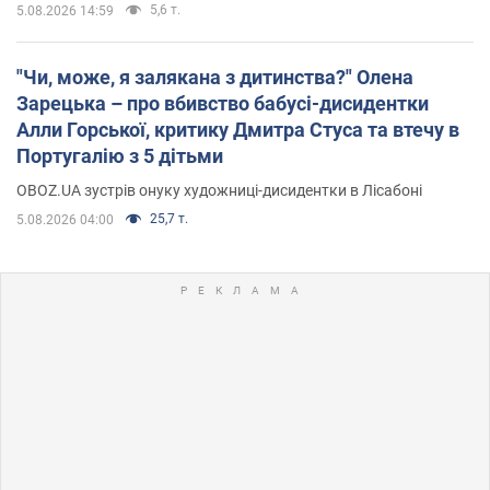
5,6 т.
5.08.2026 14:59
"Чи, може, я залякана з дитинства?" Олена
Зарецька – про вбивство бабусі-дисидентки
Алли Горської, критику Дмитра Стуса та втечу в
Португалію з 5 дітьми
OBOZ.UA зустрів онуку художниці-дисидентки в Лісабоні
25,7 т.
5.08.2026 04:00