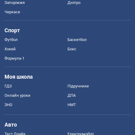
Запоріжжя
Дніпро
Черкаси
Спорт
Футбол
Баскетбол
Хокей
Бокс
Формула-1
Моя школа
ГДЗ
Підручники
Онлайн уроки
ДПА
ЗНО
НМТ
Авто
Тест Драйв
Електромобілі