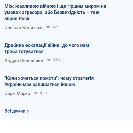
Між жахливою війною і ще гіршим миром на
умовах агресора, або Безвихідність – теж
зброя Росії
Олексій Копитько
4,6 т.
Драбина ескалації війни: до чого нам
треба готуватися
Андрій Шевчишин
5,5 т.
"Коли хочеться помсти": чому стратегія
України має залишатися іншою
Серж Марко
6,1 т.
Всі думки