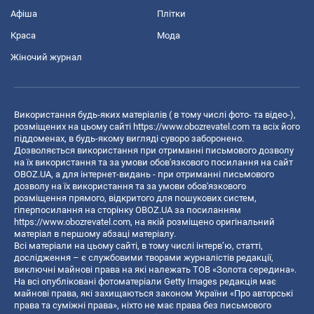
Афіша
Плітки
Краса
Мода
Жіночий журнал
Використання будь-яких матеріалів ( в тому числі фото- та відео-),
розміщених на цьому сайті
https://www.obozrevatel.com
та всіх його
піддоменах, в будь-якому вигляді суворо заборонено.
Дозволяється використання при отриманні письмового дозволу
на їх використання та за умови обов'язкового посилання на сайт
OBOZ.UA, а для інтернет-видань - при отриманні письмового
дозволу на їх використання та за умови обов'язкового
розміщення прямого, відкритого для пошукових систем,
гіперпосилання на сторінку OBOZ.UA за посиланням
https://www.obozrevatel.com
, на якій розміщено оригінальний
матеріал в першому абзаці матеріалу.
Всі матеріали на цьому сайті, в тому числі інтерв’ю, статті,
дослідження – є службовими творами журналістів редакції,
виключні майнові права на які належать ТОВ «Золота середина».
На всі опубліковані фотоматеріали Getty Images редакція має
майнові права, які захищаються законом України «Про авторські
права та суміжні права», ніхто не має права без письмового