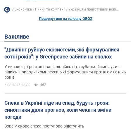
Економіка
Ринки та компанії
Українцям приготували нові...
Повернутися на головну OBOZ
Важливе
"Джипінг руйнує екосистеми, які формувалися
сотні років": у Greenpeace забили на сполох
У високогір'ї розташовані альпійські та субальпійські луки –
рідкісні природні комплекси, які формувалися протягом сотень
років
462
5.08.2026 23:00
Спека в Україні піде на спад, будуть грози:
синоптики дали прогноз, коли чекати зміни
погоди
Зовсім скоро спека поступово відступить