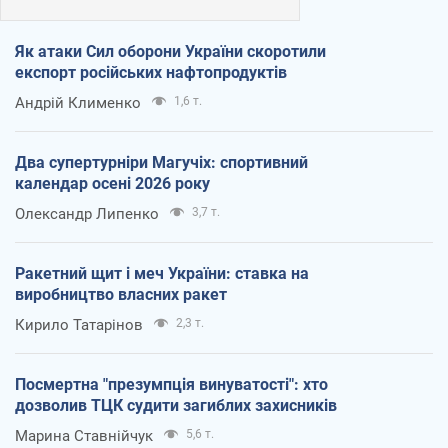
Як атаки Сил оборони України скоротили
експорт російських нафтопродуктів
Андрій Клименко
1,6 т.
Два супертурніри Магучіх: спортивний
календар осені 2026 року
Олександр Липенко
3,7 т.
Ракетний щит і меч України: ставка на
виробництво власних ракет
Кирило Татарінов
2,3 т.
Посмертна "презумпція винуватості": хто
дозволив ТЦК судити загиблих захисників
Марина Ставнійчук
5,6 т.