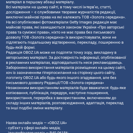
матеріал в першому абзаці матеріалу.
Всі матеріали на цьому сайті, в тому числі інтерв’ю, статті,
дослідження – є службовими творами журналістів редакції,
виключні майнові права на які належать ТОВ «Золота середина».
На всі опубліковані фотоматеріали Getty Images редакція має
майнові права, які захищаються законом України «Про авторські
права та суміжні права», ніхто не має права без письмового
дозволу ТОВ «Золота середина» їх використовувати, вони не
підлягають подальшому відтворенню, перекладу, поширенню в
будь-якій формі.
Редакція OBOZ.UA може не поділяти точку зору, викладену в
авторському матеріалі. За достовірність інформації, опублікованої
в рекламних матеріалах, відповідальність несе рекламодавець.
Заборонено використання матеріалів розміщених на цьому сайті,
хоч із зазначенням гіперпосилання на сторінку цього сайту,
логотипу OBOZ.UA або будь-якого іншого згадування, але без
письмового дозволу Редакції/ТОВ «Золота середина»
Незаконним використанням матеріалів буде вважатися: будь-яке
копiювання, публiкацiя, передрук, наступне поширення,
використання, переробка з використанням, включенням до
складу інших матеріалів, розповсюдження, адаптація, переклад
та інші подібні зміни матеріалу.
Назва онлайн медіа — «OBOZ.UA»
- суб'єкт у сфері онлайн медіа;
- ідентифікатор медіа — R40-06156;