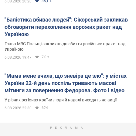
35,1 т.
6.08.2026 20:20
"Балістика вбиває людей": Сікорський закликав
обговорити перехоплення ворожих ракет над
Україною
Глава МЗС Польщі закликав до збиття російських ракет над
Україною
7,0 т.
6.08.2026 19:47
"Мама мене вчила, що зневіра це зло": у містах
України 22-й день поспіль тривають масові
мітинги за повернення Федорова. Фото і відео
У різних регіонах країни люди й надалі виходять на акції
624
6.08.2026 22:30