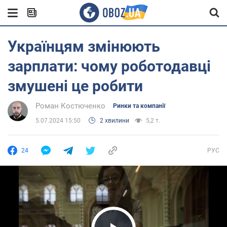
Українцям змінюють
зарплати: чому роботодавці
змушені це робити
Роман Костюченко
Ринки та компанії
5.07.2024 15:50
2 хвилини
5,2 т.
24
РУС