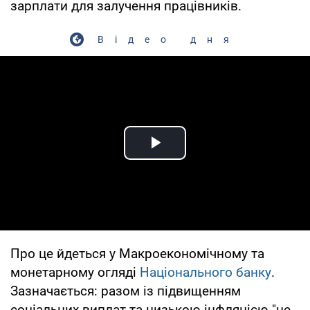
зарплати для залучення працівників.
Відео дня
Play Video
Про це йдеться у Макроекономічному та
монетарному огляді
Національного банку
.
Зазначається: разом із підвищенням
соціальних виплат та низькою інфляцією "це