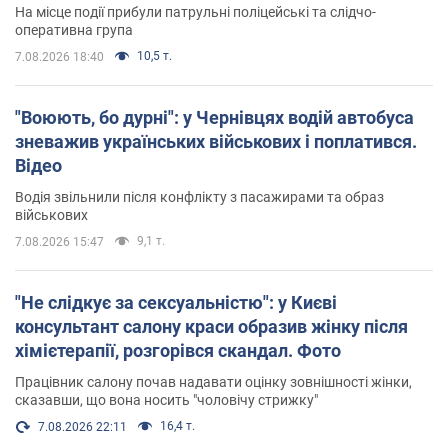
На місце події прибули патрульні поліцейські та слідчо-
оперативна група
10,5 т.
7.08.2026 18:40
"Воюють, бо дурні": у Чернівцях водій автобуса
зневажив українських військових і поплатився.
Відео
Водія звільнили після конфлікту з пасажирами та образ
військових
9,1 т.
7.08.2026 15:47
"Не слідкує за сексуальністю": у Києві
консультант салону краси образив жінку після
хімієтерапії, розгорівся скандал. Фото
Працівник салону почав надавати оцінку зовнішності жінки,
сказавши, що вона носить "чоловічу стрижку"
16,4 т.
7.08.2026 22:11