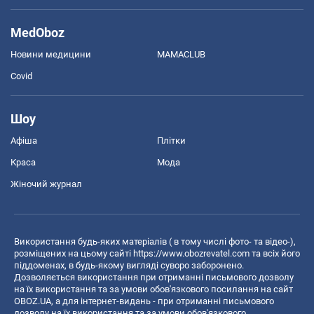
MedOboz
Новини медицини
MAMACLUB
Covid
Шоу
Афіша
Плітки
Краса
Мода
Жіночий журнал
Використання будь-яких матеріалів ( в тому числі фото- та відео-),
розміщених на цьому сайті
https://www.obozrevatel.com
та всіх його
піддоменах, в будь-якому вигляді суворо заборонено.
Дозволяється використання при отриманні письмового дозволу
на їх використання та за умови обов'язкового посилання на сайт
OBOZ.UA, а для інтернет-видань - при отриманні письмового
дозволу на їх використання та за умови обов'язкового