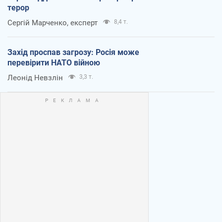
терор
Сергій Марченко, експерт
8,4 т.
Захід проспав загрозу: Росія може
перевірити НАТО війною
Леонід Невзлін
3,3 т.