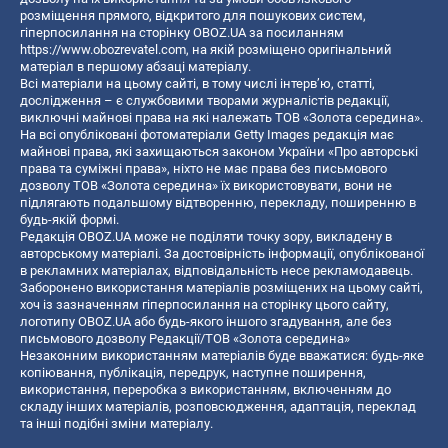
розміщення прямого, відкритого для пошукових систем,
гіперпосилання на сторінку OBOZ.UA за посиланням
https://www.obozrevatel.com
, на якій розміщено оригінальний
матеріал в першому абзаці матеріалу.
Всі матеріали на цьому сайті, в тому числі інтерв’ю, статті,
дослідження – є службовими творами журналістів редакції,
виключні майнові права на які належать ТОВ «Золота середина».
На всі опубліковані фотоматеріали Getty Images редакція має
майнові права, які захищаються законом України «Про авторські
права та суміжні права», ніхто не має права без письмового
дозволу ТОВ «Золота середина» їх використовувати, вони не
підлягають подальшому відтворенню, перекладу, поширенню в
будь-якій формі.
Редакція OBOZ.UA може не поділяти точку зору, викладену в
авторському матеріалі. За достовірність інформації, опублікованої
в рекламних матеріалах, відповідальність несе рекламодавець.
Заборонено використання матеріалів розміщених на цьому сайті,
хоч із зазначенням гіперпосилання на сторінку цього сайту,
логотипу OBOZ.UA або будь-якого іншого згадування, але без
письмового дозволу Редакції/ТОВ «Золота середина»
Незаконним використанням матеріалів буде вважатися: будь-яке
копiювання, публiкацiя, передрук, наступне поширення,
використання, переробка з використанням, включенням до
складу інших матеріалів, розповсюдження, адаптація, переклад
та інші подібні зміни матеріалу.