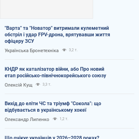
"Варта" та "Новатор" витримали кулеметний
обстріл і удар FPV-дрона, врятувавши життя
офіцеру ЗСУ
Українська Бронетехніка
3,2 т.
КНДР як каталізатор війни, або Про новий
етап російсько-північнокорейського союзу
Олексій Кущ
3,3 т.
Вихід до еліти ЧС та тріумф "Сокола": що
відбувається в українському хокеї
Олександр Липенко
1,2 т.
Що очікує українців у 2026–2028 роках?