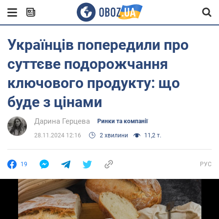
Українців попередили про
суттєве подорожчання
ключового продукту: що
буде з цінами
Дарина Герцева
Ринки та компанії
28.11.2024 12:16
2 хвилини
11,2 т.
19
РУС