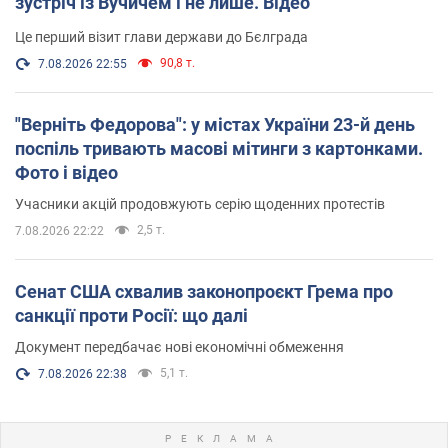
зустріч із Вучичем і не лише. Відео
Це перший візит глави держави до Бєлграда
90,8 т.
7.08.2026 22:55
"Верніть Федорова": у містах України 23-й день
поспіль тривають масові мітинги з картонками.
Фото і відео
Учасники акцій продовжують серію щоденних протестів
2,5 т.
7.08.2026 22:22
Сенат США схвалив законопроєкт Грема про
санкції проти Росії: що далі
Документ передбачає нові економічні обмеження
5,1 т.
7.08.2026 22:38