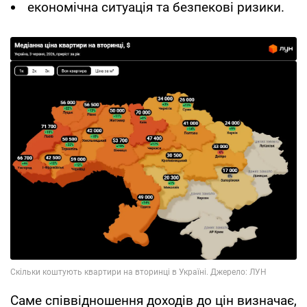
економічна ситуація та безпекові ризики.
Саме співвідношення доходів до цін визначає,