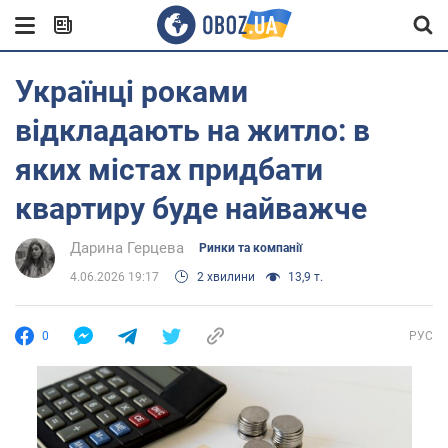
Українці роками
відкладають на житло: в
яких містах придбати
квартиру буде найважче
Дарина Герцева
Ринки та компанії
4.06.2026 19:17
2 хвилини
13,9 т.
0
РУС