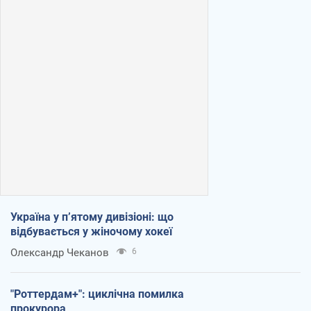
Україна у п’ятому дивізіоні: що
відбувається у жіночому хокеї
Олександр Чеканов
6
"Роттердам+": циклічна помилка
прокурора