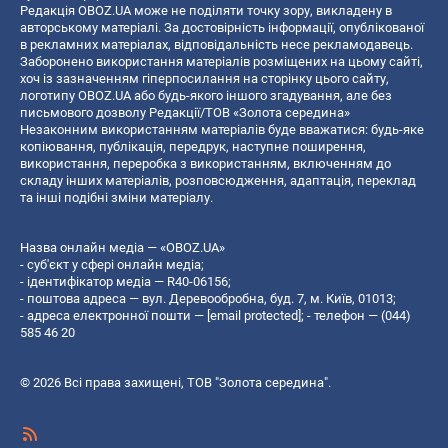
Редакція OBOZ.UA може не поділяти точку зору, викладену в
авторському матеріалі. За достовірність інформації, опублікованої
в рекламних матеріалах, відповідальність несе рекламодавець.
Заборонено використання матеріалів розміщених на цьому сайті,
хоч із зазначенням гіперпосилання на сторінку цього сайту,
логотипу OBOZ.UA або будь-якого іншого згадування, але без
письмового дозволу Редакції/ТОВ «Золота середина»
Незаконним використанням матеріалів буде вважатися: будь-яке
копiювання, публiкацiя, передрук, наступне поширення,
використання, переробка з використанням, включенням до
складу інших матеріалів, розповсюдження, адаптація, переклад
та інші подібні зміни матеріалу.
Назва онлайн медіа — «OBOZ.UA»
- суб'єкт у сфері онлайн медіа;
- ідентифікатор медіа — R40-06156;
- поштова адреса — вул. Деревообробна, буд. 7, м. Київ, 01013;
- адреса електронної пошти —
[email protected]
; - телефон — (044)
585 46 20
© 2026 Всі права захищені, ТОВ "Золота середина".