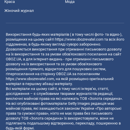
Краса
Мода
Жіночий журнал
Використання будь-яких матеріалів ( в тому числі фото- та відео-),
розміщених на цьому сайті
https://www.obozrevatel.com
та всіх його
піддоменах, в будь-якому вигляді суворо заборонено.
Дозволяється використання при отриманні письмового дозволу
на їх використання та за умови обов'язкового посилання на сайт
OBOZ.UA, а для інтернет-видань - при отриманні письмового
дозволу на їх використання та за умови обов'язкового
розміщення прямого, відкритого для пошукових систем,
гіперпосилання на сторінку OBOZ.UA за посиланням
https://www.obozrevatel.com
, на якій розміщено оригінальний
матеріал в першому абзаці матеріалу.
Всі матеріали на цьому сайті, в тому числі інтерв’ю, статті,
дослідження – є службовими творами журналістів редакції,
виключні майнові права на які належать ТОВ «Золота середина».
На всі опубліковані фотоматеріали Getty Images редакція має
майнові права, які захищаються законом України «Про авторські
права та суміжні права», ніхто не має права без письмового
дозволу ТОВ «Золота середина» їх використовувати, вони не
підлягають подальшому відтворенню, перекладу, поширенню в
будь-якій формі.