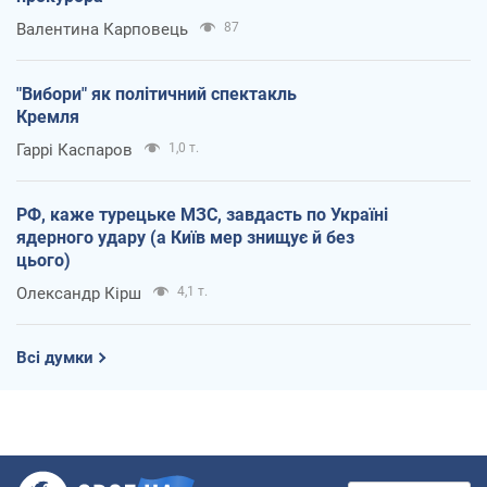
Валентина Карповець
87
"Вибори" як політичний спектакль
Кремля
Гаррі Каспаров
1,0 т.
РФ, каже турецьке МЗС, завдасть по Україні
ядерного удару (а Київ мер знищує й без
цього)
Олександр Кірш
4,1 т.
Всі думки