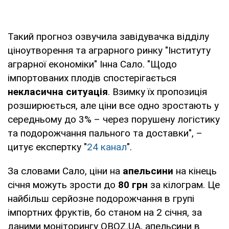
Такий прогноз озвучила завідувачка відділу
ціноутворення та аграрного ринку "Інституту
аграрної економіки" Інна Сало. "Щодо
імпортованих плодів спостерігається
некласична ситуація
. Взимку їх пропозиція
розширюється, але ціни все одно зростають у
середньому до 3% – через порушену логістику
та подорожчання пального та доставки", –
цитує експертку "
24 канал
".
За словами Сало, ціни на
апельсини
на кінець
січня можуть зрости до
80 грн
за кілограм. Це
найбільш серйозне подорожчання в групі
імпортних фруктів, бо станом на 2 січня, за
даними моніторингу OBOZ.UA, апельсини в