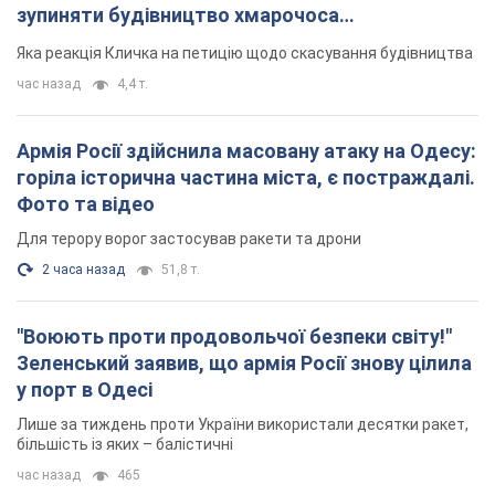
зупиняти будівництво хмарочоса
"московського вірянина"
Яка реакція Кличка на петицію щодо скасування будівництва
час назад
4,4 т.
Армія Росії здійснила масовану атаку на Одесу:
горіла історична частина міста, є постраждалі.
Фото та відео
Для терору ворог застосував ракети та дрони
2 часа назад
51,8 т.
"Воюють проти продовольчої безпеки світу!"
Зеленський заявив, що армія Росії знову цілила
у порт в Одесі
Лише за тиждень проти України використали десятки ракет,
більшість із яких – балістичні
час назад
465