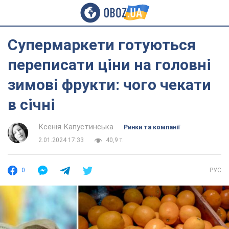
Супермаркети готуються
переписати ціни на головні
зимові фрукти: чого чекати
в січні
Ксенія Капустинська
Ринки та компанії
2.01.2024 17:33
40,9 т.
0
РУС