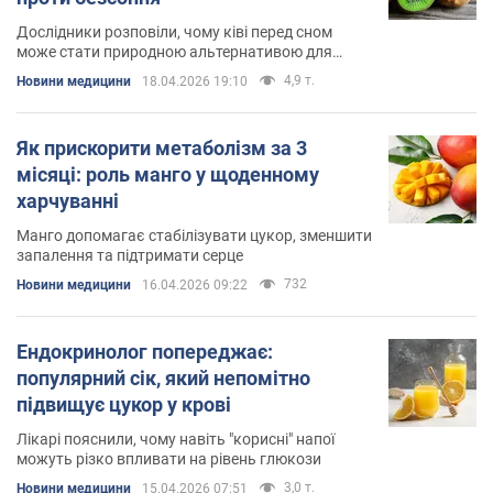
Дослідники розповіли, чому ківі перед сном
може стати природною альтернативою для
покращення сну
4,9 т.
Новини медицини
18.04.2026 19:10
Як прискорити метаболізм за 3
місяці: роль манго у щоденному
харчуванні
Манго допомагає стабілізувати цукор, зменшити
запалення та підтримати серце
732
Новини медицини
16.04.2026 09:22
Ендокринолог попереджає:
популярний сік, який непомітно
підвищує цукор у крові
Лікарі пояснили, чому навіть "корисні" напої
можуть різко впливати на рівень глюкози
3,0 т.
Новини медицини
15.04.2026 07:51