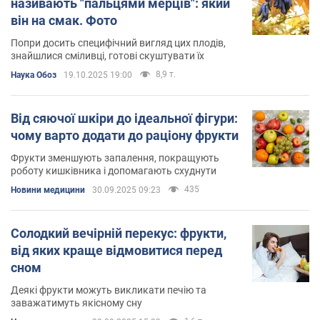
називають "пальцями мерців": який
він на смак. Фото
Попри досить специфічний вигляд цих плодів,
знайшлися сміливці, готові скуштувати їх
8,9 т.
Наука Обоз
19.10.2025 19:00
Від сяючої шкіри до ідеальної фігури:
чому варто додати до раціону фрукти
Фрукти зменшують запалення, покращують
роботу кишківника і допомагають схуднути
435
Новини медицини
30.09.2025 09:23
Солодкий вечірній перекус: фрукти,
від яких краще відмовитися перед
сном
Деякі фрукти можуть викликати печію та
заважатимуть якісному сну