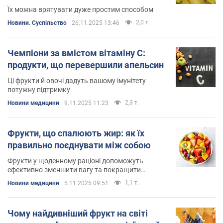
Їх можна врятувати дуже простим способом
2,0 т.
Новини. Суспільство
26.11.2025 13:46
Чемпіони за вмістом вітаміну С:
продукти, що перевершили апельсин
Ці фрукти й овочі дадуть вашому імунітету
потужну підтримку
2,3 т.
Новини медицини
9.11.2025 11:23
Фрукти, що спалюють жир: як їх
правильно поєднувати між собою
Фрукти у щоденному раціоні допоможуть
ефективно зменшити вагу та покращити
здоров’я
1,1 т.
Новини медицини
5.11.2025 09:51
Чому найдивніший фрукт на світі