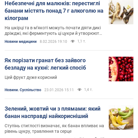
Небезпечні для малюків: перестиглі
банани містять понад 7 г алкоголю на
кілограм
На шкірці та в м’якоті можуть почати діяти дикі
дріжджі, які ферментують ці цукри й утворюють
невелику кількість етанолу
1,1 т.
Новини медицини
8.02.2026 19:10
Як порізати гранат без зайвого
безладу на кухні: легкий спосіб
Цей фрукт дуже корисний
1,4 т.
Новини. Суспільство
23.01.2026 15:11
Зелений, жовтий чи з плямами: який
банан насправді найкорисніший
Ступінь стиглості визначає, як банан впливає на
рівень цукру, травлення та серце