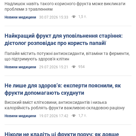
Надлишок навіть такого корисного фрукта може викликати
проблеми з травленням
1,5 т.
Новини медицини
30.07.2026 15:33
Найкращий фрукт для уповільнення старіння:
дієтолог розповідає про користь папайї
Папайя містить потужні антиоксиданти, вітаміни та ферменти,
що підтримують здоров'я клітин
954
Новини медицини
29.07.2026 15:21
Не лише для здоров’я: експерти пояснили, як
фрукти допомагають схуднути
Високий вміст клітковини, антиоксидантів і низька
калорійність роблять фрукти важливою складовою раціону
1,7 т.
Новини медицини
19.07.2026 17:42
Ніколи не кладіть ці фрукти поруч: як довше