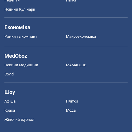
Рецепти
Напої
Новини Кулінарії
Економіка
Ринки та компанії
Макроекономіка
MedOboz
Новини медицини
MAMACLUB
Covid
Шоу
Афіша
Плітки
Краса
Мода
Жіночий журнал