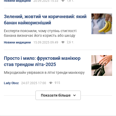
1,6 т.
Новини медицини
20.09.2025 15:33
Зелений, жовтий чи коричневий: який
банан найкорисніший
Експерти пояснили, чому ступінь стиглості
банана визначає його користь або шкоду
2,6 т.
Новини медицини
15.09.2025 09:49
Просто і мило: фруктовий манікюр
став трендом літа-2025
Мікродизайн увірвався в літні тренди манікюру
915
Lady Oboz
24.07.2025 17:00
Показати більше