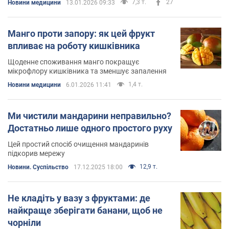
7,3 т.
27
Новини медицини
13.01.2026 09:33
Манго проти запору: як цей фрукт
впливає на роботу кишківника
Щоденне споживання манго покращує
мікрофлору кишківника та зменшує запалення
1,4 т.
Новини медицини
6.01.2026 11:41
Ми чистили мандарини неправильно?
Достатньо лише одного простого руху
Цей простий спосіб очищення мандаринів
підкорив мережу
12,9 т.
Новини. Суспільство
17.12.2025 18:00
Не кладіть у вазу з фруктами: де
найкраще зберігати банани, щоб не
чорніли