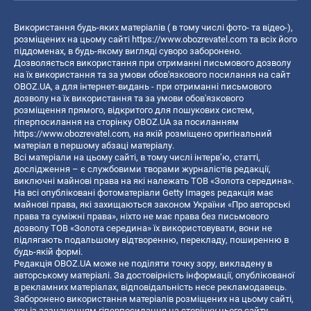
Використання будь-яких матеріалів ( в тому числі фото- та відео-),
розміщених на цьому сайті
https://www.obozrevatel.com
та всіх його
піддоменах, в будь-якому вигляді суворо заборонено.
Дозволяється використання при отриманні письмового дозволу
на їх використання та за умови обов'язкового посилання на сайт
OBOZ.UA, а для інтернет-видань - при отриманні письмового
дозволу на їх використання та за умови обов'язкового
розміщення прямого, відкритого для пошукових систем,
гіперпосилання на сторінку OBOZ.UA за посиланням
https://www.obozrevatel.com
, на якій розміщено оригінальний
матеріал в першому абзаці матеріалу.
Всі матеріали на цьому сайті, в тому числі інтерв’ю, статті,
дослідження – є службовими творами журналістів редакції,
виключні майнові права на які належать ТОВ «Золота середина».
На всі опубліковані фотоматеріали Getty Images редакція має
майнові права, які захищаються законом України «Про авторські
права та суміжні права», ніхто не має права без письмового
дозволу ТОВ «Золота середина» їх використовувати, вони не
підлягають подальшому відтворенню, перекладу, поширенню в
будь-якій формі.
Редакція OBOZ.UA може не поділяти точку зору, викладену в
авторському матеріалі. За достовірність інформації, опублікованої
в рекламних матеріалах, відповідальність несе рекламодавець.
Заборонено використання матеріалів розміщених на цьому сайті,
хоч із зазначенням гіперпосилання на сторінку цього сайту,