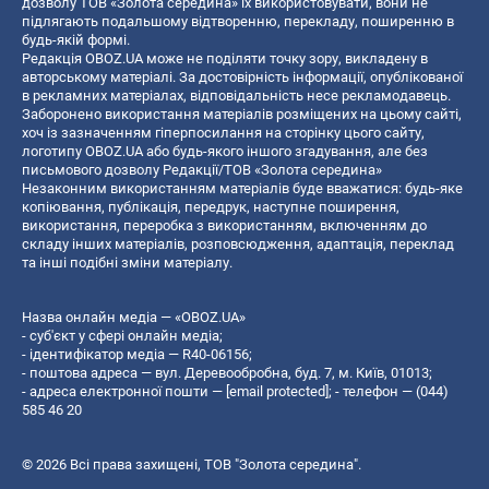
дозволу ТОВ «Золота середина» їх використовувати, вони не
підлягають подальшому відтворенню, перекладу, поширенню в
будь-якій формі.
Редакція OBOZ.UA може не поділяти точку зору, викладену в
авторському матеріалі. За достовірність інформації, опублікованої
в рекламних матеріалах, відповідальність несе рекламодавець.
Заборонено використання матеріалів розміщених на цьому сайті,
хоч із зазначенням гіперпосилання на сторінку цього сайту,
логотипу OBOZ.UA або будь-якого іншого згадування, але без
письмового дозволу Редакції/ТОВ «Золота середина»
Незаконним використанням матеріалів буде вважатися: будь-яке
копiювання, публiкацiя, передрук, наступне поширення,
використання, переробка з використанням, включенням до
складу інших матеріалів, розповсюдження, адаптація, переклад
та інші подібні зміни матеріалу.
Назва онлайн медіа — «OBOZ.UA»
- суб'єкт у сфері онлайн медіа;
- ідентифікатор медіа — R40-06156;
- поштова адреса — вул. Деревообробна, буд. 7, м. Київ, 01013;
- адреса електронної пошти —
[email protected]
; - телефон — (044)
585 46 20
© 2026 Всі права захищені, ТОВ "Золота середина".