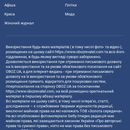
Афіша
Плітки
Краса
Мода
Жіночий журнал
Використання будь-яких матеріалів ( в тому числі фото- та відео-),
розміщених на цьому сайті
https://www.obozrevatel.com
та всіх його
піддоменах, в будь-якому вигляді суворо заборонено.
Дозволяється використання при отриманні письмового дозволу
на їх використання та за умови обов'язкового посилання на сайт
OBOZ.UA, а для інтернет-видань - при отриманні письмового
дозволу на їх використання та за умови обов'язкового
розміщення прямого, відкритого для пошукових систем,
гіперпосилання на сторінку OBOZ.UA за посиланням
https://www.obozrevatel.com
, на якій розміщено оригінальний
матеріал в першому абзаці матеріалу.
Всі матеріали на цьому сайті, в тому числі інтерв’ю, статті,
дослідження – є службовими творами журналістів редакції,
виключні майнові права на які належать ТОВ «Золота середина».
На всі опубліковані фотоматеріали Getty Images редакція має
майнові права, які захищаються законом України «Про авторські
права та суміжні права», ніхто не має права без письмового