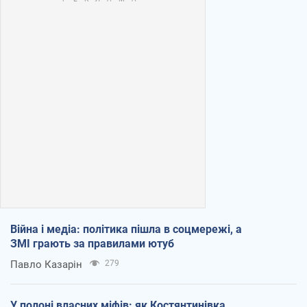
Війна і медіа: політика пішла в соцмережі, а
ЗМІ грають за правилами ютуб
Павло Казарін
279
У полоні власних міфів: як Костянтинівка