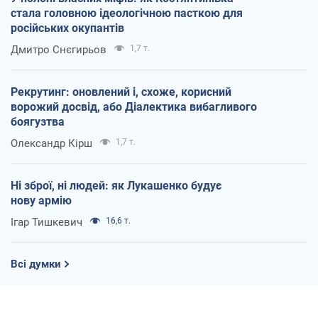
стала головною ідеологічною пасткою для
російських окупантів
Дмитро Снєгирьов
1,7 т.
Рекрутинг: оновлений і, схоже, корисний
ворожий досвід, або Діалектика вибагливого
боягузтва
Олександр Кірш
1,7 т.
Ні зброї, ні людей: як Лукашенко будує
нову армію
Ігар Тишкевич
16,6 т.
Всі думки