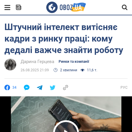
Штучний інтелект витісняє
кадри з ринку праці: кому
дедалі важче знайти роботу
Дарина Герцева
Ринки та компанії
26.08.2025 21:09
2 хвилини
11,6 т.
34
РУС