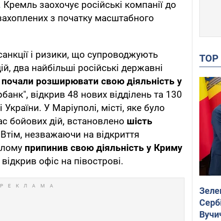
.
Кремль заохочує російські компанії до
 захоплених з початку масштабного
анкції і ризики, що супроводжують
TO
дій, два найбільші російські державні
–
почали розширювати свою діяльність у
банк", відкрив 48 нових відділень та 130
 України. У Маріуполі, місті, яке було
с бойових дій, встановлено
шість
.
Втім, незважаючи на відкриття
нулому
припинив свою діяльність у Криму
 відкрив офіс на півострові.
Зеле
Сербі
Вучи