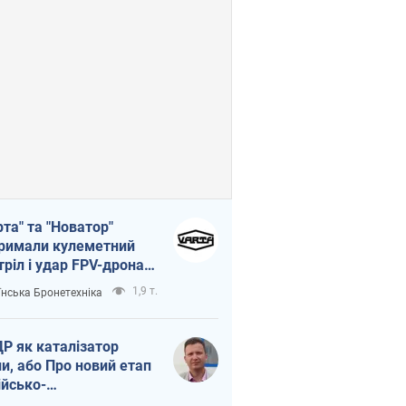
рта" та "Новатор"
римали кулеметний
тріл і удар FPV-дрона,
тувавши життя
1,9 т.
їнська Бронетехніка
церу ЗСУ
Р як каталізатор
ни, або Про новий етап
ійсько-
нічнокорейського