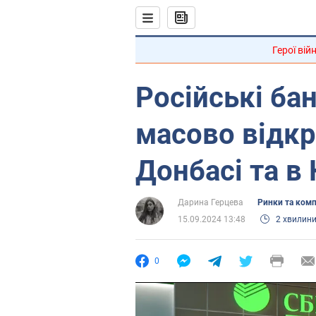
Герої вій
Російські бан
масово відк
Донбасі та в
Дарина Герцева
Ринки та комп
15.09.2024 13:48
2 хвилин
0