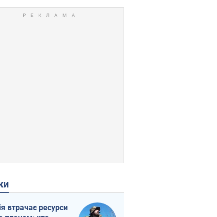
ки
ія втрачає ресурси