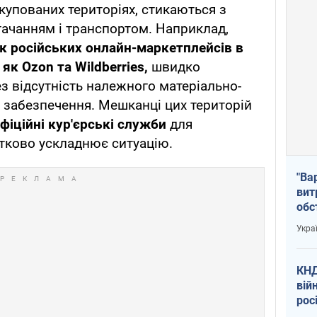
купованих територіях, стикаються з
ачанням і транспортом. Наприклад,
к російських онлайн-маркетплейсів в
 як Ozon та Wildberries,
швидко
з відсутність належного матеріально-
о забезпечення. Мешканці цих територій
фіційні кур'єрські служби
для
тково ускладнює ситуацію.
"Ва
вит
обс
вря
Укра
офі
КНД
вій
рос
пів