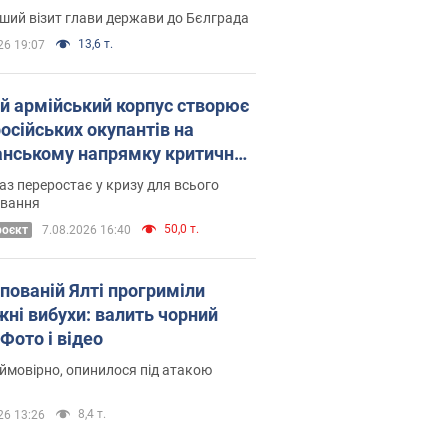
Це перший візит глави держави до Бєлграда
13,6 т.
26 19:07
ій армійський корпус створює
російських окупантів на
нському напрямку критичний
омфорт: як це вдалося
аз переростає у кризу для всього
овання
50,0 т.
роєкт
7.08.2026 16:40
упованій Ялті прогриміли
жні вибухи: валить чорний
Фото і відео
 ймовірно, опинилося під атакою
8,4 т.
26 13:26