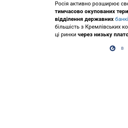
Росія активно розширює с
тимчасово окупованих тери
відділення державних
банк
більшість з Кремлівських к
ці ринки
через низьку плат
В