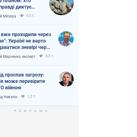
а планом: хто
правді диктує
п війни
6,5 т.
ій Місюра
 вже проходили через
ше": Україні не варто
даватися зневірі через
етний терор
6,9 т.
ій Марченко, експерт
ід проспав загрозу:
ія може перевірити
О війною
1,2 т.
ід Невзлін