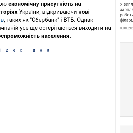
отри
вою
економічну присутність на
У випл
зарпла
торіях
України, відкриваючи
нові
роботи
ів
, таких як "Сбербанк" і ВТБ. Однак
філарм
омпаній усе ще остерігаються виходити на
8.08.20
оспроможність населення.
ідео дня