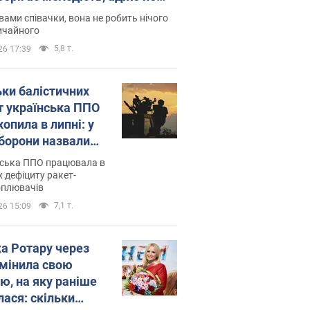
дітей
вами співачки, вона не робить нічого
ичайного
5,8 т.
26 17:39
ьки балістичних
т українська ППО
опила в липні: у
борони назвали
у
нська ППО працювала в
 дефіциту ракет-
оплювачів
7,1 т.
26 15:09
ка Ротару через
змінила свою
ю, на яку раніше
лася: скільки