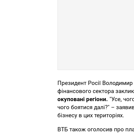
Президент Росії Володимир П
фінансового сектора закли
окуповані регіони.
"Усе, чог
чого боятися далі?" – заяв
бізнесу в цих територіях.
ВТБ також оголосив про пла