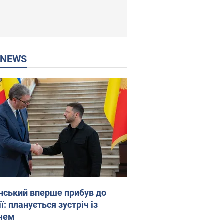
P NEWS
нський вперше прибув до
ї: планується зустріч із
чем