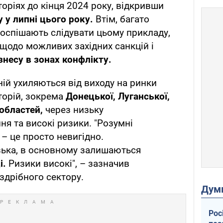
оріях до кінця 2024 року, відкривши
у у липні цього року.
Втім, багато
поспішають слідувати цьому прикладу,
щодо можливих західних санкцій і
знесу в зонах конфлікту.
ній ухиляються від виходу на ринки
торій, зокрема
Донецької, Луганської,
 областей,
через низьку
я та високі ризики. "Розумні
 – це просто невигідно.
ька, в основному залишаються
і.
Ризики високі", – зазначив
здрібного сектору.
Дум
Рос