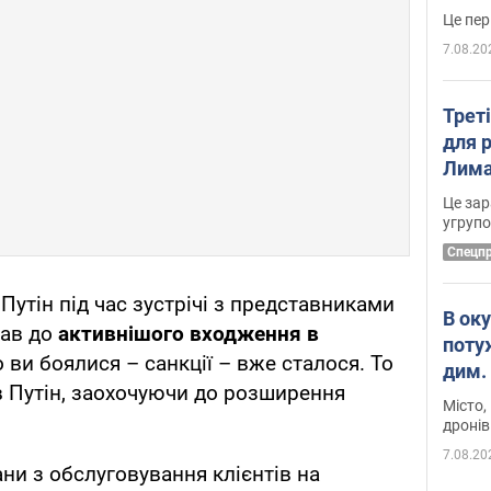
7.08.20
Трет
для 
Лима
диск
Це зар
угруп
Cпецп
утін під час зустрічі з представниками
В ок
кав до
активнішого входження в
поту
о ви боялися – санкції – вже сталося. То
дим. 
ив Путін, заохочуючи до розширення
Місто,
дронів
7.08.20
ни з обслуговування клієнтів на