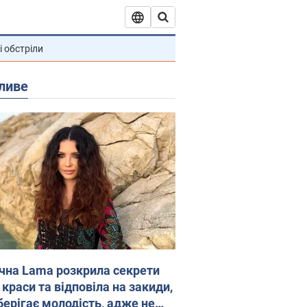
і обстріли
ливе
ічна Lama розкрила секрети
 краси та відповіла на закиди,
берігає молодість, адже не