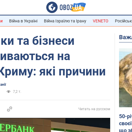
ни
Війна в Україні
Війна Ізраїлю та Ірану
VENETO
Російськ
Важ
ки та бізнеси
риваються на
 Криму: які причини
анії
и
7,2 т.
Читать на русском
50-р
своєї
що з