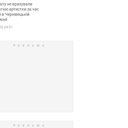
мувала співачка
ату не врахували
тню артистки за час
 в Чернівецькій
онії
26 04:01