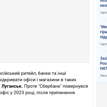
поз
нас
тем
Серг
"Ми
гір
під
рак
Серг
Зах
Рос
НАТ
сійський ритейл, банки та інші
Леон
ідкривати офіси і магазини в таких
 Луганськ.
Проте "Сбербанк" повернувся
офіс у 2023 році, після припинення