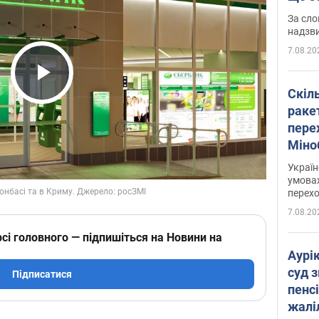
має 
За сло
надзв
7.08.20
Play Video
Скіл
раке
перех
Міно
цифр
Украї
умовах
перех
7.08.20
сі головного — підпишіться на Новини на
Аурі
суд 
Підписатися
пенсі
жалі