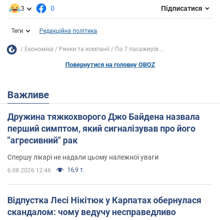
3
0
Підписатися
Теги
Редакційна політика
Економіка
Ринки та компанії
По 7 пасажирів...
Повернутися на головну OBOZ
Важливе
Дружина тяжкохворого Джо Байдена назвала
перший симптом, який сигналізував про його
"агресивний" рак
Спершу лікарі не надали цьому належної уваги
16,9 т.
6.08.2026 12:46
Відпустка Лесі Нікітюк у Карпатах обернулася
скандалом: чому ведучу несправедливо