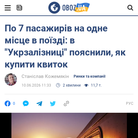
По 7 пасажирів на одне
місце в поїзді: в
"Укрзалізниці" пояснили, як
купити квиток
Станіслав Кожемякін
Ринки та компанії
10.06.2026 11:33
2 хвилини
11,7 т.
0
РУС