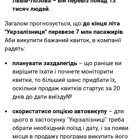
Львів-Лозова – він перевіз понад 13
тисяч людей
.
Загалом прогнозується, що
до кінця літа
"Укрзалізниця" перевезе 7 млн пасажирів
.
Аби викупити бажаний квиток, в компанії
радять:
планувати заздалегідь
– що раніше ви
вирішите їхати і почнете моніторити
квитки, то більший шанс придбати їх,
оскільки продаж квитків стартує за 20
днів до дати виїзду№
скористатися опцією автовикупу
– для
цього в застосунку "Укрзалізниці" треба
обрати необхідний поїзд і дату, і за появи
місця в продажу програма викупить його