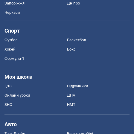
Запоріжжя
Дніпро
Черкаси
Спорт
Футбол
Баскетбол
Хокей
Бокс
Формула-1
Моя школа
ГДЗ
Підручники
Онлайн уроки
ДПА
ЗНО
НМТ
Авто
Тест Драйв
Електромобілі