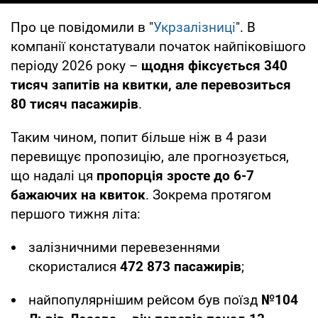
Про це повідомили в "
Укрзалізниці
". В
компанії констатували початок найпіковішого
періоду 2026 року –
щодня фіксується 340
тисяч запитів на квитки, але перевозиться
80 тисяч пасажирів
.
Таким чином, попит більше ніж в 4 рази
перевищує пропозицію, але прогнозується,
що надалі ця
пропорція зросте до 6-7
бажаючих на квиток
. Зокрема протягом
першого тижня літа:
залізничними перевезеннями
скористалися
472 873 пасажирів
;
найпопулярнішим рейсом був поїзд
№104