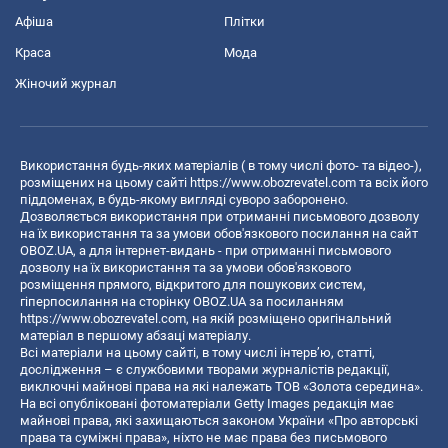
Афіша
Плітки
Краса
Мода
Жіночий журнал
Використання будь-яких матеріалів ( в тому числі фото- та відео-),
розміщених на цьому сайті
https://www.obozrevatel.com
та всіх його
піддоменах, в будь-якому вигляді суворо заборонено.
Дозволяється використання при отриманні письмового дозволу
на їх використання та за умови обов'язкового посилання на сайт
OBOZ.UA, а для інтернет-видань - при отриманні письмового
дозволу на їх використання та за умови обов'язкового
розміщення прямого, відкритого для пошукових систем,
гіперпосилання на сторінку OBOZ.UA за посиланням
https://www.obozrevatel.com
, на якій розміщено оригінальний
матеріал в першому абзаці матеріалу.
Всі матеріали на цьому сайті, в тому числі інтерв’ю, статті,
дослідження – є службовими творами журналістів редакції,
виключні майнові права на які належать ТОВ «Золота середина».
На всі опубліковані фотоматеріали Getty Images редакція має
майнові права, які захищаються законом України «Про авторські
права та суміжні права», ніхто не має права без письмового