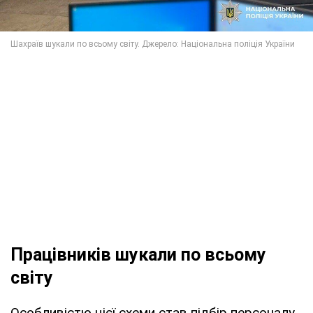
Працівників шукали по всьому
світу
Особливістю цієї схеми став підбір персоналу.