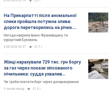
8.08.2026 05:10
2,3 т.
На Прикарпатті після аномальної
спеки пройшла потужна злива:
дороги перетворились на річки.
Відео
Негода накрила Івано-Франківщину та
курортний Буковель
8.08.2026 09:27
31,7 т.
Жінці нарахували 729 тис. грн боргу
за газ через покази зіпсованого
лічильника: суддя ухвалив
неочікуване рішення
Чи треба платити борг через донарахування
9 часов назад
31,3 т.