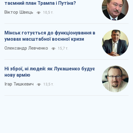
таємний план Трампа і Путіна?
Віктор Швець
10,5 т.
Мінськ готується до функціонування в
умовах масштабної воєнної кризи
Олександр Левченко
15,7 т.
Ні зброї, ні людей: як Лукашенко будує
нову армію
Ігар Тишкевич
13,5 т.