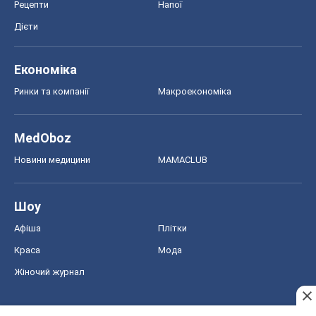
Рецепти
Напої
Дієти
Економіка
Ринки та компанії
Макроекономіка
MedOboz
Новини медицини
MAMACLUB
Шоу
Афіша
Плітки
Краса
Мода
Жіночий журнал