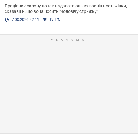
Працівник салону почав надавати оцінку зовнішності жінки,
сказавши, що вона носить "чоловічу стрижку"
13,1 т.
7.08.2026 22:11