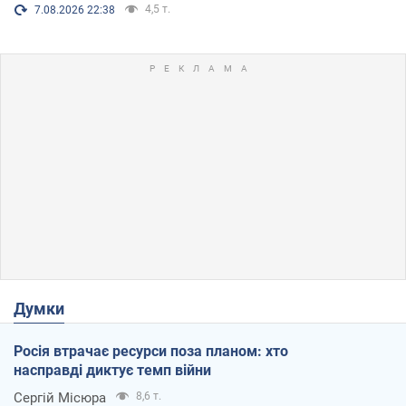
4,5 т.
7.08.2026 22:38
Думки
Росія втрачає ресурси поза планом: хто
насправді диктує темп війни
Сергій Місюра
8,6 т.