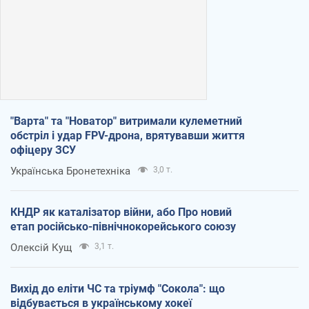
"Варта" та "Новатор" витримали кулеметний
обстріл і удар FPV-дрона, врятувавши життя
офіцеру ЗСУ
Українська Бронетехніка
3,0 т.
КНДР як каталізатор війни, або Про новий
етап російсько-північнокорейського союзу
Олексій Кущ
3,1 т.
Вихід до еліти ЧС та тріумф "Сокола": що
відбувається в українському хокеї