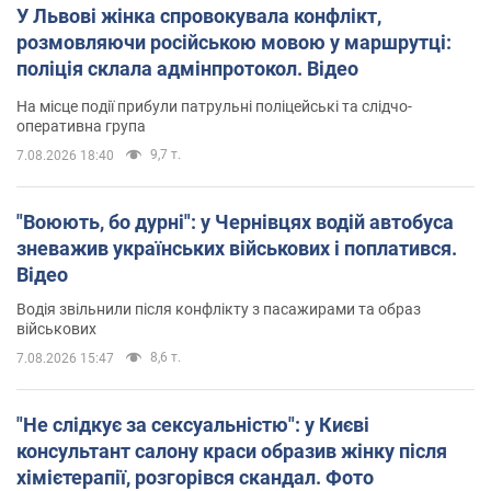
У Львові жінка спровокувала конфлікт,
розмовляючи російською мовою у маршрутці:
поліція склала адмінпротокол. Відео
На місце події прибули патрульні поліцейські та слідчо-
оперативна група
9,7 т.
7.08.2026 18:40
"Воюють, бо дурні": у Чернівцях водій автобуса
зневажив українських військових і поплатився.
Відео
Водія звільнили після конфлікту з пасажирами та образ
військових
8,6 т.
7.08.2026 15:47
"Не слідкує за сексуальністю": у Києві
консультант салону краси образив жінку після
хімієтерапії, розгорівся скандал. Фото