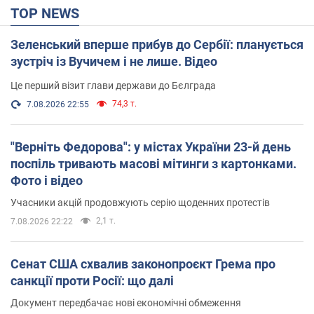
TOP NEWS
Зеленський вперше прибув до Сербії: планується
зустріч із Вучичем і не лише. Відео
Це перший візит глави держави до Бєлграда
74,3 т.
7.08.2026 22:55
"Верніть Федорова": у містах України 23-й день
поспіль тривають масові мітинги з картонками.
Фото і відео
Учасники акцій продовжують серію щоденних протестів
2,1 т.
7.08.2026 22:22
Сенат США схвалив законопроєкт Грема про
санкції проти Росії: що далі
Документ передбачає нові економічні обмеження