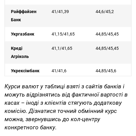
Райффайзен
41/41,39
44,6/45,2
Банк
Укргазбанк
41,15/41,65
44,85/45,45
Креді
41,1/41,65
44,85/45,45
Агріколь
Укрексімбанк
41/41,6
44,85/45,6
Курси валют у таблиці взяті з сайтів банків і
можуть відрізнятись від фактичної вартості в
касах – іноді з клієнтів стягують додаткову
комісію. Дізнатися точний обмінний курс
можна, звернувшись до кол-центру
конкретного банку.