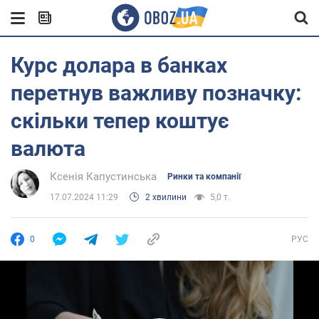
Курс долара в банках
перетнув важливу позначку:
скільки тепер коштує
валюта
Ксенія Капустинська
Ринки та компанії
17.07.2024 11:29
2 хвилини
5,0 т.
0
РУС