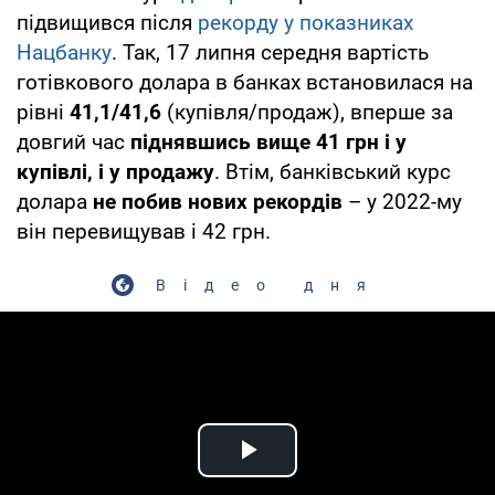
підвищився після
рекорду у показниках
Нацбанку
. Так, 17 липня середня вартість
готівкового долара в банках встановилася на
рівні
41,1/41,6
(купівля/продаж), вперше за
довгий час
піднявшись вище 41 грн і у
купівлі, і у продажу
. Втім, банківський курс
долара
не побив нових рекордів
– у 2022-му
він перевищував і 42 грн.
Відео дня
Play Video