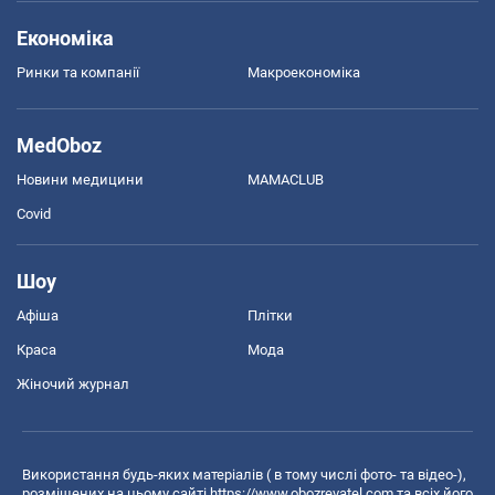
Економіка
Ринки та компанії
Макроекономіка
MedOboz
Новини медицини
MAMACLUB
Covid
Шоу
Афіша
Плітки
Краса
Мода
Жіночий журнал
Використання будь-яких матеріалів ( в тому числі фото- та відео-),
розміщених на цьому сайті
https://www.obozrevatel.com
та всіх його