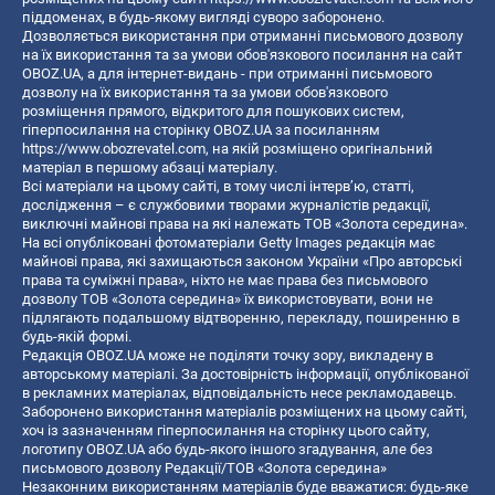
піддоменах, в будь-якому вигляді суворо заборонено.
Дозволяється використання при отриманні письмового дозволу
на їх використання та за умови обов'язкового посилання на сайт
OBOZ.UA, а для інтернет-видань - при отриманні письмового
дозволу на їх використання та за умови обов'язкового
розміщення прямого, відкритого для пошукових систем,
гіперпосилання на сторінку OBOZ.UA за посиланням
https://www.obozrevatel.com
, на якій розміщено оригінальний
матеріал в першому абзаці матеріалу.
Всі матеріали на цьому сайті, в тому числі інтерв’ю, статті,
дослідження – є службовими творами журналістів редакції,
виключні майнові права на які належать ТОВ «Золота середина».
На всі опубліковані фотоматеріали Getty Images редакція має
майнові права, які захищаються законом України «Про авторські
права та суміжні права», ніхто не має права без письмового
дозволу ТОВ «Золота середина» їх використовувати, вони не
підлягають подальшому відтворенню, перекладу, поширенню в
будь-якій формі.
Редакція OBOZ.UA може не поділяти точку зору, викладену в
авторському матеріалі. За достовірність інформації, опублікованої
в рекламних матеріалах, відповідальність несе рекламодавець.
Заборонено використання матеріалів розміщених на цьому сайті,
хоч із зазначенням гіперпосилання на сторінку цього сайту,
логотипу OBOZ.UA або будь-якого іншого згадування, але без
письмового дозволу Редакції/ТОВ «Золота середина»
Незаконним використанням матеріалів буде вважатися: будь-яке