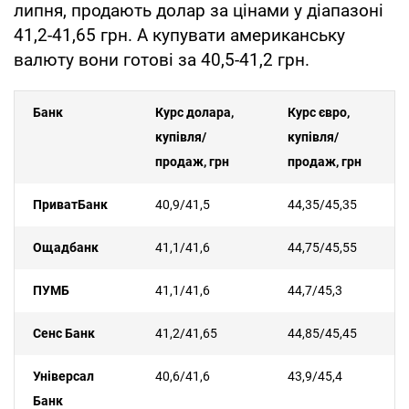
липня, продають долар за цінами у діапазоні
41,2-41,65 грн. А купувати американську
валюту вони готові за 40,5-41,2 грн.
Банк
Курс долара,
Курс євро,
купівля/
купівля/
продаж, грн
продаж, грн
ПриватБанк
40,9/41,5
44,35/45,35
Ощадбанк
41,1/41,6
44,75/45,55
ПУМБ
41,1/41,6
44,7/45,3
Сенс Банк
41,2/41,65
44,85/45,45
Універсал
40,6/41,6
43,9/45,4
Банк