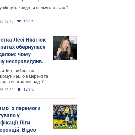
есивний" рак
 лікарі не надали цьому належної
16,2 т.
26 12:46
устка Лесі Нікітюк
рпатах обернулася
далом: чому
чу несправедливо
йтили
нитість вийшла на
комунікацію в мережі та
вила всі крапки над "і"
12,9 т.
26 17:32
амо" з перемоги
тувало у
фікації Ліги
еренцій. Відео