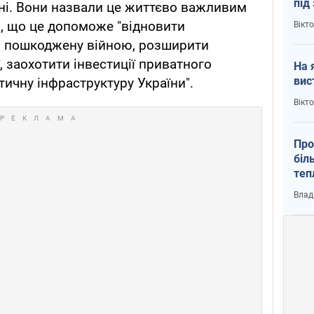
під
їні. Вони назвали це життєво важливим
кри
, що це допоможе "відновити
Вікт
у, пошкоджену війною, розширити
 заохотити інвестиції приватного
На 
вис
тичну інфраструктуру України".
Вікт
Про
біл
теп
від
Влад
у К