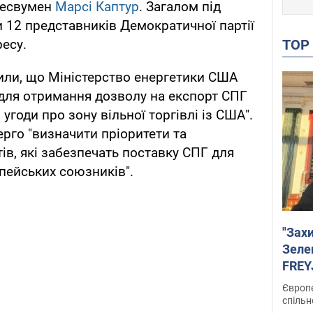
гресвумен
Марсі Каптур
. Загалом під
12 представників Демократичної партії
TO
ресу.
или, що Міністерство енергетики США
для отримання дозволу на експорт СПГ
 угоди про зону вільної торгівлі із США".
рго "визначити пріоритети та
ів, які забезпечать поставку СПГ для
опейських союзників".
"Зах
Зеле
FREYJ
підтр
Європе
спільн