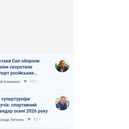
атаки Сил оборони
аїни скоротили
порт російських
топродуктів
2,3 т.
ій Клименко
 супертурніри
учіх: спортивний
ендар осені 2026 року
6,5 т.
сандр Липенко