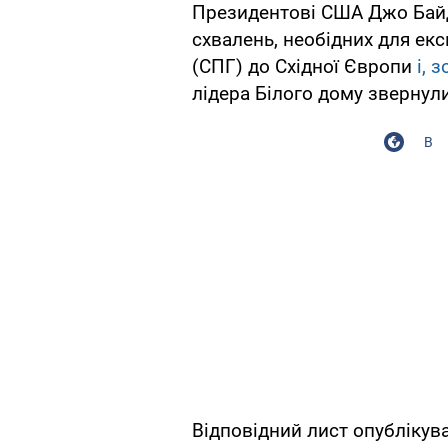
Президентові США Джо Бай
схвалень, необідних для ек
(СПГ) до Східної Європи
і, 
лідера Білого дому звернул
В
Відповідний лист опублікува