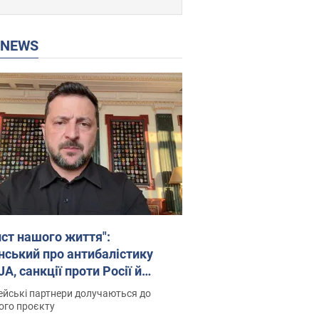
P NEWS
ист нашого життя":
нський про антибалістику
A, санкції проти Росії й
имку аграріїв. Відео
йські партнери долучаються до
ого проєкту