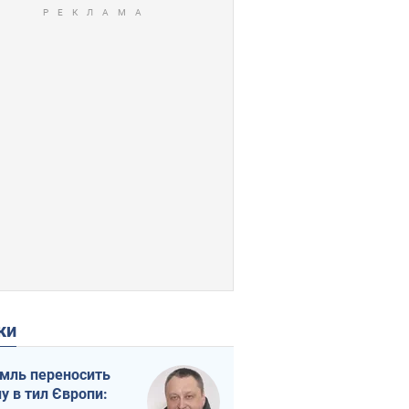
ки
мль переносить
ну в тил Європи: