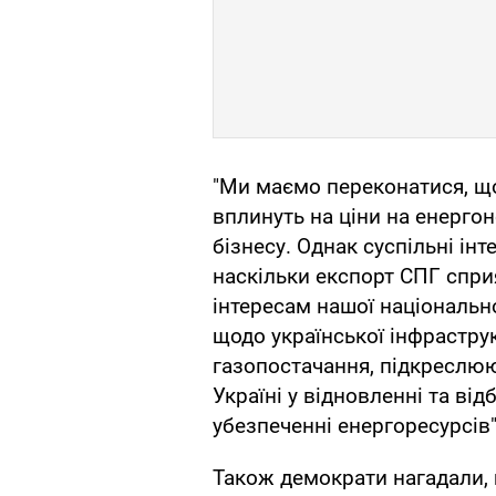
"Ми маємо переконатися, що
вплинуть на ціни на енергон
бізнесу. Однак суспільні ін
наскільки експорт СПГ сприя
інтересам нашої національної
щодо української інфрастру
газопостачання, підкреслюю
Україні у відновленні та від
убезпеченні енергоресурсів",
Також демократи нагадали, 