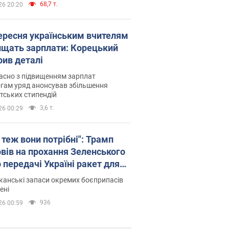
68,7 т.
26 20:20
вересня українським вчителям
ищать зарплати: Корецький
рив деталі
асно з підвищенням зарплат
гам уряд анонсував збільшення
тських стипендій
3,6 т.
26 00:29
 теж вони потрібні": Трамп
овів на прохання Зеленського
 передачі Україні ракет для
ot
анські запаси окремих боєприпасів
ені
936
26 00:59