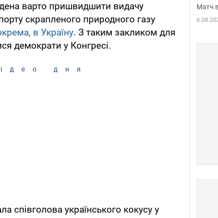
дена варто пришвидшити видачу
Матч в
спорту скрапленого природного газу
6.08.20
зокрема, в Україну
. З таким закликом для
ися демократи у Конгресі.
ідео дня
ла співголова українського кокусу у