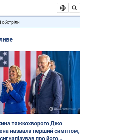
і обстріли
ливе
ина тяжкохворого Джо
ена назвала перший симптом,
 сигналізував про його