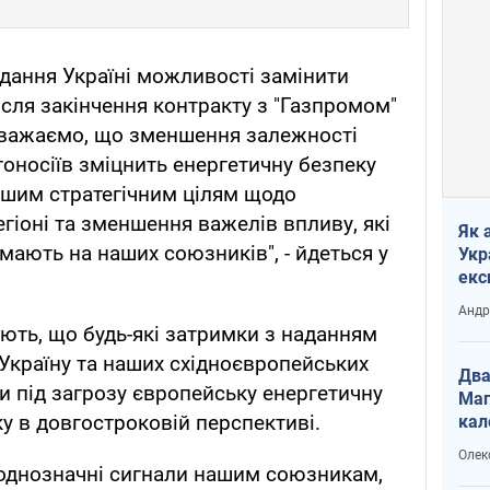
дання Україні можливості замінити
ісля закінчення контракту з "Газпромом"
 вважаємо, що зменшення залежності
гоносіїв зміцнить енергетичну безпеку
ршим стратегічним цілям щодо
гіоні та зменшення важелів впливу, які
Як 
, мають на наших союзників", - йдеться у
Укр
екс
наф
Андр
ють, що будь-які затримки з наданням
Україну та наших східноєвропейських
Два
 під загрозу європейську енергетичну
Маг
ку в довгостроковій перспективі.
кал
Олек
еоднозначні сигнали нашим союзникам,