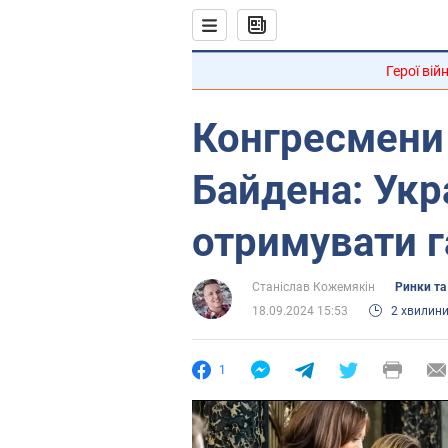
Герої вій
Конгресмени 
Байдена: Укр
отримувати г
Станіслав Кожемякін
Ринки та
18.09.2024 15:53
2 хвилин
1