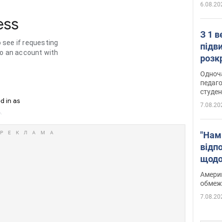
6.08.20
З 1 
підв
розк
Одноч
педаго
студен
7.08.20
"Нам
відп
щодо
Patri
Америк
обмеж
7.08.20