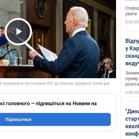
"агр
Спершу
уваги
6.08.20
Play Video
Відп
у Ка
скан
веду
захе
Знаме
пряму 
розста
6.08.20
сі головного — підпишіться на Новини на
"Дин
стар
Підписатися
квалі
конф