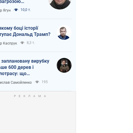
 загрозою
тична логістика
10,0 т.
ор Ягун
якому боці історії
тупає Дональд Трамп?
8,3 т.
ор Каспрук
 заплановану вирубку
ьше 600 дерев і
лотрасу: що
бувається на Теремках
195
ислав Самойленко
иєві