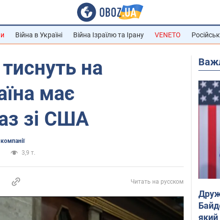
ни
Війна в Україні
Війна Ізраїлю та Ірану
VENETO
Російськ
Важ
тиснуть на
аїна має
аз зі США
 компанії
и
3,9 т.
Читать на русском
Друж
Байд
який