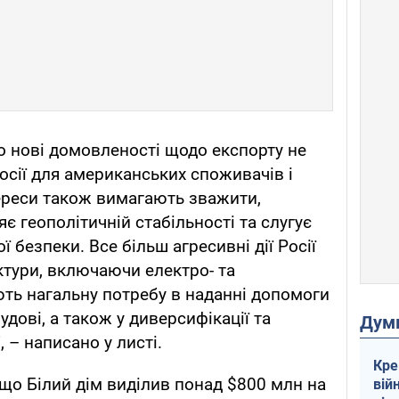
 нові домовленості щодо експорту не
осії для американських споживачів і
тереси також вимагають зважити,
є геополітичній стабільності та слугує
 безпеки. Все більш агресивні дії Росії
ктури, включаючи електро- та
ть нагальну потребу в наданні допомоги
будові, а також у диверсифікації та
Дум
 – написано у листі.
Кре
що Білий дім виділив понад $800 млн на
вій