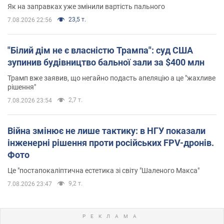
Як на заправках уже змінили вартість пального
23,5 т.
7.08.2026 22:56
"Білий дім не є власністю Трампа": суд США
зупинив будівництво бальної зали за $400 млн
Трамп вже заявив, що негайно подасть апеляцію а це "жахливе
рішення"
2,7 т.
7.08.2026 23:54
Війна змінює не лише тактику: в НГУ показали
інженерні рішення проти російських FPV-дронів.
Фото
Це "постапокаліптична естетика зі світу "Шаленого Макса"
9,2 т.
7.08.2026 23:47