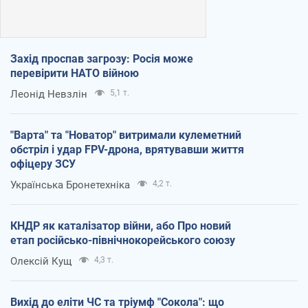
Захід проспав загрозу: Росія може
перевірити НАТО війною
Леонід Невзлін
5,1 т.
"Варта" та "Новатор" витримали кулеметний
обстріл і удар FPV-дрона, врятувавши життя
офіцеру ЗСУ
Українська Бронетехніка
4,2 т.
КНДР як каталізатор війни, або Про новий
етап російсько-північнокорейського союзу
Олексій Кущ
4,3 т.
Вихід до еліти ЧС та тріумф "Сокола": що