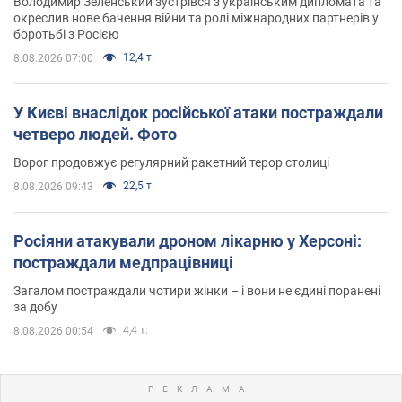
Володимир Зеленський зустрівся з українським дипломата та
окреслив нове бачення війни та ролі міжнародних партнерів у
боротьбі з Росією
12,4 т.
8.08.2026 07:00
У Києві внаслідок російської атаки постраждали
четверо людей. Фото
Ворог продовжує регулярний ракетний терор столиці
22,5 т.
8.08.2026 09:43
Росіяни атакували дроном лікарню у Херсоні:
постраждали медпрацівниці
Загалом постраждали чотири жінки – і вони не єдині поранені
за добу
4,4 т.
8.08.2026 00:54