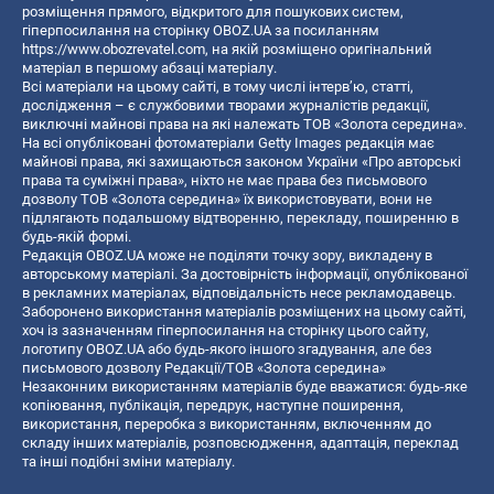
розміщення прямого, відкритого для пошукових систем,
гіперпосилання на сторінку OBOZ.UA за посиланням
https://www.obozrevatel.com
, на якій розміщено оригінальний
матеріал в першому абзаці матеріалу.
Всі матеріали на цьому сайті, в тому числі інтерв’ю, статті,
дослідження – є службовими творами журналістів редакції,
виключні майнові права на які належать ТОВ «Золота середина».
На всі опубліковані фотоматеріали Getty Images редакція має
майнові права, які захищаються законом України «Про авторські
права та суміжні права», ніхто не має права без письмового
дозволу ТОВ «Золота середина» їх використовувати, вони не
підлягають подальшому відтворенню, перекладу, поширенню в
будь-якій формі.
Редакція OBOZ.UA може не поділяти точку зору, викладену в
авторському матеріалі. За достовірність інформації, опублікованої
в рекламних матеріалах, відповідальність несе рекламодавець.
Заборонено використання матеріалів розміщених на цьому сайті,
хоч із зазначенням гіперпосилання на сторінку цього сайту,
логотипу OBOZ.UA або будь-якого іншого згадування, але без
письмового дозволу Редакції/ТОВ «Золота середина»
Незаконним використанням матеріалів буде вважатися: будь-яке
копiювання, публiкацiя, передрук, наступне поширення,
використання, переробка з використанням, включенням до
складу інших матеріалів, розповсюдження, адаптація, переклад
та інші подібні зміни матеріалу.