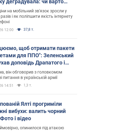
ку деградувала: чи варто
житись на ціни
іни на мобільний зв'язок зросли у
 разів і як поліпшити якість інтернету
ефоні
37,8 т.
26 12:00
цюємо, щоб отримати пакети
кетами для ППО": Зеленський
ухав доповідь Драпатого і
сував нові кроки
а, він обговорив з головкомом
і питання в українській армії
1,3 т.
26 14:51
упованій Ялті прогриміли
жні вибухи: валить чорний
Фото і відео
 ймовірно, опинилося під атакою