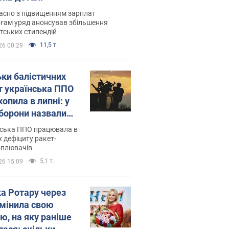
асно з підвищенням зарплат
гам уряд анонсував збільшення
тських стипендій
11,5 т.
26 00:29
ьки балістичних
т українська ППО
опила в липні: у
борони назвали
у
нська ППО працювала в
 дефіциту ракет-
оплювачів
5,1 т.
26 15:09
ка Ротару через
змінила свою
ю, на яку раніше