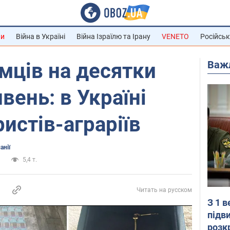
ни
Війна в Україні
Війна Ізраїлю та Ірану
VENETO
Російськ
Важ
мців на десятки
вень: в Україні
истів-аграріїв
анії
и
5,4 т.
Читать на русском
З 1 
підв
розк