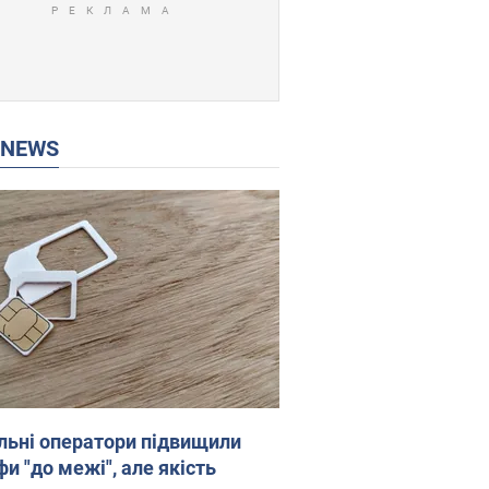
P NEWS
льні оператори підвищили
и "до межі", але якість