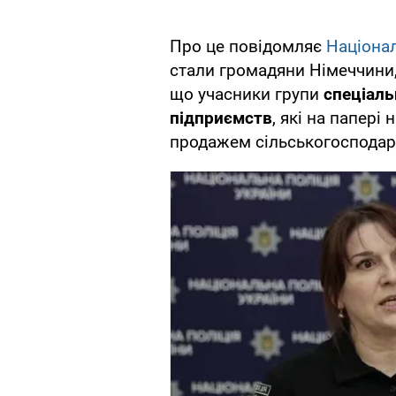
Про це повідомляє
Націонал
стали громадяни Німеччини, 
що учасники групи
спеціаль
підприємств
, які на папер
продажем сільськогосподарс