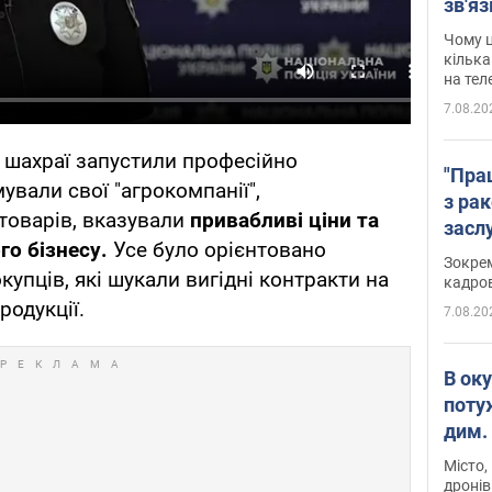
зв'яз
скар
Чому ц
кілька
на тел
7.08.20
 шахраї запустили професійно
"Пра
вали свої "агрокомпанії",
з ра
товарів, вказували
привабливі ціни та
засл
о бізнесу.
Усе було орієнтовано
анон
Зокрем
упців, які шукали вигідні контракти на
кадров
родукції.
7.08.20
В ок
поту
дим. 
Місто,
дронів