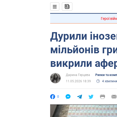
Герої вій
Дурили інозе
мільйонів гри
викрили афер
Дарина Герцева
Ринки та комп
11.05.2026 18:39
4 хвилин
0