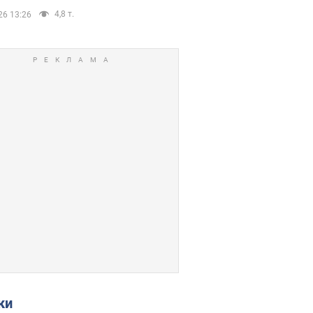
4,8 т.
26 13:26
ки