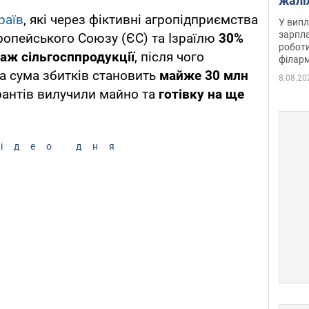
жалі
отри
раїв
, які через фіктивні агропідприємства
У випл
зарпла
опейського Союзу (ЄС) та Ізраїлю
30%
роботи
аж сільгосппродукції
, після чого
філарм
а сума збитків становить
майже 30 млн
8.08.20
гурантів вилучили майно та
готівку на ще
ідео дня