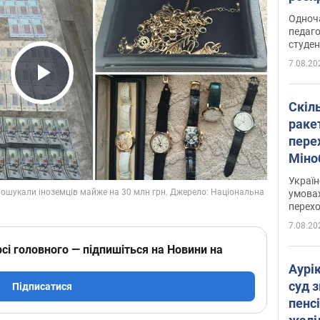
Одноч
педаго
студен
7.08.20
Play Video
Скіл
раке
перех
Міно
цифр
Украї
умовах
перех
7.08.20
сі головного — підпишіться на Новини на
Аурі
суд 
Підписатися
пенсі