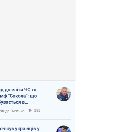
ід до еліти ЧС та
умф "Сокола": що
бувається в
аїнському хокеї
282
сандр Липенко
очікує українців у