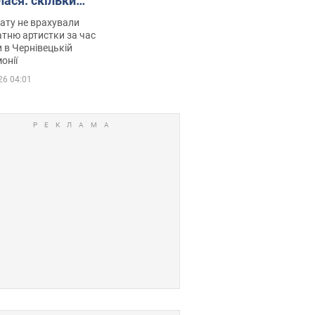
лася: скільки
мувала співачка
ату не врахували
тню артистки за час
 в Чернівецькій
онії
26 04:01