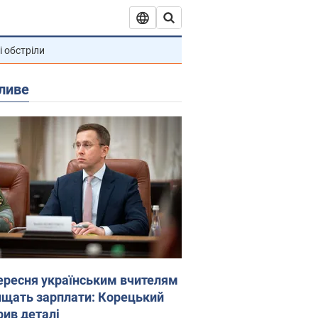
і обстріли
ливе
вересня українським вчителям
ищать зарплати: Корецький
рив деталі