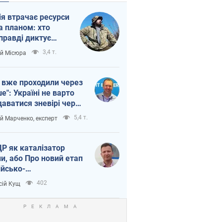
ія втрачає ресурси
а планом: хто
правді диктує
п війни
3,4 т.
ій Місюра
 вже проходили через
ше": Україні не варто
даватися зневірі через
етний терор
5,4 т.
ій Марченко, експерт
Р як каталізатор
ни, або Про новий етап
ійсько-
нічнокорейського
402
сій Кущ
зу