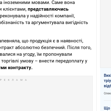
ма іноземними мовами. Саме вона
и клієнтами,
представляючись
реконувала у надійності компанії,
бізнаність та аргументувала вигідність
апевняла, що продукція є в наявності,
нтракт абсолютно безпечний. Після того,
валися на угоду, їм пропонували
 торгівлі умову – внести передоплату у
уми контракту.
Вих
трі
від
укр
Олек
Що 