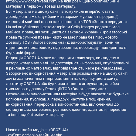
https://www.obozrevatel.com
, на якій розміщено оригінальний
матеріал в першому абзаці матеріалу.
Всі матеріали на цьому сайті, в тому числі інтерв’ю, статті,
дослідження – є службовими творами журналістів редакції,
виключні майнові права на які належать ТОВ «Золота середина».
На всі опубліковані фотоматеріали Getty Images редакція має
майнові права, які захищаються законом України «Про авторські
права та суміжні права», ніхто не має права без письмового
дозволу ТОВ «Золота середина» їх використовувати, вони не
підлягають подальшому відтворенню, перекладу, поширенню в
будь-якій формі.
Редакція OBOZ.UA може не поділяти точку зору, викладену в
авторському матеріалі. За достовірність інформації, опублікованої
в рекламних матеріалах, відповідальність несе рекламодавець.
Заборонено використання матеріалів розміщених на цьому сайті,
хоч із зазначенням гіперпосилання на сторінку цього сайту,
логотипу OBOZ.UA або будь-якого іншого згадування, але без
письмового дозволу Редакції/ТОВ «Золота середина»
Незаконним використанням матеріалів буде вважатися: будь-яке
копiювання, публiкацiя, передрук, наступне поширення,
використання, переробка з використанням, включенням до
складу інших матеріалів, розповсюдження, адаптація, переклад
та інші подібні зміни матеріалу.
Назва онлайн медіа — «OBOZ.UA»
- суб'єкт у сфері онлайн медіа;