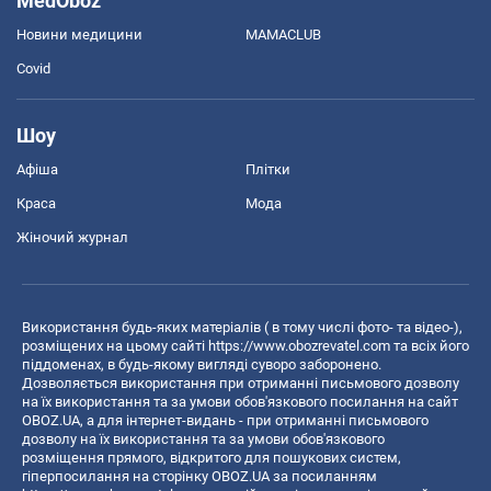
MedOboz
Новини медицини
MAMACLUB
Covid
Шоу
Афіша
Плітки
Краса
Мода
Жіночий журнал
Використання будь-яких матеріалів ( в тому числі фото- та відео-),
розміщених на цьому сайті
https://www.obozrevatel.com
та всіх його
піддоменах, в будь-якому вигляді суворо заборонено.
Дозволяється використання при отриманні письмового дозволу
на їх використання та за умови обов'язкового посилання на сайт
OBOZ.UA, а для інтернет-видань - при отриманні письмового
дозволу на їх використання та за умови обов'язкового
розміщення прямого, відкритого для пошукових систем,
гіперпосилання на сторінку OBOZ.UA за посиланням