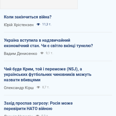
Коли закінчиться війна?
Юрій Хрістензен
11,3 т.
Україна вступила в надзвичайний
економічний стан. Чи є світло вкінці тунелю?
Вадим Денисенко
9,1 т.
Чий буде Крим, той і переможе (NSJ), а
українських футбольних чиновників можуть
назвати вбивцями
Олександр Кірш
8,7 т.
Захід проспав загрозу: Росія може
перевірити НАТО війною
9,3 т.