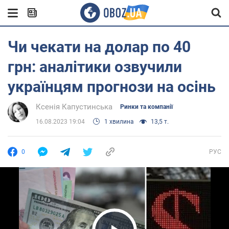
Чи чекати на долар по 40
грн: аналітики озвучили
українцям прогнози на осінь
Ксенія Капустинська
Ринки та компанії
16.08.2023 19:04
1 хвилина
13,5 т.
0
РУС