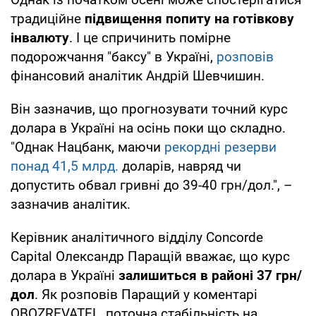
традиційне
підвищення попиту на готівкову
інвалюту
. І це спричинить помірне
подорожчання "баксу" в Україні,
розповів
фінансовий аналітик Андрій Шевчишин.
Він зазначив, що прогнозувати точний курс
долара в Україні на осінь поки що складно.
"Однак Нацбанк, маючи
рекордні резерви
понад 41,5 млрд.
доларів, навряд чи
допустить обвал гривні до 39-40 грн/дол.", –
зазначив аналітик.
Керівник аналітичного відділу Concorde
Capital Олександр Паращій вважає, що курс
долара в Україні
залишиться в районі 37 грн/
дол
. Як розповів Паращий у коментарі
OBOZREVATEL, поточна стабільність на