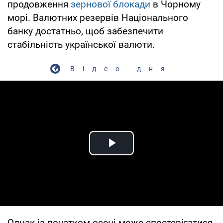
продовження
зернової блокади
в Чорному
морі. Валютних резервів Національного
банку достатньо, щоб забезпечити
стабільність української валюти.
Відео дня
Play Video
Однак із початком осені може спостерігатися