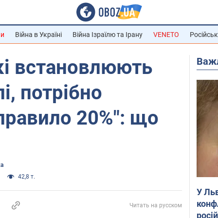
ни
Війна в Україні
Війна Ізраїлю та Ірану
VENETO
Російськ
Важ
кі встановлюють
і, потрібно
правило 20%": що
а
42,8 т.
У Ль
конф
Читать на русском
росі