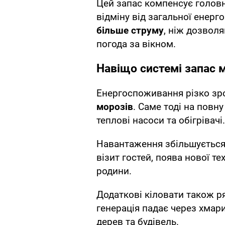
Цей запас компенсує головн
відміну від загальної енерг
більше струму
, ніж дозвол
погода за вікном.
Навіщо системі запас м
Енергоспоживання різко зр
морозів
. Саме тоді на повн
теплові насоси та обігрівачі.
Навантаження збільшується 
візит гостей, поява нової т
родини.
Додаткові кіловати також ря
генерація падає через хмари,
дерев та будівель.