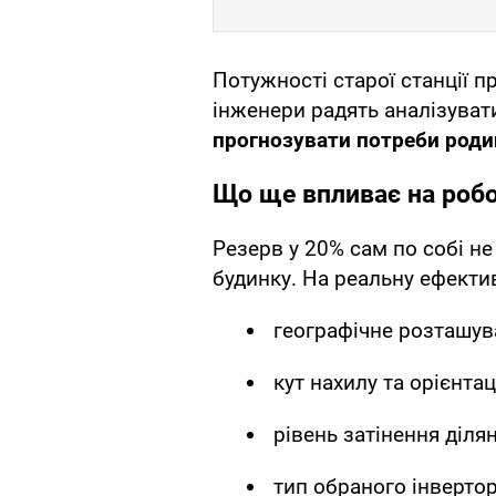
Потужності старої станції п
інженери радять аналізувати
прогнозувати потреби родин
Що ще впливає на робо
Резерв у 20% сам по собі н
будинку. На реальну ефекти
географічне розташува
кут нахилу та орієнта
рівень затінення ділян
тип обраного інвертор