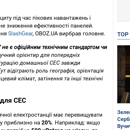
циту під час пікових навантажень і
не зниження ефективності панелей.
ння
SlashGear
, OBOZ.UA вирбрав головне.
TO
 не є офіційним технічним стандартом чи
ручний орієнтир для попередніх
ігурацію домашньої СЕС завжди
ут відіграють роль географія, орієнтація
сцевий клімат, затінення та інші технічні
 для СЕС
Зеле
нячної електростанції має перевищувати
Сербі
у приблизно на
20%
. Наприклад:
якщо
Вучи