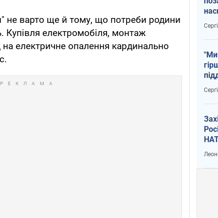
поз
нас
" не варто ще й тому, що потреби родини
тем
Серг
. Купівля електромобіля, монтаж
д на електричне опалення кардинально
"Ми
с.
гір
під
рак
Серг
Зах
Рос
НАТ
Леон