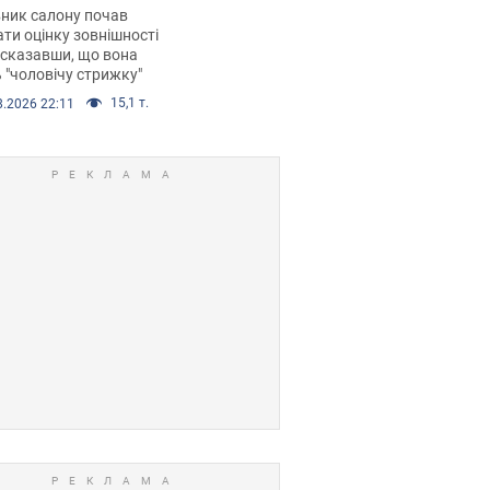
 хімієтерапії,
ник салону почав
орівся скандал.
ти оцінку зовнішності
 сказавши, що вона
 "чоловічу стрижку"
15,1 т.
8.2026 22:11