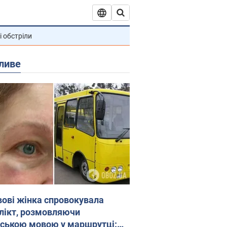
і обстріли
ливе
вові жінка спровокувала
лікт, розмовляючи
йською мовою у маршрутці: