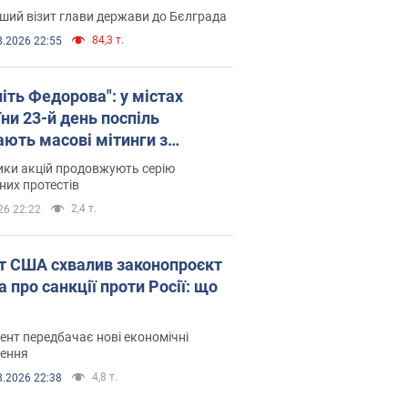
ший візит глави держави до Бєлграда
84,3 т.
8.2026 22:55
іть Федорова": у містах
ни 23-й день поспіль
ають масові мітинги з
онками. Фото і відео
ики акцій продовжують серію
их протестів
2,4 т.
26 22:22
т США схвалив законопроєкт
 про санкції проти Росії: що
нт передбачає нові економічні
ення
4,8 т.
8.2026 22:38