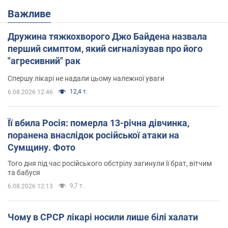
Важливе
Дружина тяжкохворого Джо Байдена назвала
перший симптом, який сигналізував про його
"агресивний" рак
Спершу лікарі не надали цьому належної уваги
12,4 т.
6.08.2026 12:46
Її вбила Росія: померла 13-річна дівчинка,
поранена внаслідок російської атаки на
Сумщину. Фото
Того дня під час російського обстрілу загинули її брат, вітчим
та бабуся
9,7 т.
6.08.2026 12:13
Чому в СРСР лікарі носили лише білі халати