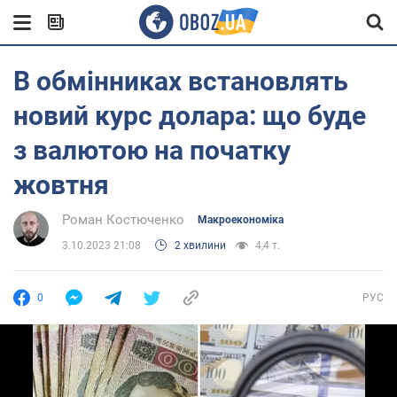
В обмінниках встановлять
новий курс долара: що буде
з валютою на початку
жовтня
Роман Костюченко
Mакроекономіка
3.10.2023 21:08
2 хвилини
4,4 т.
0
РУС