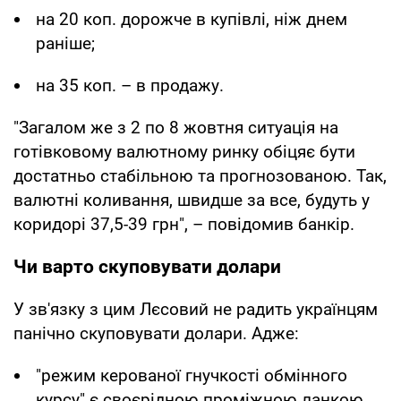
на 20 коп. дорожче в купівлі, ніж днем
раніше;
на 35 коп. – в продажу.
"Загалом же з 2 по 8 жовтня ситуація на
готівковому валютному ринку обіцяє бути
достатньо стабільною та прогнозованою. Так,
валютні коливання, швидше за все, будуть у
коридорі 37,5-39 грн", – повідомив банкір.
Чи варто скуповувати долари
У зв'язку з цим Лєсовий не радить українцям
панічно скуповувати долари. Адже:
"режим керованої гнучкості обмінного
курсу" є своєрідною проміжною ланкою