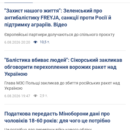
"Захист нашого життя": Зеленський про
антибалістику FREYJA, санкції проти Росії й
підтримку аграріїв. Відео
Європейські партнери долучаються до спільного проєкту
10,5 т.
6.08.2026 20:20
"Балістика вбиває людей": Сікорський закликав
обговорити перехоплення ворожих ракет над
Україною
Глава МЗС Польщі закликав до збиття російських ракет над
Україною
2,9 т.
6.08.2026 19:47
Податкова передасть Міноборони дані про
чоловіків 18-60 років: для чого це потрібно
Це потрібно для перевірки військового обліку