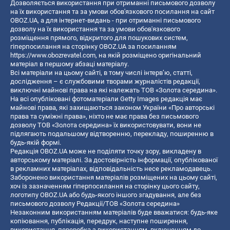
Дозволяється використання при отриманні письмового дозволу
на їх використання та за умови обов'язкового посилання на сайт
OBOZ.UA, а для інтернет-видань - при отриманні письмового
дозволу на їх використання та за умови обов'язкового
розміщення прямого, відкритого для пошукових систем,
гіперпосилання на сторінку OBOZ.UA за посиланням
https://www.obozrevatel.com
, на якій розміщено оригінальний
матеріал в першому абзаці матеріалу.
Всі матеріали на цьому сайті, в тому числі інтерв’ю, статті,
дослідження – є службовими творами журналістів редакції,
виключні майнові права на які належать ТОВ «Золота середина».
На всі опубліковані фотоматеріали Getty Images редакція має
майнові права, які захищаються законом України «Про авторські
права та суміжні права», ніхто не має права без письмового
дозволу ТОВ «Золота середина» їх використовувати, вони не
підлягають подальшому відтворенню, перекладу, поширенню в
будь-якій формі.
Редакція OBOZ.UA може не поділяти точку зору, викладену в
авторському матеріалі. За достовірність інформації, опублікованої
в рекламних матеріалах, відповідальність несе рекламодавець.
Заборонено використання матеріалів розміщених на цьому сайті,
хоч із зазначенням гіперпосилання на сторінку цього сайту,
логотипу OBOZ.UA або будь-якого іншого згадування, але без
письмового дозволу Редакції/ТОВ «Золота середина»
Незаконним використанням матеріалів буде вважатися: будь-яке
копiювання, публiкацiя, передрук, наступне поширення,
використання, переробка з використанням, включенням до