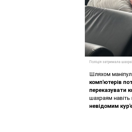
Шляхом маніпул
комп'ютерів по
переказувати к
шахраям навіть 
невідомим кур'