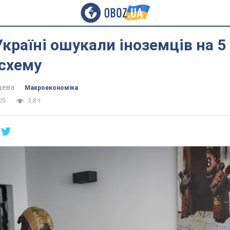
Україні ошукали іноземців на 5
 схему
цева
Mакроекономіка
05
3,8 т.