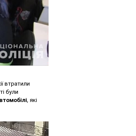
ії втратили
ті були
автомобілі
, які