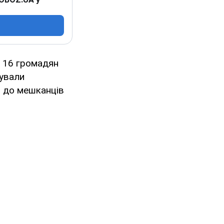
е 16 громадян
ували
и до мешканців