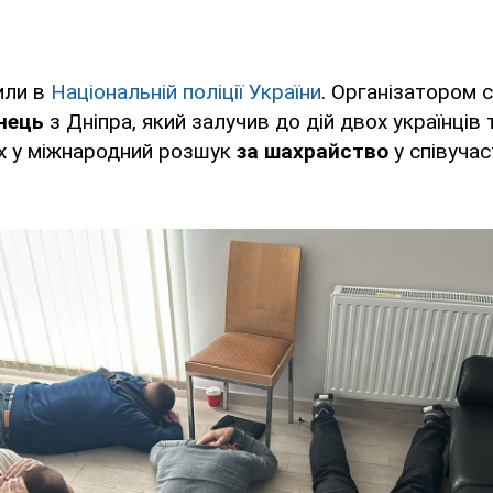
или в
Національній поліції України
. Організатором 
їнець
з Дніпра, який залучив до дій двох українців 
их у міжнародний розшук
за шахрайство
у співучас