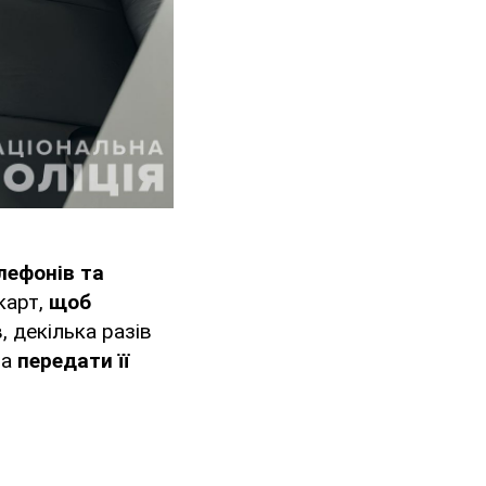
лефонів та
карт,
щоб
 декілька разів
та
передати її