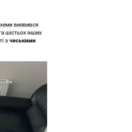
схеми виявився
та шістьох інших
ті з
чеськими