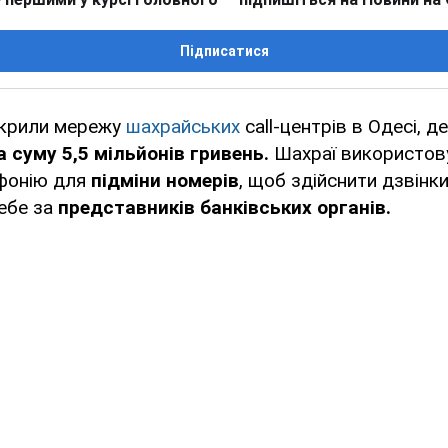
Підписатися
зкрили мережу
шахрайських
call-центрів в Одесі, д
 суму 5,5 мільйонів гривень.
Шахраї використов
фонію для
підміни номерів
, щоб здійснити дзвінк
ебе за
представників банківських органів.