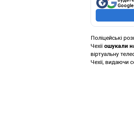
Google
Поліцейські ро
Чехії
ошукали на
віртуальну теле
Чехії, видаючи с