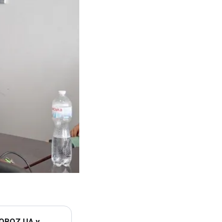
 OBOZ.UA у