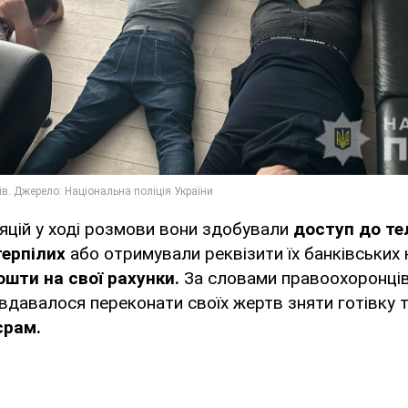
яцій у ході розмови вони здобували
доступ до те
терпілих
або отримували реквізити їх банківських 
ошти на свої рахунки.
За словами правоохоронців,
вдавалося переконати своїх жертв зняти готівку 
єрам.