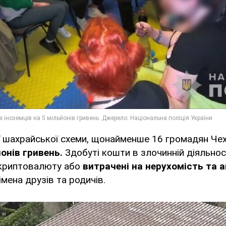
єї шахрайської схеми, щонайменше 16 громадян Чех
онів гривень.
Здобуті кошти в злочинній діяльнос
 криптовалюту або
витрачені на нерухомість та 
імена друзів та родичів.