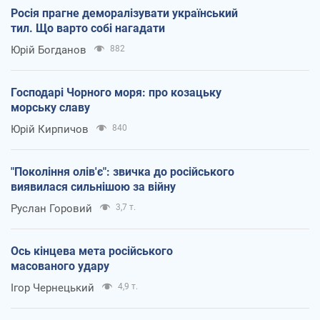
Росія прагне деморалізувати український
тил. Що варто собі нагадати
Юрій Богданов
882
Господарі Чорного моря: про козацьку
морську славу
Юрій Кирпичов
840
"Покоління олів'є": звичка до російського
виявилася сильнішою за війну
Руслан Горовий
3,7 т.
Ось кінцева мета російського
масованого удару
Ігор Чернецький
4,9 т.