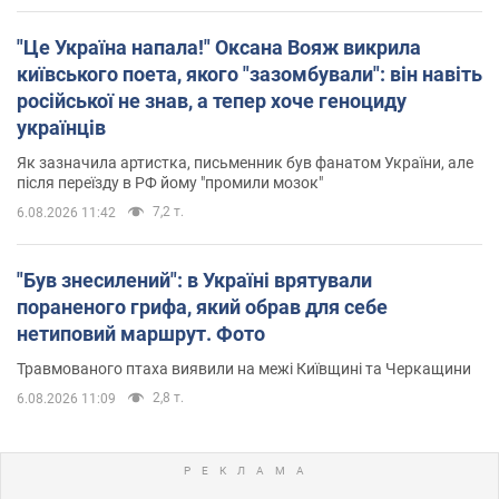
"Це Україна напала!" Оксана Вояж викрила
київського поета, якого "зазомбували": він навіть
російської не знав, а тепер хоче геноциду
українців
Як зазначила артистка, письменник був фанатом України, але
після переїзду в РФ йому "промили мозок"
7,2 т.
6.08.2026 11:42
"Був знесилений": в Україні врятували
пораненого грифа, який обрав для себе
нетиповий маршрут. Фото
Травмованого птаха виявили на межі Київщині та Черкащини
2,8 т.
6.08.2026 11:09