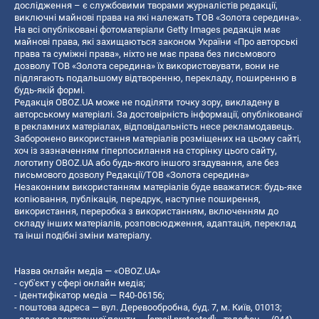
дослідження – є службовими творами журналістів редакції,
виключні майнові права на які належать ТОВ «Золота середина».
На всі опубліковані фотоматеріали Getty Images редакція має
майнові права, які захищаються законом України «Про авторські
права та суміжні права», ніхто не має права без письмового
дозволу ТОВ «Золота середина» їх використовувати, вони не
підлягають подальшому відтворенню, перекладу, поширенню в
будь-якій формі.
Редакція OBOZ.UA може не поділяти точку зору, викладену в
авторському матеріалі. За достовірність інформації, опублікованої
в рекламних матеріалах, відповідальність несе рекламодавець.
Заборонено використання матеріалів розміщених на цьому сайті,
хоч із зазначенням гіперпосилання на сторінку цього сайту,
логотипу OBOZ.UA або будь-якого іншого згадування, але без
письмового дозволу Редакції/ТОВ «Золота середина»
Незаконним використанням матеріалів буде вважатися: будь-яке
копiювання, публiкацiя, передрук, наступне поширення,
використання, переробка з використанням, включенням до
складу інших матеріалів, розповсюдження, адаптація, переклад
та інші подібні зміни матеріалу.
Назва онлайн медіа — «OBOZ.UA»
- суб'єкт у сфері онлайн медіа;
- ідентифікатор медіа — R40-06156;
- поштова адреса — вул. Деревообробна, буд. 7, м. Київ, 01013;