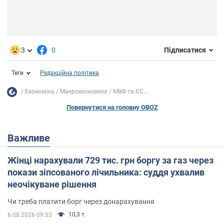
3
0
Підписатися
Теги
Редакційна політика
Економіка
Mакроекономіка
МВФ та ЄС...
Повернутися на головну OBOZ
Важливе
Жінці нарахували 729 тис. грн боргу за газ через
покази зіпсованого лічильника: суддя ухвалив
неочікуване рішення
Чи треба платити борг через донарахування
10,3 т.
6.08.2026 09:53