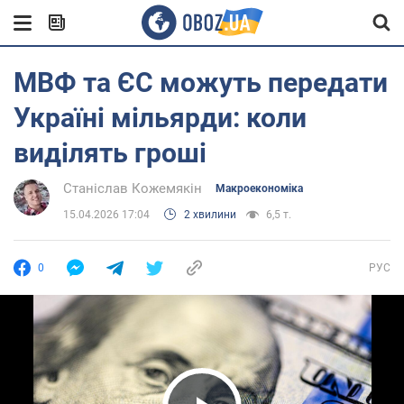
МВФ та ЄС можуть передати
Україні мільярди: коли
виділять гроші
Станіслав Кожемякін
Mакроекономіка
15.04.2026 17:04
2 хвилини
6,5 т.
0
РУС