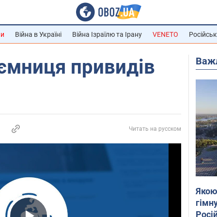
ни
Війна в Україні
Війна Ізраїлю та Ірану
VENETO
Російськ
Важ
ємниця привидів
Читать на русском
Якою
гімну
Росій