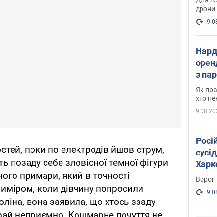
дрони
9.0
Нард
оренд
з па
де п
Як пра
хто не
9.08.20
Росі
стей, поки по електродів йшов струм,
сусід
ть позаду себе зловісної темної фігури
Харко
ного примари, який в точності
пост
Ворог 
риміром, коли дівчину попросили
9.0
коліна, вона заявила, що хтось ззаду
 вкрай неприємно. Кошмарне почуття не