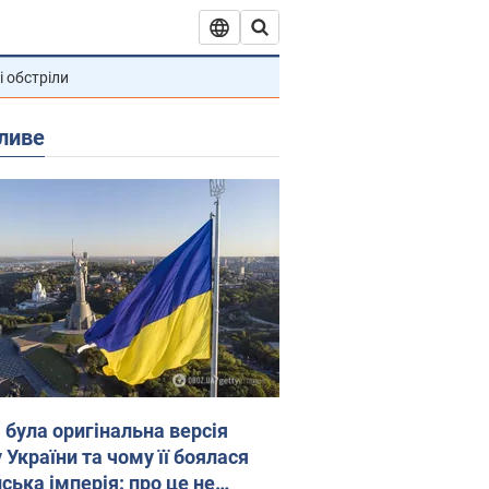
і обстріли
ливе
 була оригінальна версія
 України та чому її боялася
ська імперія: про це не