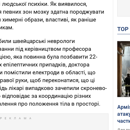
 людської психіки. Як виявилося,
я певних зон мозку здатна породжувати
химерні образи, властиві, як раніше
икам.
TO
били швейцарські неврологи
озанни під керівництвом професора
ією, яка повинна була позбавити 22-
их епілептичних припадків, доктора
 помістили електроди в області, що
правої руки, щоб переконатися, що ці
дь лікарі випадково зачепили скронево-
що відповідає за координацію різних
явлення про положення тіла в просторі.
Армі
атаку
части
Фото
Для те