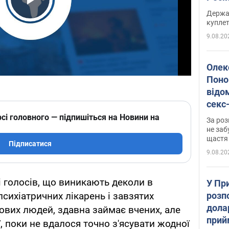
розп
Play Video
Держа
куплет
9.08.20
Олек
Поно
відо
секс
який
сі головного — підпишіться на Новини на
За роз
маю
не заб
щастя
Підписатися
9.08.20
і голосів, що виникають деколи в
У Пр
розпо
психіатричних лікарень і завзятих
дола
рових людей, здавна займає вчених, але
прий
, поки не вдалося точно з'ясувати жодної