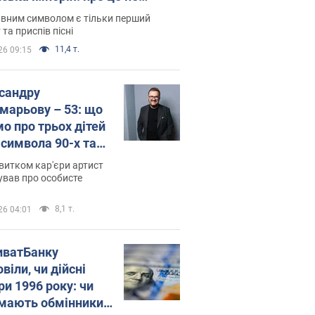
овідають у школі
вним символом є тільки перший
 та приспів пісні
11,4 т.
26 09:15
сандру
марьову – 53: що
мо про трьох дітей
-символа 90-х та
 вигляд вони
витком кар'єри артист
ть
ував про особисте
8,1 т.
26 04:01
иватБанку
віли, чи дійсні
ри 1996 року: чи
мають обмінники