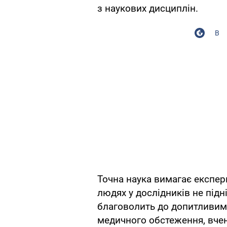
з наукових дисциплін.
В
Точна наука вимагає експери
людях у дослідників не під
благоволить до допитливим у
медичного обстеження, вче