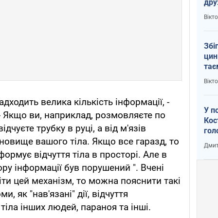
др
пер
Вікт
зал
Ки
Збі
цин
тає
Пут
Вікт
адходить велика кількість інформації, -
У п
 Якщо ви, наприклад, розмовляєте по
Кос
ідчуєте трубку в руці, а від м'язів
гол
новище вашого тіла. Якщо все гаразд, то
пас
Дмит
оку
ормує відчуття тіла в просторі. Але в
ру інформації був порушений ". Вчені
ти цей механізм, то можна пояснити такі
, як "нав'язані" дії, відчуття
тіла інших людей, параноя та інші.