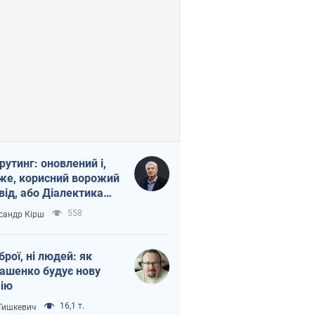
рутинг: оновлений і,
же, корисний ворожий
від, або Діалектика
агливого боягузтва
558
сандр Кірш
зброї, ні людей: як
ашенко будує нову
ію
16,1 т.
 Тишкевич