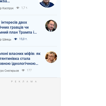
ужба
етворюється на
1,7 т.
ор Каспрук
ежність Росії від
таю
г інтересів двох
ічних гравців чи
мний план Трампа і
іна?
15,0 т.
ор Швець
олоні власних міфів: як
тянтинівка стала
овною ідеологічною
ткою для російських
177
ро Снєгирьов
пантів