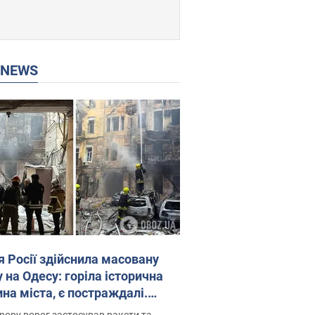
P NEWS
я Росії здійснила масовану
 на Одесу: горіла історична
на міста, є постраждалі.
 та відео
рору ворог застосував ракети та