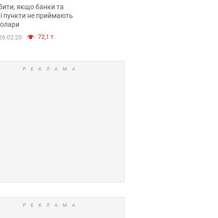
анки такі купюри
ити, якщо банки та
і пункти не приймають
долари
72,1 т.
26 02:20