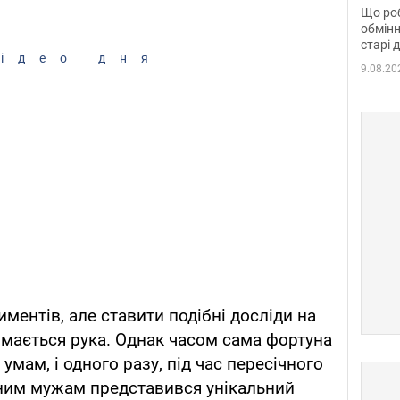
та б
Що роб
обмінн
старі 
ідео дня
9.08.20
ментів, але ставити подібні досліди на
німається рука. Однак часом сама фортуна
мам, і одного разу, під час пересічного
ним мужам представився унікальний