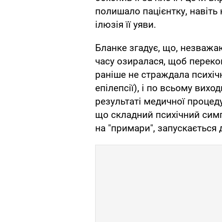
полишало пацієнтку, навіть 
ілюзія її уяви.
Бланке згадує, що, незважаю
часу озиралася, щоб переко
раніше не страждала психіч
епілепсії), і по всьому вихо
результаті медичної процед
що складний психічний симп
на "примари", запускається