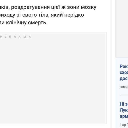
иків, роздратування цієї ж зони мозку
ходу зі свого тіла, який нерідко
 клінічну смерть.
Рек
схо
дос
виб
Олек
Ні 
Лук
арм
Ігар