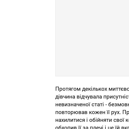
Протягом декількох миттєво
дівчина відчувала присутніс
невизначеної статі - безмов
повторював кожен її рух. П
нахилитися і обійняти свої 
обхопив її за плечі і це їй