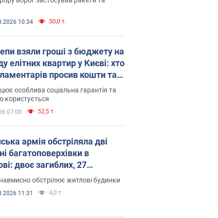
50,0 т.
8.2026 10:34
епи взяли гроші з бюджету на
у елітних квартир у Києві: хто
рламентарів просив кошти та
оселився
цює особлива соціальна гарантія та
ю користується
52,5 т.
26 07:00
йська армія обстріляла дві
ні багатоповерхівки в
ві: двоє загиблих, 27
раждалих
навмисно обстрілює житлові будинки
4,0 т.
8.2026 11:31