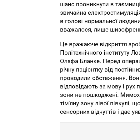
шанс проникнути в таємниці
звичайна електростимуляці
в голові нормальної людини 
вважалося, лише шизофрен
Це вражаюче відкриття зро
Політехнічного інституту Л
Олафа Бланке. Перед операц
річну пацієнтку від постійн
проводили обстеження. Вони
відповідають за мову і рух 
зони не пошкоджені. Мимохі
тім'яну зону лівої півкулі, 
сенсорних відчуттів і дає у