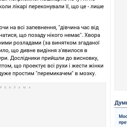
коли лікарі переконували її, що це - лише
чи на всі запевнення, "дівчина час від
натися, що позаду нікого немає". Хвора
ними розладами (за винятком згаданої
дило, що дивне видіння з'явилося в
ури. Дослідники прийшли до висновку,
том, що проектує всі рухи і жести жінки
 дуже простим "перемикачем" в мозку.
Дум
Мос
пре