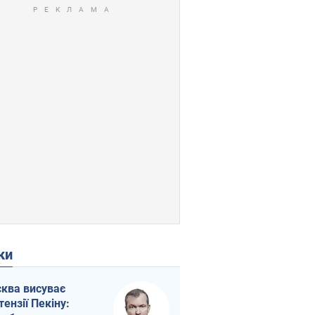
ки
ква висуває
тензії Пекіну: