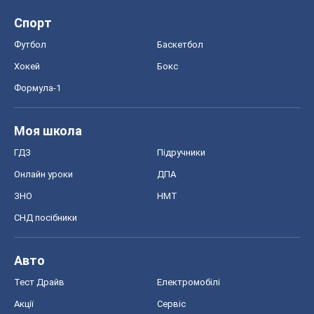
ГДЗ
Підручники
Онлайн уроки
ДПА
ЗНО
НМТ
СНД посібники
Авто
Тест Драйв
Електромобілі
Акції
Сервіс
Food Oboz
Рецепти
Напої
Дієти
Економіка