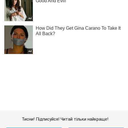
Тисни! Підписуйся! Читай тільки найкраще!
Підписатись
Підписатись
Курйози
Ожиріла американка прогавила...
Важливе