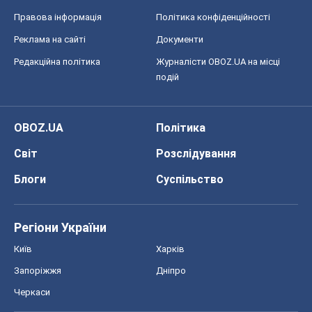
Світ
Розслідування
Блоги
Суспільство
Регіони України
Київ
Харків
Запоріжжя
Дніпро
Черкаси
Спорт
Футбол
Баскетбол
Хокей
Бокс
Формула-1
Моя школа