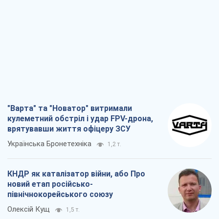
"Варта" та "Новатор" витримали
кулеметний обстріл і удар FPV-дрона,
врятувавши життя офіцеру ЗСУ
Українська Бронетехніка
1,2 т.
КНДР як каталізатор війни, або Про
новий етап російсько-
північнокорейського союзу
Олексій Кущ
1,5 т.
Вихід до еліти ЧС та тріумф "Сокола":
що відбувається в українському хокеї
Олександр Липенко
558
Що очікує українців у 2026–2028 роках?
Головні висновки з нових прогнозів від