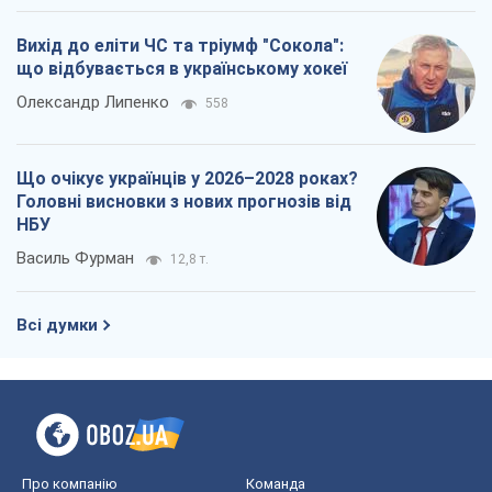
НБУ
Василь Фурман
12,8 т.
Всі думки
Про компанію
Команда
Правова інформація
Політика конфіденційності
Реклама на сайті
Документи
Редакційна політика
Журналісти OBOZ.UA на місці
подій
OBOZ.UA
Політика