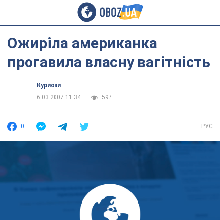
Ожиріла американка
прогавила власну вагітність
Курйози
6.03.2007 11:34
597
0
РУС