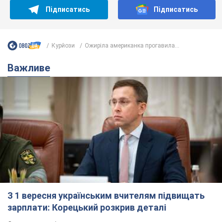
З 1 вересня українським вчителям підвищать
зарплати: Корецький розкрив деталі
Одночасно з підвищенням зарплат педагогам уряд
анонсував збільшення студентських стипендій
7.08.2026 00:29
12,2 т.
Скільки балістичних ракет
українська ППО перехопила в липні: у
Міноборони назвали цифру
Українська ППО працювала в умовах дефіциту