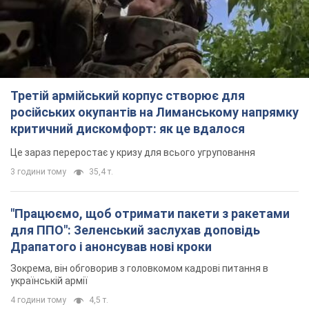
Це зараз переростає у кризу для всього угруповання
3 години тому
35,4 т.
"Працюємо, щоб отримати пакети з ракетами
для ППО": Зеленський заслухав доповідь
Драпатого і анонсував нові кроки
Зокрема, він обговорив з головкомом кадрові питання в
українській армії
4 години тому
4,5 т.
В окупованій Ялті прогриміли потужні вибухи:
валить чорний дим. Фото і відео
Місто, ймовірно, опинилося під атакою дронів
6 годин тому
7,2 т.