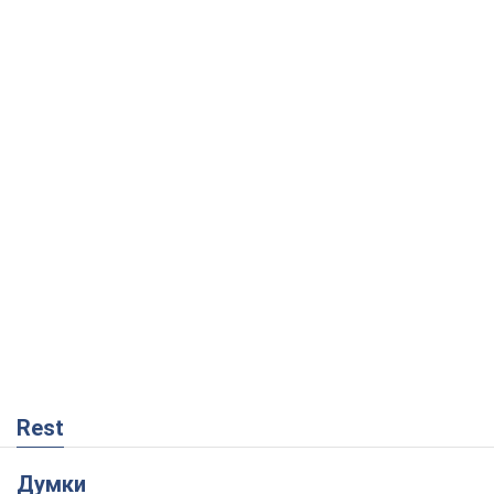
Rest
Думки
Росія втрачає ресурси поза планом: хто
насправді диктує темп війни
Сергій Місюра
5,4 т.
"Ми вже проходили через гірше": Україні
не варто піддаватися зневірі через