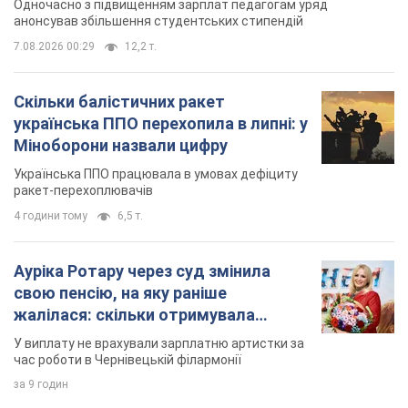
ракет-перехоплювачів
4 години тому
6,5 т.
Ауріка Ротару через суд змінила
свою пенсію, на яку раніше
жалілася: скільки отримувала
співачка
У виплату не врахували зарплатню артистки за
час роботи в Чернівецькій філармонії
за 9 годин