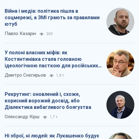
Війна і медіа: політика пішла в
соцмережі, а ЗМІ грають за правилами
ютуб
Павло Казарін
300
У полоні власних міфів: як
Костянтинівка стала головною
ідеологічною пасткою для російських
окупантів
Дмитро Снєгирьов
1,8 т.
Рекрутинг: оновлений і, схоже,
корисний ворожий досвід, або
Діалектика вибагливого боягузтва
Олександр Кірш
1,7 т.
Ні зброї, ні людей: як Лукашенко будує