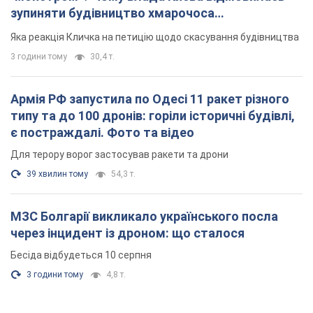
зупиняти будівництво хмарочоса
"московського вірянина"
Яка реакція Кличка на петицію щодо скасування будівництва
3 години тому
30,4 т.
Армія РФ запустила по Одесі 11 ракет різного
типу та до 100 дронів: горіли історичні будівлі,
є постраждалі. Фото та відео
Для терору ворог застосував ракети та дрони
39 хвилин тому
54,3 т.
МЗС Болгарії викликало українського посла
через інцидент із дроном: що сталося
Бесіда відбудеться 10 серпня
3 години тому
4,8 т.