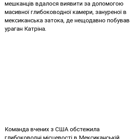
мешканців вдалося виявити за допомогою
масивної глибоководної камери, зануреної в
мексиканська затока, де нещодавно побував
ураган Катріна.
Команда вчених з США обстежила
глибоководні місцевості в Мексиканській