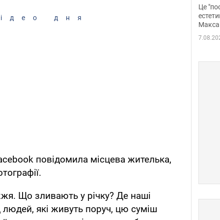
росі
Це "по
Фото
естети
ідео дня
Макса
7.08.20
Facebook повідомила місцева жителька,
тографії.
жя. Що зливають у річку? Де наші
 людей, які живуть поруч, цю суміш