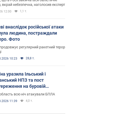
, вкрай небезпечна, наголосив експерт
1,1 т.
26 12:00
ві внаслідок російської атаки
нула людина, постраждали
еро. Фото
продовжує регулярний ракетний терор
і
28,8 т.
8.2026 10:23
на уразила Ільський і
нський НПЗ та пост
тереження на буровій
новці "Сиваш": Генштаб
область всю ніч атакували БПЛА
ив деталі. Фото і відео
4,0 т.
8.2026 11:39