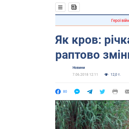
Герої вій
Як кров: річ
раптово змін
Новини
7.06.2018 12:11
12,0 т.
80