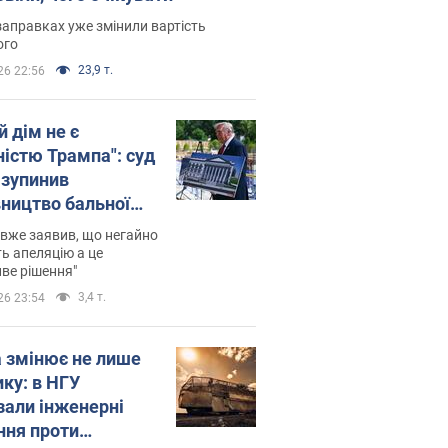
заправках уже змінили вартість
ого
23,9 т.
26 22:56
й дім не є
ністю Трампа": суд
зупинив
вництво бальної
 за $400 млн
вже заявив, що негайно
ь апеляцію а це
ве рішення"
3,4 т.
26 23:54
а змінює не лише
ику: в НГУ
зали інженерні
ння проти