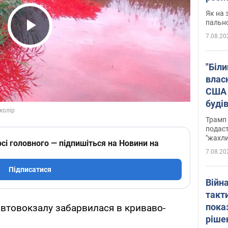
Як на 
пальн
7.08.20
Play Video
"Біли
влас
США 
буді
зали
Трамп 
подаст
"жахли
сі головного — підпишіться на Новини на
7.08.20
Підписатися
Війн
такт
пока
 автовокзалу забарвилася в криваво-
ріше