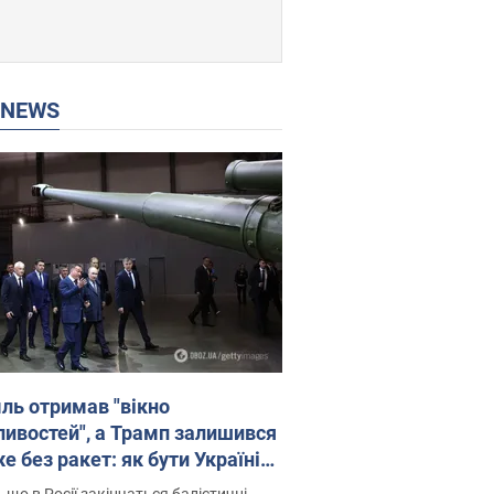
P NEWS
ль отримав "вікно
ивостей", а Трамп залишився
 без ракет: як бути Україні?
рв’ю з Мельником
 що в Росії закінчаться балістичні