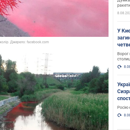
ракети
8.08.20
У Киє
заги
четв
Ворог 
столиц
8.0
Украї
Сизра
спос
уста
Росію 
розкр
8.0