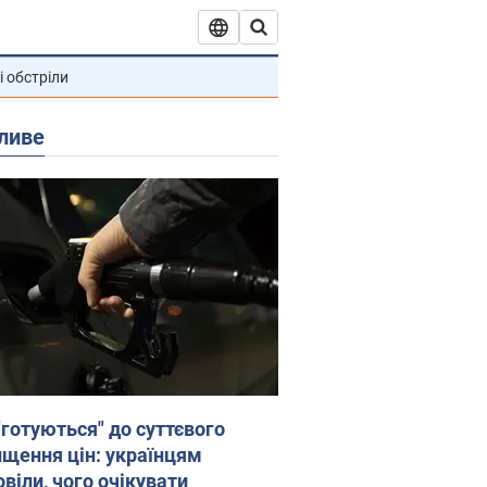
і обстріли
ливе
"готуються" до суттєвого
ищення цін: українцям
віли, чого очікувати