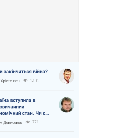
и закінчиться війна?
1,1 т.
 Хрістензен
аїна вступила в
звичайний
номічний стан. Чи є
тло вкінці тунелю?
771
м Денисенко