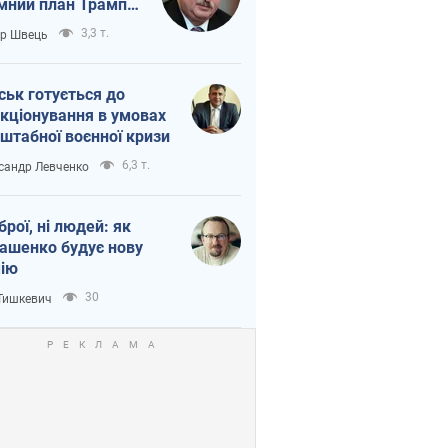
мний план Трампа
тіна?
3,3 т.
ор Швець
ськ готується до
кціонування в умовах
штабної воєнної кризи
6,3 т.
сандр Левченко
зброї, ні людей: як
ашенко будує нову
ію
30
 Тишкевич