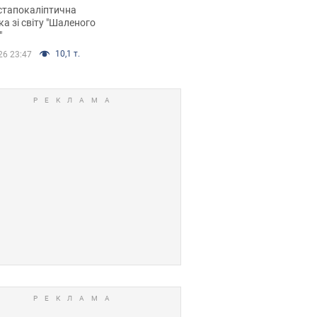
йських FPV-дронів.
стапокаліптична
ка зі світу "Шаленого
"
10,1 т.
26 23:47