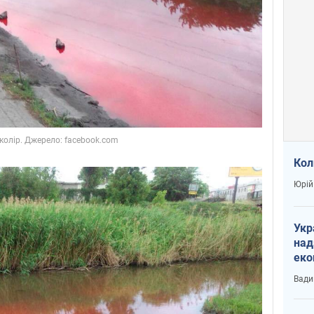
Кол
Юрій
Укр
над
еко
сві
Вади