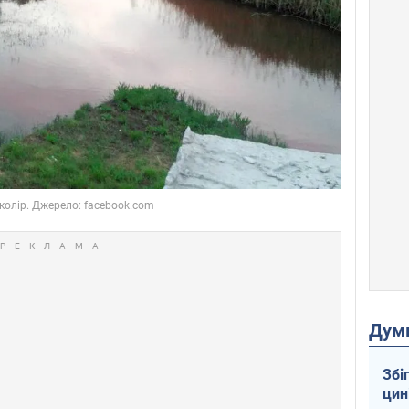
Дум
Збі
цин