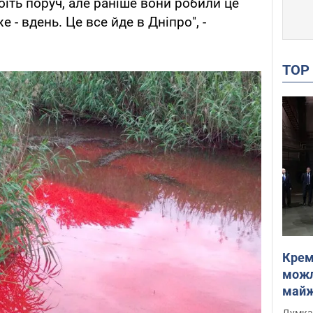
оїть поруч, але раніше вони робили це
е - вдень. Це все йде в Дніпро", -
TO
Крем
можл
майже
Інте
Думка,