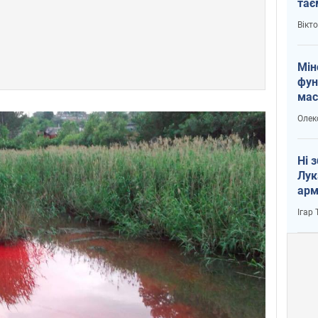
тає
і Пу
Вікт
Мін
фун
мас
Олек
Ні 
Лук
арм
Ігар