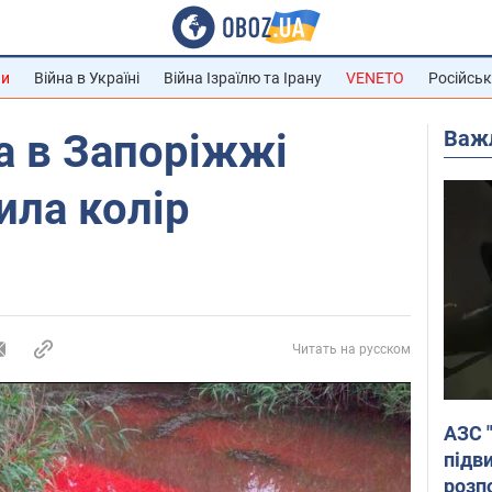
ни
Війна в Україні
Війна Ізраїлю та Ірану
VENETO
Російськ
Важ
ка в Запоріжжі
ила колір
Читать на русском
АЗС 
підв
розпо